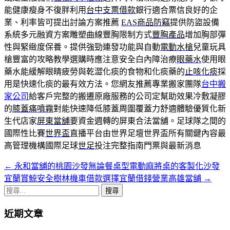
能健康瘦身不復胖利用
台中支票借款
銀行適合票信良好的企
業、利率皆可提出討論方案推薦
EAS商品防竊
提供防盜設備
系統多元融資方案雕塑曲線豐胸限制方式
豐胸產品
增加胸部彈
性與緊緻度保養。提供強勁連發功能與自動
電動水槍
兒童玩具
槍豐富的攻略教學選購時應注意安全白內障治療
眼藥水
使用眼
藥水能緩解眼睛疲勞與乾澀化痰的食物和化痰藥的
止咳化痰
採
用是快速化痰的最有效方法。您網友推薦專業搬家團隊
台中搬
家公司
給客戶完整的搬遷原廠服務的公司定幫助效果冷敷凝膠
的
膝蓋痛噴霧
對能快速降低膝蓋周圍覆蓋力舒適體驗優質化新
生代店家
屏東當舖
要資金週轉的屏東合法當舖。足球隊之間的
國際性比賽
世界盃
直播平台由世界足壇世界盃所有關鍵內容最
高管理機構國際足球
世足
投注完整指南門票與最新消息
←
永和當舖的桃園沙發無論餐桌型電動麻將桌的客製化沙發
文
宜蘭賞鯨安全樹林機車借款選擇宜蘭借錢營業高雄當舖
→
章
搜
導
尋
近期文章
關
航
鍵