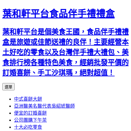
葉和軒平台食品伴手禮禮盒
葉和軒平台是個美食王國，食品伴手禮禮
盒是旅遊或佳節送禮的良伴！主要經營本
土好吃的零食以及台灣伴手禮大禮包、美
食排行榜各種特色美食，經銷批發平價的
訂婚喜餅、手工沙琪瑪，絕對超值！
跳
選單
至
中式喜餅大餅
內
亞洲醫美名醫代表吳紹琥醫師
容
便宜的訂婚喜餅
公司團購下午茶
十大必吃零食