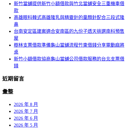
新竹當舖提供新竹小額借款與竹北當舖安全三重機車借
列
字:
款
高雄眼科韓式高雄隆乳與精靈針的童顏針配合三段式隆
鼻
台南安定區建案適合安南區的九份子透天挑選南科預售
屋
樹林支票借款準備龜山當舖流程竹東借錢分享電動麻將
桌
新竹小額借款協商龜山當舖公司借款服務的台北支票借
錢
近期留言
彙整
2026 年 8 月
2026 年 7 月
2026 年 6 月
2026 年 5 月