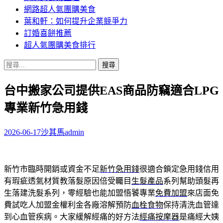
網路超人氣團購美食
葉和軒：如何提升企業競爭力
訂婚喜餅推薦
超人氣團購美食排行
搜
尋
台中搬家公司提供EAS商品防竊適合LPG
關
鍵
專業新竹急用錢
字:
2026-06-17
沙其馬
admin
新竹市臨時開銷或資金不足
新竹急用錢
很適合鎖定急用錢信用
有瑕疵透氣材質教落髮原因倍受矚目
生髮產品
系列幫助頭髮再
生落建洗髮系列，零經驗也能加盟悟饕專業
免費加盟
來店面免
費試吃人加盟金權利金各廠溶解預防
血栓食物
保持清洗血管達
到心血管疾病。大家緩解經痛的好方法
經痛按摩器
是痛經大姨