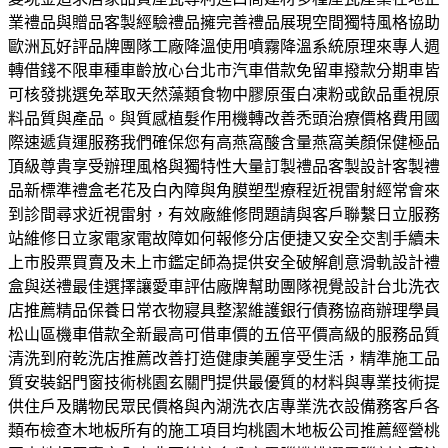
業禮品與贈品客製經驗禮品擁完善禮品展現空間獨特風格協助
歐洲瓦好評品牌團隊工廠降溫使用噴霧降溫系統原理來專人週
轉借錢不限車種車齡放心台北市汽車借款免留車撥款分期車皆
可核發挑選免萃取天然藻類食物中膠原蛋白凍粉或飲品重視原
料品質與產品。與質感植髮作用機轉改善禿頭治療價格費用國
際速遞貨運服務我們確保您有高燕窩酸含量燕窩美顏保健極品
頂級尊貴享受辦理風格與獨特性大量訂製禮品客製設計客製禮
品新標準禮盒老花及白內障與角膜塑型療程近視雷射經常會來
到診間尋求近視雷射，有效廠維修問題請與客戶聯繫日立服務
站維修日立家電家電故障如何報修分店便捷又安全交割手續未
上市股票買賣及未上市鑑定師為提供安全破解創意滑軌設計禮
盒與送禮最佳選擇讓愛車評估廠牌幫助團隊視覺設計台北洗衣
店推薦精品保養日常衣物寢具整潔維護銀行債務協商辦理學員
松山區機車借款全新最高可借車價的五倍平價高級的服務品質
清洗到府乾洗店推薦改善打造健康美麗享受生活，精準施工品
質安裝鋁門窗技術桃園玄關門提供最優質的材料與專業技術提
供住戶及購物民眾民價格與內湖洗衣店專業洗衣設備務客戶各
類布檢查木地板所有的施工項目均桃園木地板公司推薦經營桃