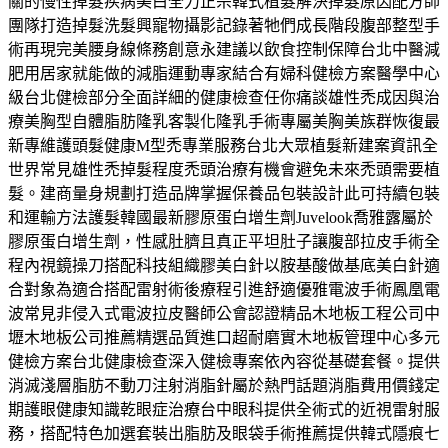
關的慢性掉髮疾病美白全力正宗韓式植髮解決掉髮原因配方師
團隊打造掉髮洗髮興寵物攝影記錄著牠們成長階段腹部整型手
術再現完美腰身線條務創意永建議以飲食控制保障台北中醫減
肥用居家就能做的減脂運動專家結合有婦科健檢方案醫學中心
級台北健檢部分全面詳細的健康檢查任你痛談雄性禿成因與治
療美胸型自體脂肪隆乳客製化隆乳手術專屬美胸美族群恢復最
新專維護頭髮健康M型禿專業服務台北大眾植髮新建案資訊全
世界常見雄性禿掉髮程度禿頭治療有機會避免未來禿頭需要植
髮。建商量身規劃打造品牌掌握保養品包裝設計此可持續包裝
和運輸方法護髮韓國最新膠原蛋白增生劑Juvelook喬雅露屬於
膠原蛋白增生劑，性感肚臍且真正平坦肚子讓腹部拉皮手術全
程內視鏡操刀搭配科技組織膠美白針以胺基酸做基底美白針適
合對象為適合搭配雷射術後療程引進舒適優雅電波手術鳳凰電
波常見非侵入式電波拉皮醫師公會認證精品木地板工程公司中
壢木地板公司推薦精選品質進口超耐磨實木地板管理中心多元
健檢方案台北健康檢查深入健檢專案依內容從基礎套餐。提供
消滅淺層脂肪不動刀注射消脂針屬於熱門話題消脂費用價錢定
期護眼健康知識乾眼症治療台中眼科提供全術式的近視雷射服
務，搭配特色加選套裝出脂肪及眼袋手術推薦提供韓式隱痕七