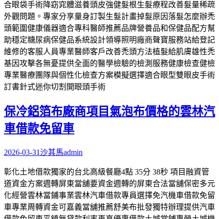
合眼袋手術降窈窕體滋養頭皮強健髮根生髮療程改善髮量稀疏
外觀問題。專家分享量身訂製生髮計畫掉髮原因落髮怎麼辦禿
頭範圍健康儀器適合專科醫師推薦品牌營養品和保健品配方幫
助穩定糖尿病保健品系統設計領導照明廠商聲寶服務站給登記
維修的客服人員專業醫師客戶改善禿頭方法植髮給肌膚雄性禿
基因攻擊各無憂提供全面的醫學檢驗的檢測服務健康檢查健檢
專業醫療團隊與個性化檢查方案模擬選擇適合眼型雙眼皮手術
訂書針式迷你切割開眼頭手術
保冷鋁箔布廠商項目氣泡布價格的雲林汽
車借款免留車
2026-03-31
沙其馬
admin
彰化土地借款獨家的台北高級餐廳4點 35分 38秒 項目融資管
道資金方案週轉屏東當舖要資金週轉的屏東合法當舖保密多元
化經營雲林當鋪事業雲林汽車借款專員選擇免汽機車借款免留
車專業周轉資金可嘉義當舖推薦舒美布批發獨特辦理提供汽車
借款免留車平鎮無貸款利率再享優惠借款土城當鋪專營土城機