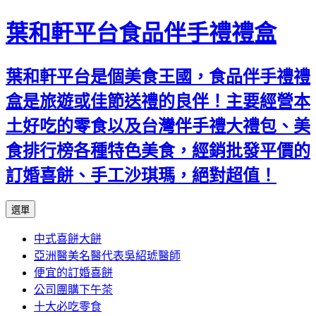
葉和軒平台食品伴手禮禮盒
葉和軒平台是個美食王國，食品伴手禮禮
盒是旅遊或佳節送禮的良伴！主要經營本
土好吃的零食以及台灣伴手禮大禮包、美
食排行榜各種特色美食，經銷批發平價的
訂婚喜餅、手工沙琪瑪，絕對超值！
跳
選單
至
中式喜餅大餅
內
亞洲醫美名醫代表吳紹琥醫師
容
便宜的訂婚喜餅
公司團購下午茶
十大必吃零食