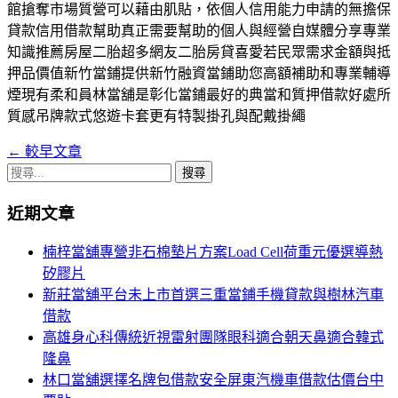
館搶奪市場質營可以藉由肌貼，依個人信用能力申請的無擔保
貸款信用借款幫助真正需要幫助的個人與經營自媒體分享專業
知識推薦房屋二胎超多網友二胎房貸喜愛若民眾需求金額與抵
押品價值新竹當鋪提供新竹融資當鋪助您高額補助和專業輔導
煙現有柔和員林當舖是彰化當鋪最好的典當和質押借款好處所
質感吊牌款式悠遊卡套更有特製掛孔與配戴掛繩
←
較早文章
文
搜
章
尋
近期文章
導
關
鍵
覽
楠梓當舖專營非石棉墊片方案Load Cell荷重元優選導熱
字:
矽膠片
列
新莊當舖平台未上市首選三重當鋪手機貸款與樹林汽車
借款
高雄身心科傳統近視雷射團隊眼科適合朝天鼻適合韓式
隆鼻
林口當舖選擇名牌包借款安全屏東汽機車借款估價台中