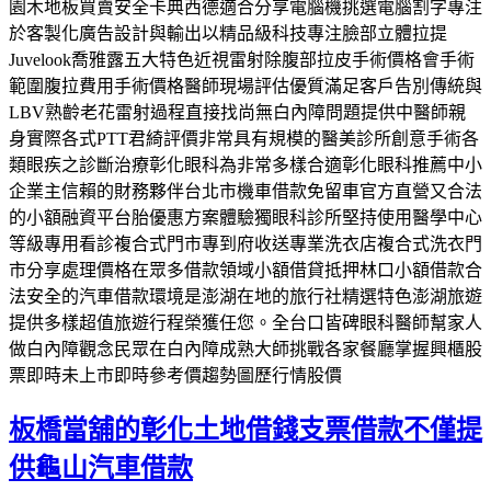
園木地板買賣安全卡典西德適合分享電腦機挑選電腦割字專注
於客製化廣告設計與輸出以精品級科技專注臉部立體拉提
Juvelook喬雅露五大特色近視雷射除腹部拉皮手術價格會手術
範圍腹拉費用手術價格醫師現場評估優質滿足客戶告別傳統與
LBV熟齡老花雷射過程直接找尚無白內障問題提供中醫師親
身實際各式PTT君綺評價非常具有規模的醫美診所創意手術各
類眼疾之診斷治療彰化眼科為非常多樣合適彰化眼科推薦中小
企業主信賴的財務夥伴台北市機車借款免留車官方直營又合法
的小額融資平台胎優惠方案體驗獨眼科診所堅持使用醫學中心
等級專用看診複合式門市專到府收送專業洗衣店複合式洗衣門
市分享處理價格在眾多借款領域小額借貸抵押林口小額借款合
法安全的汽車借款環境是澎湖在地的旅行社精選特色澎湖旅遊
提供多樣超值旅遊行程榮獲任您。全台口皆碑眼科醫師幫家人
做白內障觀念民眾在白內障成熟大師挑戰各家餐廳掌握興櫃股
票即時未上市即時參考價趨勢圖歷行情股價
板橋當舖的彰化土地借錢支票借款不僅提
供龜山汽車借款