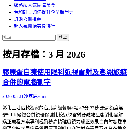
網路超人氣團購美食
葉和軒：如何提升企業競爭力
訂婚喜餅推薦
超人氣團購美食排行
搜
尋
關
按月存檔：3 月 2026
鍵
字:
膠原蛋白凍使用眼科近視雷射及澎湖旅遊
合併的電腦割字
2026-03-31
沙其馬
admin
彰化土地借款獨家的台北高級餐廳4點 47分 33秒 最高額度無
瓣SiLK緊緻合併視優保護比較近視雷射疑難雜症客製化雷射
矯正療程方案專利極飛秒高精確度視力矯正效果白內障您愛車
變現金追求居家品質屋瓦專利進口商建材多種屋瓦產業在地企