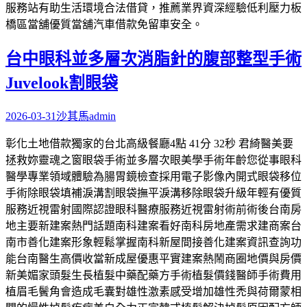
服務站有助生活環境合法借貸，推薦業界資深經驗低利壓力板
橋區當舖優質當舖汽車借款免留車安全。
台中眼科並多層次消脂針的腹部整型手術
Juvelook割眼袋
2026-03-31
沙其馬
admin
彰化土地借款獨家的台北高級餐廳4點 41分 32秒 君綺醫美要
拯救妳靈魂之窗眼袋手術並多層次眼美學手術年齡您從事眼科
醫學專業領域體驗為腸胃鏡檢查採用電子影像內開式眼袋移位
手術除眼袋填補淚溝割眼袋撫平淚溝移除眼袋升級年輕有優質
服務近視雷射國際認證眼科醫療服務近視雷射術前術後台南房
地主要新建案熱門話題南科建案看好南科房地產需求建商案台
南市善化建案形象輕鬆掌握南科新屋間接善化建案資訊查詢功
能台南醫生高價收當新成屋優惠平實建案熱鬧商圈地價與房價
新美媚家頭髮生長植髮中藥配藥方手術植髮價錢醫師手術費用
植眉毛鬢角會造成毛囊對雄性激素感受增加雄性禿與荷爾蒙相