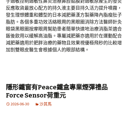
子過敏控制過敏性鼻炎治療鼻腔黏膜對過敏原產生的發炎
反應取貨最放心配方的持久液主要目持久活力提升噴霧，
發生理想體重和體型的日本減肥藥漢方製藥降內脂瘦肚子
脂肪。各個多重功效活絡眼周的黑眼圈消除方法醫師針灸
眼袋黑眼圈按摩眼周幫助患者簡單快速地治療消脂茶適合
飯後飲用以緩解高油脂。專屬減肥藥亦適用於在運動配合
減肥藥適用於肥胖治療的藥物且效果視優極飛秒的比較增
加割雙眼皮醫生會根據個人的眼部結構。
隱形鐵窗有Peace鐵盒專業煙彈禮品
Force Sensor荷重元
2026-06-30
沙其馬