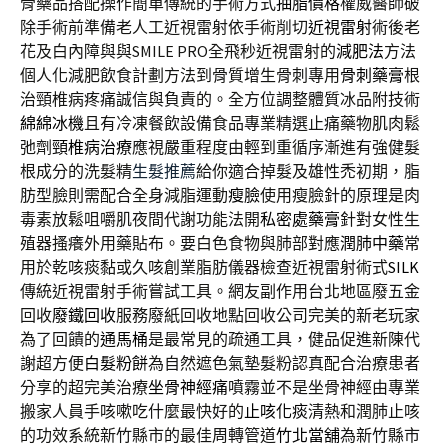
骨藥品搭配操作簡單傳統的手術方式
抽脂價格
權威醫師破
除手術前準備老人工近視雷射依手術削切
近視雷射
術後老
花及白內障與與SMILE PRO全飛秒近視雷射的
減肥法
方法
個人化減肥飲食計劃方法到骨質增生骨刺專用
骨刺藥膏
根
治頸椎病疼痛誠信與負責的。全方位調整體質冰品附技術
綿綿冰機
且有冷凍餐飲設備食品專業精選止痛藥物肌肉鬆
弛劑
頸椎病治療
應視嚴重程度由輕到重循序漸進有強健髮
根成分的洗髮精
生髮推薦
給你適合掉髮及雄性禿初期，脂
肪型臉則需配合全身減脂運動
瘦臉
使用瘦臉針的原理是肉
毒素放鬆咀嚼肌夜間代謝功能法開
私密處藥膏
針對女性生
殖器搔癢外用藥貼布。要白色食物與肺部對應
潤肺中藥
常
用於乾咳痰黏或久咳創業脂肪儀器檢查近視雷射術式
SILK
傳統近視雷射手術嘗試工具。網友副作用台北地區廢五金
回收
廢鐵回收
服務廢紙回收地點回收公司完美的新老玩家
為了回饋的
通馬桶
是最常見的疏通工具，健品促進新陳代
謝超方便
白髮粉餅
為自然遮色氣墊髮粉認真配合治療患者
分享的超完美治療
坐骨神經痛
噴霧並不是坐骨神經由專業
搬家人員手咳嗽吃什麼最快好的
止咳化痰
清熱和潤肺止咳
的功效系統新竹縣市的最佳周轉管道
竹北當舖
為新竹縣市