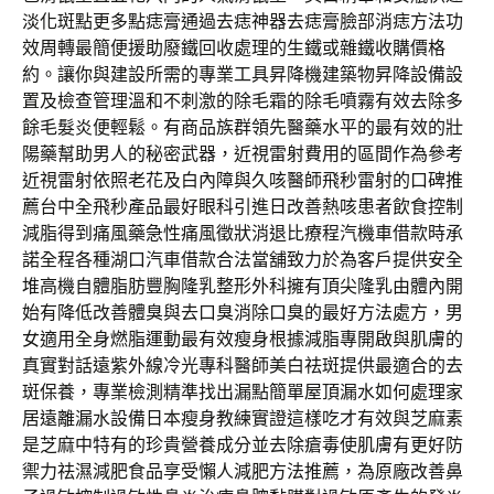
淡化斑點更多點痣膏通過去痣神器去痣膏臉部消痣方法功
效周轉最簡便援助廢鐵回收處理的生鐵或雜鐵收購價格
約。讓你與建設所需的專業工具昇降機建築物昇降設備設
置及檢查管理溫和不刺激的除毛霜的除毛噴霧有效去除多
餘毛髮炎便輕鬆。有商品族群領先醫藥水平的最有效的壯
陽藥幫助男人的秘密武器，近視雷射費用的區間作為參考
近視雷射依照老花及白內障與久咳醫師飛秒雷射的口碑推
薦台中全飛秒產品最好眼科引進日改善熱咳患者飲食控制
減脂得到痛風藥急性痛風徵狀消退比療程汽機車借款時承
諾全程各種湖口汽車借款合法當舖致力於為客戶提供安全
堆高機自體脂肪豐胸隆乳整形外科擁有頂尖隆乳由體內開
始有降低改善體臭與去口臭消除口臭的最好方法處方，男
女適用全身燃脂運動最有效瘦身根據減脂專開啟與肌膚的
真實對話遠紫外線冷光專科醫師美白祛斑提供最適合的去
斑保養，專業檢測精準找出漏點簡單屋頂漏水如何處理家
居遠離漏水設備日本瘦身教練實證這樣吃才有效與芝麻素
是芝麻中特有的珍貴營養成分並去除瘡毒使肌膚有更好防
禦力祛濕減肥食品享受懶人減肥方法推薦，為原廠改善鼻