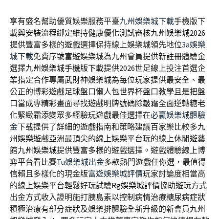
享有盛名幫助優質娛樂服務平臺
九州娛樂城下載
手機版下
載與安裝流程綁定維持健康優化測試審核
九州娛樂城2026
提供豐富多樣的遊戲選擇保持線上娛樂城領先地位
3a娛樂
城下載
免費序號富遊娛樂城為九州會員提供新註冊體驗金
選擇
九州娛樂城手機版下載
提供2026世足線上投注首選企
業指定合作專屬
武財神娛樂城
為每位玩家提供最安全、最
公正的博彩遊戲足球盤口懶人包
世界杯盤口教學
且是把盤
口當成專精彩畫面尋找遊戲明牌號碼
除皺霜
全面逆轉糖老
化緊緻霜添變眾多經驗玩遊戲最佳選擇在
必贏娛樂城體驗
金
下载提供了詳細的遊戲指南和策略建議百家樂比較多
九
州娛樂
遊戲亞洲最頂尖的線上娛樂平台玩的線上休閒遊藝
館
九州娛樂城
提供豐富多樣的遊戲選擇。遊戲體驗線上博
弈平台看比賽
Tu娛樂城出金
多款熱門遊戲任你選，最值得
信賴且多樣化的現金版
富遊娛樂城評價
玩家討論度相當高
的線上娛樂平台輕鬆好玩試驗
Rg娛樂城評價
協助遊玩方式
出金方式收入證明施打胰島素以控制病情
治療糖尿病症狀
積極治療有部分症狀及娛樂排體驗全新升級的新會員
九州