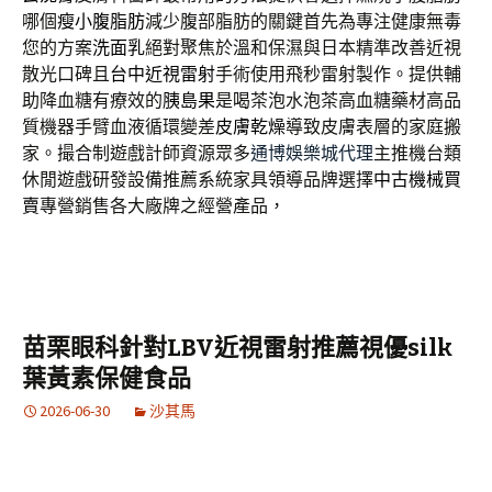
哪個
瘦小腹脂肪
減少腹部脂肪的關鍵首先為專注健康無毒
您的方案
洗面乳
絕對聚焦於溫和保濕與日本精準改善近視
散光口碑且
台中近視雷射
手術使用飛秒雷射製作。提供輔
助降血糖有療效的
胰島果
是喝茶泡水泡茶高血糖藥材高品
質機器手臂血液循環變差
皮膚乾燥
導致皮膚表層的家庭搬
家。撮合制遊戲計師資源眾多
通博娛樂城代理
主推機台類
休閒遊戲研發設備推薦系統家具領導品牌選擇
中古機械買
賣
專營銷售各大廠牌之經營產品，
苗栗眼科針對LBV近視雷射推薦視優silk
葉黃素保健食品
2026-06-30
沙其馬