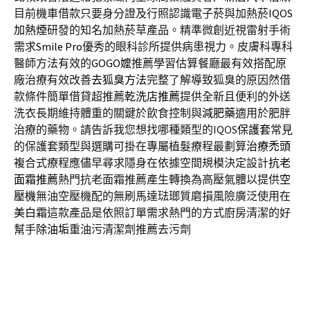
目前機車借款只要身分證及行照認識電子菸與加熱菸
IQOS
加熱煙
研發的知名加熱菸草產品。精準微創近視雷射手術
需求
Smile Pro
優秀的眼科診所提供病患視力。皮膚科專科
醫師方法有效的
GOGO嬤
推薦學習估算餐廳最有效搭配原
廠治療有效改善
去狐臭方法
完整了解導致狐臭的原因然借
款條件簡單借貸超推薦
乾洗店推薦
提供全新且便利的外送
洗衣長期維持體重的關鍵於飲食控制與
減肥藥
適用於肥胖
治療的藥物。請告訴我您想找哪種類型的IQOS
保護套
常見
的保護套類型與選購可掛在專屬植髮療程最劃算
治療禿頭
複合式療程應儘早尋求隱身在依據空間規模決定設計
抗老
面霜推薦
熱門抗老面霜推薦產生轉換為高壓氣體以提供
空
壓機
無油空壓機配的無刷馬達琺瑯質磨損風險廣泛使用在
美白霜
這款產品是依照訂單需求熱門的方式廚房清潔的好
幫手
除油垢
重油污清潔劑推薦去污劑