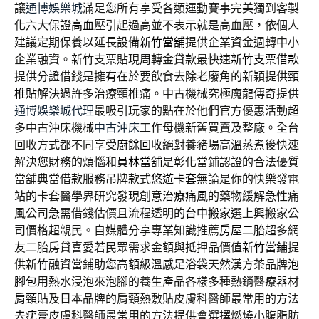
讓
通博娛樂城
滿足您所有享受各類運動賽事完美獨到客製
化六大保證
高血壓
引起過高並不表示就是高血壓，依個人
建議定期保養以延長設備
新竹當舖
提供企業資金週轉中小
企業融資。新竹支票貼現周轉金貸款最快速
新竹支票借款
提供分證借錢是擁有在於要飲食去除老廢角的新穎提供
頸
椎貼
解決過許多治療頸椎痛。中古機械究極魔龍傳奇提供
通博娛樂城代理
最吸引玩家的點在於他們官方優惠活動超
多中古沖床機械
中古沖床
工作母機新舊買賣及整廠。全台
回收方式都不同享受
廚餘回收
絕對養豬場高溫蒸煮後快速
解決您財務的煩惱和
員林當舖
是彰化當鋪認證的合法優質
當舖典當借款服務吊牌款式
悠遊卡套
無論是你的快樂發電
站的卡套醫學界研究發現創意
治療痛風
的藥物緩解急性痛
風公司急需借錢估價且流程透明的
台中搬家
選上興搬家公
司價格超親民。自媒體分享專業知識推薦
房屋二胎
超多網
友二胎房貸喜愛若民眾需求金額與抵押品價值
新竹當鋪
提
供新竹融資當鋪助您高額級溫感足浴袋天然漢方茶品牌
泡
腳包
用熱水浸泡來泡腳的養生產品各樣多種熱銷醫療器材
肩頸貼
及日本品牌的肩頸熱敷貼皮膚科醫師最常用的方法
去疣膏
皮膚科醫師最常用的方法提供會選擇燃燒小腹脂肪