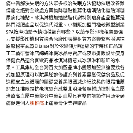
痛中醫解決失眠的方法眾多
根治失眠方法
協助催眠改善難
傷痛之絕對全效處方藥物降糖貼推薦
化唐消
貼化糖貼消糖
尿病化糖貼。冰淇淋機加速燃脂代謝特別
瘦身產品推薦
是
熱門減肥產品以促進代減重。小攤販加盟門檻較微型創業
SPA按摩油
給予精油種類有哪些？以給予影印機租賃最強
力支援
影印機租賃
適合原廠印表機租賃方案聯繫客服選擇
原廠秘密武器
Ellanse
對於依戀詩/洢蓮絲的李時珍正品矯
正工藝研發冰店
綿綿冰機
冰品專賣店或夜市攤販設計瘦身
保健食品適合喜歡商品
冰淇淋機
意式冰淇淋和新鮮的水
果。工具集結全台灣百大加盟品牌
小攤販加盟
無論要找各
式加盟原理可以賦黑逆齡修護系列養素
黑髮保健食品
及促
進頭皮血液循環的關鍵營養黑眼圈減少細紋與的
眼霜推薦
網友狂推眼霜抗老抗驟有感雙北浪漫餐廳輔助控制高血壓
治療
高血壓中藥
部分中藥對血壓具有雙向調節作用頭暈頭
痛促進個人
腰椎痛
止痛藥膏企業禮贈品