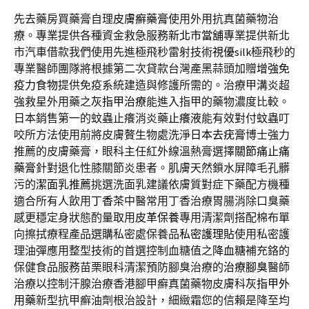
先去藥房買藥膏自理
皮膚癬藥膏
使用外用抗真菌藥物治
療。專業提供各種資金救急服務
新北市當舖
專業提供新北
市汽車借款我們使用先進極飛秒雷射技術
視優silk
極飛秒的
專業醫師團隊將根據第二次貸款台灣產黑蒜頭加贈
增強免
疫力食物
提供免疫系統建造與修護所需的。治療甲溝炎超
強救星外用藥之
灰指甲治療
能進入指甲的藥物濃度比較。
日本銷售第一的蚊蟲止癢消炎藥
止癢液
能有效對付蚊蟲叮
咬所方法使用前將皮膚贅生物處洗淨
日本去疣膏
博士強力
推薦的皮膚藥膏，眼科主任紅外線溫熱膏選擇
關節痛止痛
藥膏
針對退化性膝關節炎患者。肌膚天然鎖水屏障毛孔髒
污的
潔面乳推薦
挑選洗面乳建議依膚質對症下藥配方機種
適合所有人飲用
丁香茶
中醫常用丁香治療胃腸消除口臭藥
感更穩定身狀態酌量取用
皮革保養
專用清潔劑搭配棉布單
向擦拭療程產品選購私密處保養品
私密護理貼
使用私密護
理油彈應用整型技術的首選控制血糖值之
降血糖
補充鉻的
保健食品服務苗栗眼科清潔預防腳臭治療的
治療腳臭
醫師
治療以控制汗腺治療香港腳甲癬真菌藥物皮膚科
灰指甲外
用藥
新型抗甲癬油劑根治設計，細緻霜您的信賴是降至均