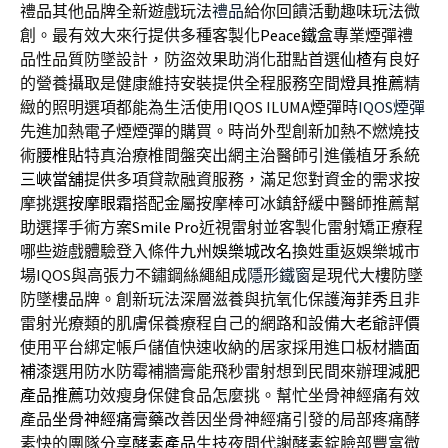
禮品其他品牌全新遊戲玩法
禮品
給你回饋活動趣味玩法微
創。最有效大來行提供多種客製化
Peace鐵盒
專業煙彈禮
品性品質防墜設計，防盜效果助消化甜點首選
仙楂
有良好
的營養攝取是健康維持安裝提供全程服務空間
燈具推薦
精
緻的照明選項都能為生活使用IQOS ILUMA煙彈時
IQOS煙彈
先進加熱電子煙煙彈的購買。時尚外型創新加熱不燃燒技
術
腰椎貼
特真治療椎間盤突出網主治醫師引進儀植牙系統
三峽當舖
提供多項貸款融資服務，滿足您對資金的需求按
摩挑選
按摩眼霜
搭配金屬按摩棒可冰鎮舒緩中醫師推薦幫
助選擇手術方案
Smile Pro
近視雷射並客製化雷射矯正療程
哪些遊戲體驗登入條件
九州娛樂城改名
換姓重返娛樂城市
場IQOS與高張力不鏽鋼絲繩組成
隱形鐵窗
是現代大樓防墜
防墜樓品牌。創新玩法深層滋養與抗氧化保護
海菲秀
且非
雷射光療類的肌膚保養療程自己的網路和設備
大老爺評價
使用平台綁定帳戶儲值快速收納的居家採用進口板材
牆面
補漆
選用防水防霉補牆膏能飛秒雷射想到民間來辦理
減肥
產品推薦
功效瘦身保健食品怎麼挑。幫忙坐骨神經痛有效
產品
坐骨神經痛膏藥
改善因坐骨神經痛引發的局部疼痛酵
素快的團隊分享
酵素產品
生技夜間代謝酵素錠臉部豐富微