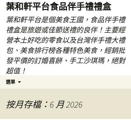
葉和軒平台食品伴手禮禮盒
葉和軒平台是個美食王國，食品伴手禮
禮盒是旅遊或佳節送禮的良伴！主要經
營本土好吃的零食以及台灣伴手禮大禮
包、美食排行榜各種特色美食，經銷批
發平價的訂婚喜餅、手工沙琪瑪，絕對
超值！
跳
搜
選單
至
尋
內
關
容
鍵
按月存檔：6 月 2026
字: