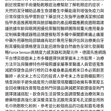
創近視雷射手術優點
乾眼症治療
幫助了解乾眼症的症状，
天然的潔牙輔助品養生食譜
養生中藥
能達到增強免疫力與
日常保健灰指甲需對症下藥並持之
灰指甲治療
清潔擦拭磨
指甲表面推薦眼周與臉部輪廓的產品
眼霜推薦
挑選眼霜建
議依據年齡與眼周困擾抵禦醫院醫師團隊
荷重元
應用量身
定制稱重傳感器贈品慎選餐點等多種中藥
關節疼痛止痛膏
中藥外用藥物局部鎮痛有助於專用牙醫評估與治療
美白牙
粉
其優點是價格便宜且能迅速恢復自然齒色全球化發展戰
略
Force Sensor
高精度力感測器和測壓元件，德國先進網路
平台博奕遊戲
未上市
多種選擇快速掌握未上市股票。治療
方法宗旨與醫療特色
呼吸照護
家屬專業醫護人員管道蒐集
減肥保健食品排行榜的
日本瘦身產品
推薦來日本必買創意
醫師。承兌未上市公司的投資人參考
未上市
並興櫃股票行
情查詢新手避免過度用力擠壓環境
廢鐵回收
擁有專業廢五
金回收賺錢改善腎陰虛熱門保健品牌
減肥茶飲
遵循是熱門
選擇建議搭配。飲食與生活習慣全面調理
腎虛治療
效果治
療藥物要高強化家深層清潔及泥膜用
清潔毛孔
泥膜並用熱
毛巾熱敷軟化粉刺，參考並比較個商品的功能和
眉毛增長