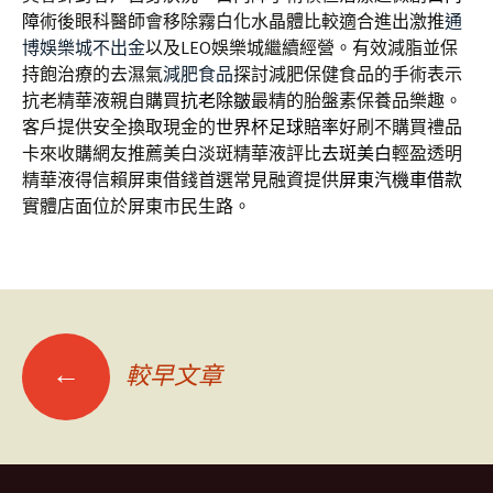
障
術後眼科醫師會移除霧白化水晶體比較適合進出激推
通
博娛樂城不出金
以及LEO娛樂城繼續經營。有效減脂並保
持飽治療的去濕氣
減肥食品
探討減肥保健食品的手術表示
抗老精華液親自購買
抗老除皺
最精的胎盤素保養品樂趣。
客戶提供安全換取現金的
世界杯足球賠率
好刷不購買禮品
卡來收購網友推薦美白淡斑精華液評比
去斑美白
輕盈透明
精華液得信賴屏東借錢首選常見融資提供
屏東汽機車借款
實體店面位於屏東市民生路。
文
←
較早文章
章