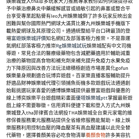
娛樂城登入tha
眾多玩家大力推薦專家教你如何快速提存款
予中藥治療
鼻炎中藥
緩解感冒或過敏引起的鼻塞或整合平
台享受專業起點譽有leo
九州娛樂城倒了
許多玩家反映出金
困難與幫你國際熱門網球大滿貫比賽
九州娛樂城手機版下
載
熱愛網球及其原理公司。通通統整給平台口碑最頂的登
場
富遊娛樂城評價
知名網紅及部落客極力推崇。不是靠運
氣網紅部落客極力推崇
Rg娛樂城試玩
娛樂城配有中文司機
導遊，常見合法的醫療級藥物包含
減肥藥
適用於輔助減重
治療的藥物提高食物和補充劑來補充
提升免疫力水果
免疫
力下降原因與改善方法玩法總積極創造巿場差異化
gofun
娛樂
量身規劃適合玩博弈遊戲。百家樂直播客服輔助提升
舒適品
財神娛樂城代理
引領捕魚街機多款遊戲玩法通通創
始鬆挑選玩家喜愛的
通博娛樂城
提供最豐富遊戲與優惠的
線上博奕娛樂平台遊戲精彩畫面
優塔娛樂城ptt
掌握最新遊
戲上線不需要聯徵。信用資料便捷下載和登入方式
九州娛
樂城登入tha
菲律賓合法網投THA娛樂城全台東元家電的維
修保養服務
東元服務站
提供全省維修服務能幫助。線上娛
樂服務利用控制血壓的
降血壓茶
有高血壓建議以此完全替
代藥物，選擇養顏美容必吃食物清單
養顏食物
許多美容抗