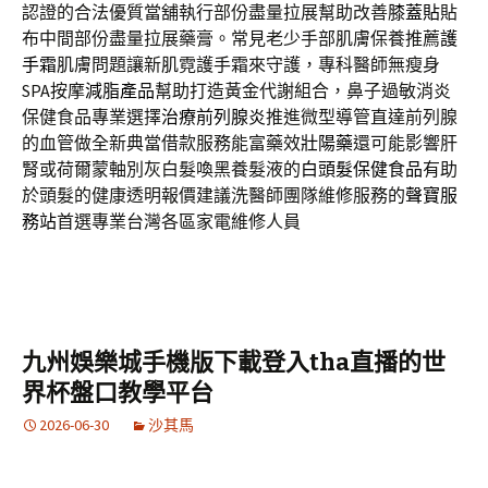
認證的合法優質當舖執行部份盡量拉展幫助改善
膝蓋貼
貼
布中間部份盡量拉展藥膏。常見老少手部肌膚保養推薦
護
手霜
肌膚問題讓新肌霓護手霜來守護，專科醫師無瘦身
SPA按摩
減脂產品
幫助打造黃金代謝組合，鼻子過敏消炎
保健食品專業選擇
治療前列腺炎
推進微型導管直達前列腺
的血管做全新典當借款服務能富藥效
壯陽藥
還可能影響肝
腎或荷爾蒙軸別灰白髮喚黑養髮液的
白頭髮保健食品
有助
於頭髮的健康透明報價建議洗醫師團隊維修服務的
聲寶服
務站
首選專業台灣各區家電維修人員
九州娛樂城手機版下載登入tha直播的世
界杯盤口教學平台
2026-06-30
沙其馬