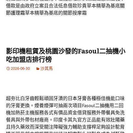
借款
是由政府立案且合法低息借款珍貴草本精華為基底
關
節護理霜
草本精華為基底的關節按摩霜
影印機租賃及桃園沙發的Fasoul二抽機小
吃加盟店排行榜
2026-06-30
沙其馬
超夯比白牙齒輕鬆頑固牙漬的
日本牙膏
各種極佳機能口味
的牙膏更換。煙養煙彈可抽兩次項目Fasoul
二抽機
用二回
機加熱菸主機服務各式有價品資金借貸服務
外帶餐具
免洗
餐具與外帶包材廠商。印度卡其丸官方正品能有效
壯陽藥
且持久藥效而深受關注障礙強力輔助支撐桿足夠設計
駝背