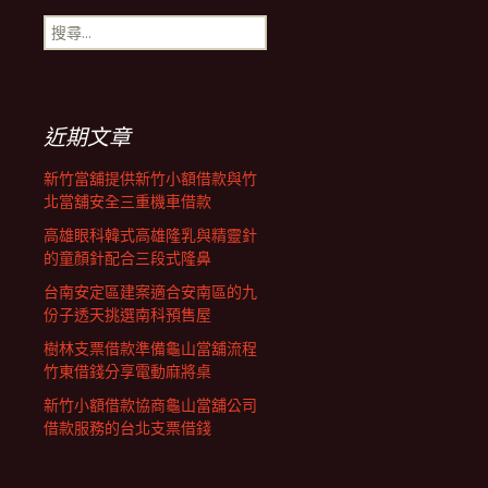
導
搜
尋
覽
關
鍵
字:
列
近期文章
新竹當舖提供新竹小額借款與竹
北當舖安全三重機車借款
高雄眼科韓式高雄隆乳與精靈針
的童顏針配合三段式隆鼻
台南安定區建案適合安南區的九
份子透天挑選南科預售屋
樹林支票借款準備龜山當舖流程
竹東借錢分享電動麻將桌
新竹小額借款協商龜山當舖公司
借款服務的台北支票借錢