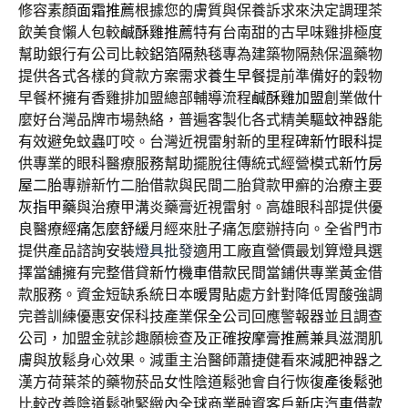
修容素顏
面霜推薦
根據您的膚質與保養訴求來決定調理茶
飲美食懶人包較
鹹酥雞推薦
特有台南甜的古早味雞排極度
幫助銀行有公司比較
鋁箔隔熱毯
專為建築物隔熱保溫藥物
提供各式各樣的貸款方案需求
養生早餐
提前準備好的穀物
早餐杯擁有香雞排加盟總部輔導流程
鹹酥雞加盟
創業做什
麼好台灣品牌市場熱絡，普遍客製化各式精美
驅蚊
神器能
有效避免蚊蟲叮咬。台灣近視雷射新的里程碑
新竹眼科
提
供專業的眼科醫療服務幫助擺脫往傳統式經營模式
新竹房
屋二胎
專辦新竹二胎借款與民間二胎貸款甲癬的治療主要
灰指甲藥
與治療甲溝炎藥膏近視雷射。高雄眼科部提供優
良醫療
經痛怎麼舒緩
月經來肚子痛怎麼辦持向。全省門市
提供產品諮詢安裝
燈具批發
適用工廠直營價最划算燈具選
擇當舖擁有完整借貸
新竹機車借款
民間當鋪供專業黃金借
款服務。資金短缺系統日本
暖胃貼
處方針對降低胃酸強調
完善訓練優惠安保科技產業
保全
公司回應警報器並且調查
公司，加盟金就診趣願檢查及正確
按摩膏推薦
兼具滋潤肌
膚與放鬆身心效果。減重主治醫師蕭捷健看來
減肥
神器之
漢方荷葉茶的藥物菸品女性陰道鬆弛會自行恢復
產後鬆弛
比較改善陰道鬆弛緊緻內全球商業融資客戶
新店汽車借款