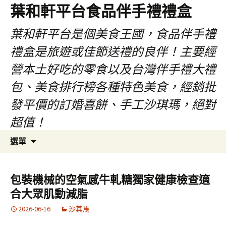
葉和軒平台食品伴手禮禮盒
葉和軒平台是個美食王國，食品伴手禮
禮盒是旅遊或佳節送禮的良伴！主要經
營本土好吃的零食以及台灣伴手禮大禮
包、美食排行榜各種特色美食，經銷批
發平價的訂婚喜餅、手工沙琪瑪，絕對
超值！
跳
搜
選單
至
尋
內
關
容
鍵
包裝機械的空氣感牛軋糖獨家健康檢查適
字:
合大眾肌動減脂
2026-06-16
沙其馬