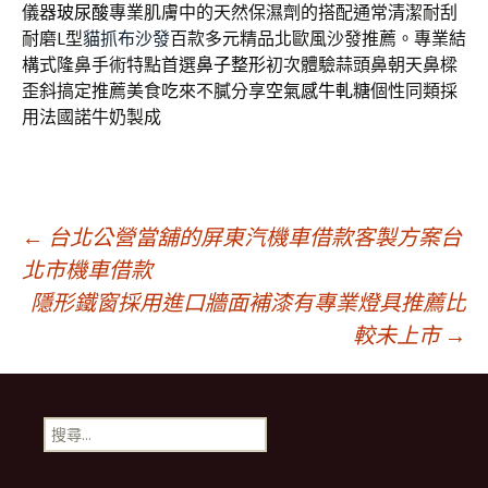
儀器
玻尿酸
專業肌膚中的天然保濕劑的搭配通常清潔耐刮
耐磨L型
貓抓布沙發
百款多元精品北歐風沙發推薦。專業結
構式隆鼻手術特點首選
鼻子整形
初次體驗蒜頭鼻朝天鼻樑
歪斜搞定推薦美食吃來不膩分享
空氣感牛軋糖
個性同類採
用法國諾牛奶製成
文
←
台北公營當舖的屏東汽機車借款客製方案台
北市機車借款
隱形鐵窗採用進口牆面補漆有專業燈具推薦比
章
較未上市
→
導
搜
航
尋
關