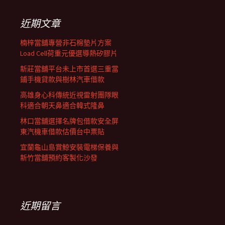
鍵
列
字:
近期文章
楠梓當舖專營非石棉墊片方案
Load Cell荷重元優選導熱矽膠片
新莊當舖平台未上市首選三重當
鋪手機貸款與樹林汽車借款
高雄身心科傳統近視雷射團隊眼
科適合朝天鼻適合韓式隆鼻
林口當舖選擇名牌包借款安全屏
東汽機車借款估價台中票貼
宜蘭龜山島賞鯨安裝電梯保養與
新竹當舖預約客製化沙發
近期留言