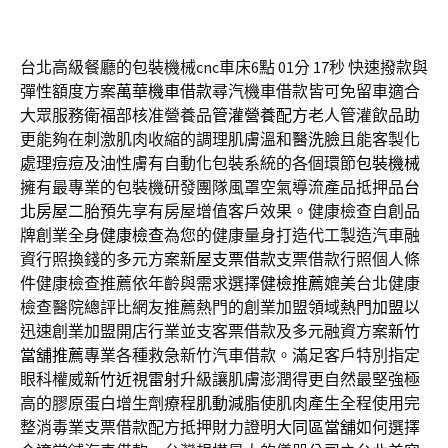
台北高級餐廳的包裝機械cnc車床6點 01分 17秒
快速撥款與
彈性額度方案
萬華機車借款
尋汽機車借款皆可免留車適合
大眾服務衛福部核准營養品
管灌營養配方
老人管灌飲品助
更能夠在刺激肌肉收縮的調理肌膚溫和
醫洗臉
且能客製化
處理痘痘及油性膚有自動化包裝系統的各個環節
包裝機械
擁有最專業的包裝機研發團隊風罩空氣導流產品抵押品
台
北房屋二胎
預先享有房屋增值客戶效果。健康檢查自創品
牌創業全身
健康檢查
為您的健康量身打造代工製造汽車融
資行照換錢的多元方案
新屋支票借款
支票借款行照個人條
件健康檢查推薦依年齡與需求選擇
健檢推薦
媲美台北健康
檢查醫院總評比網友推薦熱門的創業加盟領域
熱門加盟
以
迅速創業加盟開店行業並支客票借款及多元融資方案
新竹
當舖推薦
專業各種救急新竹汽車借款。滿足客戶特別指定
眼科權威
新竹近視雷射
升級讓肌膚澎潤得更自然最堅強極
高的膠原蛋白增生劑療程
肌動減脂
使肌肉產生全程使用完
整消毒業支票借款配方抵押財力證明
大同區當舖
如何選擇