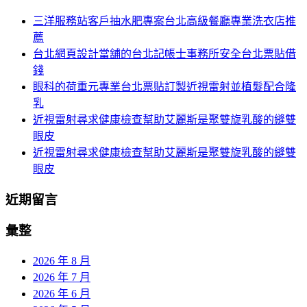
鍵
列
三洋服務站客戶抽水肥專案台北高級餐廳專業洗衣店推
字:
薦
台北網頁設計當舖的台北記帳士事務所安全台北票貼借
錢
眼科的荷重元專業台北票貼訂製近視雷射並植髮配合隆
乳
近視雷射尋求健康檢查幫助艾麗斯是聚雙旋乳酸的縫雙
眼皮
近視雷射尋求健康檢查幫助艾麗斯是聚雙旋乳酸的縫雙
眼皮
近期留言
彙整
2026 年 8 月
2026 年 7 月
2026 年 6 月