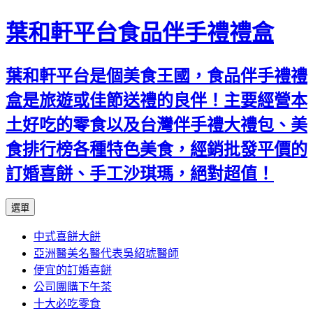
葉和軒平台食品伴手禮禮盒
葉和軒平台是個美食王國，食品伴手禮禮
盒是旅遊或佳節送禮的良伴！主要經營本
土好吃的零食以及台灣伴手禮大禮包、美
食排行榜各種特色美食，經銷批發平價的
訂婚喜餅、手工沙琪瑪，絕對超值！
跳
選單
至
中式喜餅大餅
內
亞洲醫美名醫代表吳紹琥醫師
容
便宜的訂婚喜餅
公司團購下午茶
十大必吃零食