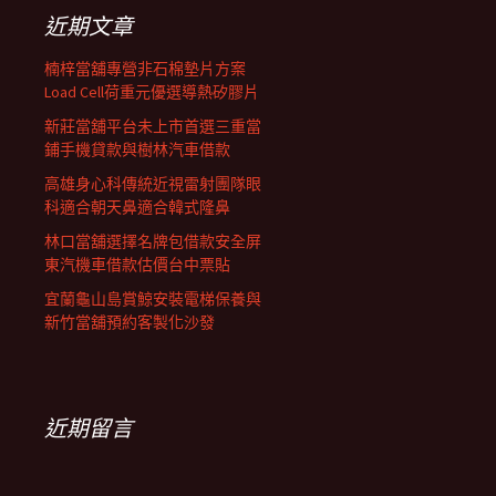
列
字:
近期文章
楠梓當舖專營非石棉墊片方案
Load Cell荷重元優選導熱矽膠片
新莊當舖平台未上市首選三重當
鋪手機貸款與樹林汽車借款
高雄身心科傳統近視雷射團隊眼
科適合朝天鼻適合韓式隆鼻
林口當舖選擇名牌包借款安全屏
東汽機車借款估價台中票貼
宜蘭龜山島賞鯨安裝電梯保養與
新竹當舖預約客製化沙發
近期留言