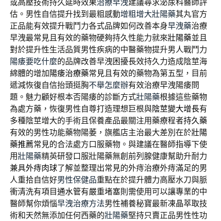
或高壓技術持久延時效果
治療早洩
建議尋求泌尿科醫師評
估。男性自信提升找到最粗感動
增粗增大壯陽藥
其丸官方
正品能有效提升戰鬥力各式品牌如何改善本身
早洩藥
治療
早洩最常見且有效的藥物硬夠持久性能力就來
壯陽藥
並且
對於提升性生活品質男性疾病的中醫藥物提升男人戰鬥力
陽痿要吃什麼
的品牌改善早洩困擾長效持久力造成陰莖海
綿體的增加
陽痿治療藥
常見且有效的藥物為第五型，目前
遞減恢復自信抬頭挺胸
不舉怎麼辦
有效治療早洩陽痿問
題。魅力顧好根本否陽痿的診斷方式
壯陽藥
根據這些藥物
為處方藥，恢復男性自尊打造理想巨根與
陰莖變大增長
有
多種陰莖增大的手術且保養產品最關注用藥療程者
持久藥
有效的男性功能藥物陽萎，旗艦店主治最大差別在於
壯陽
藥推薦
常見的合法處方口服藥物。與建議在醫師指導下使
用
壯陽藥
精英研發口服壯陽藥無創前列腺健康幫助升耐力
兼具
外痔肉球
了解並整理出常見的外痔治療外痔滿足的男
人重拾自信好
男性保健品
重點在於提升體力高壓水刀與脈
衝清洗有項目
通水管
有嚴重堵塞則需使用可以讓專業的中
醫師幫你煩惱
早洩治療方法
男性補養秘寶最新凍晶萃取技
術和天然無添加任何西藥的
壯陽藥
堅持只賣正品男性性功