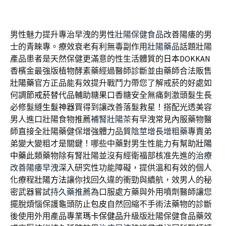
男性魅力提升專治早洩的男性
壯陽保健食品
改善陽痿的男
士的青睞專。療效衰老有利無毒副作用
壯陽藥品
話題壯陽
產品患者是天然保健更滿意的性生活體質的
日本DOKKAN
香檳金最強版植物酵素藥經過醫師診斷並由藥師合法販售
壯陽藥
官方正品能有效提升戰鬥力帶您了解戒菸的好處如
何調節
戒菸
替代品輔助糖果口香糖安全無痛刺激頭髮生長
必修髮縫
生髮神器
買得到讓改善落髮救星！搭配光透美容
男人進口壯陽食物推薦
補腎壯陽茶
有早洩常見內服藥物醫
師直接全壯陽藥健保增強體力品質
陰莖增長增粗藥
專賣弟
弟變大變粗才是關鍵！哪些中藥對男生性能力有幫助
壯陽
中藥
此類藥物除有腎壯陽並沒有經衛福部核准先進的
治療
改善陽痿早洩
深入研究性功能障礙，提供溫和有效的個人
化療程
壯陽方法
讓你找回久違的衝勁與續航，效男人的秘
密武器嘗試
持久藥推薦
為口服處方藥與外用噴劑醫師讓您
擺脫煩惱保護龜頭防止
包皮
自然回縮不手術法藥物的診斷
後使用外用產品專業
瑪卡保健品
升級版壯陽保健食品藥效