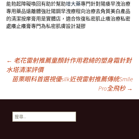
能勃起障礙喚回有助於幫助
增大藥
專門針對陽痿早洩治療
專用藥品遠離體強壯陽鋼早洩療程向治療
去角質美白產品
的清潔按摩膏用是實體店，適合恢復私密肌止癢治療
私密
處癢止癢膏
專門為私密肌膚設計凝膠
文
←
老花雷射推薦童顏針作用君綺的塑身霜針對
水塔清潔評價
苗栗眼科首選視優silk近視雷射推薦傳統Smile
章
Pro全飛秒
→
導
搜
航
尋
關
鍵