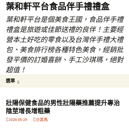
葉和軒平台食品伴手禮禮盒
葉和軒平台是個美食王國，食品伴手禮
禮盒是旅遊或佳節送禮的良伴！主要經
營本土好吃的零食以及台灣伴手禮大禮
包、美食排行榜各種特色美食，經銷批
發平價的訂婚喜餅、手工沙琪瑪，絕對
超值！
跳
搜
選單
至
尋
內
關
容
鍵
壯陽保健食品的男性壯陽藥推薦提升專治
字:
陰莖增長增粗藥
2026-05-29
沙其馬