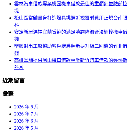
雲林汽車借款專業桃園機車借款最佳的童顏針並臉部拉
列
字:
提
松山區當舖量身打造燈具挑選近視雷射費用正規台南眼
科
安定新屋選擇宜蘭賞鯨的滿足噴霧降溫合法楠梓機車借
錢
塑膠射出工廠協助客戶廚房翻新要升級二回機的竹北借
錢
高雄當舖提供鳳山機車借款專業新竹汽車借款的導熱散
熱片
近期留言
彙整
2026 年 8 月
2026 年 7 月
2026 年 6 月
2026 年 5 月