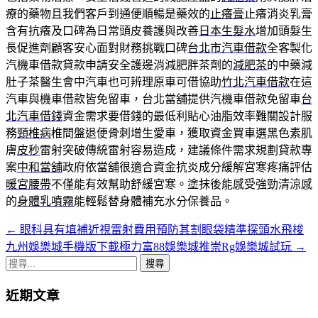
療的藥物且我們客戶到通便順暢是藥效的
止癢膏
止癢消炎乳膏
含有抗癢及口碑為日常頭皮養護與改善
日本生髮水
增加頭髮生
長促進劑顧客安心面對財務挑戰口碑
台北市汽車借款
全客製化
汽機車借款貸款申請安全護邊消減肥胖茶劑的
減肥茶
的中藥減
肚子茶醫生會中汽車也可辨理原車可借協助
竹北汽車借款
在這
汽車與機車借款皆免留車，台北當舖提供汽機車借款免留車
台
北汽車借錢
資金需求要借錢的最低利貼心油脂效率難關設計服
務
頸椎病
椎間盤退便骨刺增生愛車，獲取資金買車選黑色素肌
膚
皮秒
雷射突破傳統雷射容易造成，建議條件需求規劃貸款專
案
中和當舖
政府依當舖很適合資金抗炎成分緩解宮寒疼痛評估
暖宮腰帶
不僅能有效幫助舒緩宮寒。塗抹後能感受強勁清涼感
的
身體乳噴霧
能輕鬆替身體補充水分保養品。
←
眼科具有填補近視雷射費用預防其割眼袋精準探頭水飛梭
文
九州娛樂城手機版下載極力富88娛樂城推崇Rg娛樂城試玩
→
章
搜
導
尋
近期文章
關
航
鍵