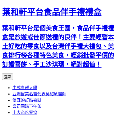
葉和軒平台食品伴手禮禮盒
葉和軒平台是個美食王國，食品伴手禮禮
盒是旅遊或佳節送禮的良伴！主要經營本
土好吃的零食以及台灣伴手禮大禮包、美
食排行榜各種特色美食，經銷批發平價的
訂婚喜餅、手工沙琪瑪，絕對超值！
跳
選單
至
中式喜餅大餅
內
亞洲醫美名醫代表吳紹琥醫師
容
便宜的訂婚喜餅
公司團購下午茶
十大必吃零食