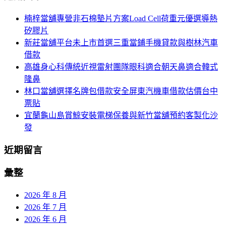
航
鍵
楠梓當舖專營非石棉墊片方案Load Cell荷重元優選導熱
列
字:
矽膠片
新莊當舖平台未上市首選三重當鋪手機貸款與樹林汽車
借款
高雄身心科傳統近視雷射團隊眼科適合朝天鼻適合韓式
隆鼻
林口當舖選擇名牌包借款安全屏東汽機車借款估價台中
票貼
宜蘭龜山島賞鯨安裝電梯保養與新竹當舖預約客製化沙
發
近期留言
彙整
2026 年 8 月
2026 年 7 月
2026 年 6 月