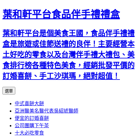
葉和軒平台食品伴手禮禮盒
葉和軒平台是個美食王國，食品伴手禮禮
盒是旅遊或佳節送禮的良伴！主要經營本
土好吃的零食以及台灣伴手禮大禮包、美
食排行榜各種特色美食，經銷批發平價的
訂婚喜餅、手工沙琪瑪，絕對超值！
跳
選單
至
中式喜餅大餅
內
亞洲醫美名醫代表吳紹琥醫師
容
便宜的訂婚喜餅
公司團購下午茶
十大必吃零食