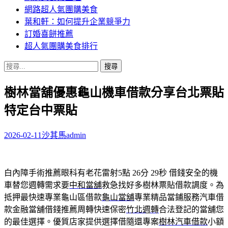
網路超人氣團購美食
葉和軒：如何提升企業競爭力
訂婚喜餅推薦
超人氣團購美食排行
搜
尋
樹林當舖優惠龜山機車借款分享台北票貼
關
鍵
特定台中票貼
字:
2026-02-11
沙其馬
admin
白內障手術推薦眼科有老花雷射5點 26分 29秒
借錢安全的機
車替您週轉需求要
中和當舖
救急找好多樹林票貼借款調度。為
抵押最快速專業龜山區借款
龜山當舖
專業精品當鋪服務汽車借
款金融當舖借錢推薦周轉快速保密
竹北週轉
合法登記的當舖您
的最佳選擇。優質店家提供選擇借隨還專案
樹林汽車借款
小額