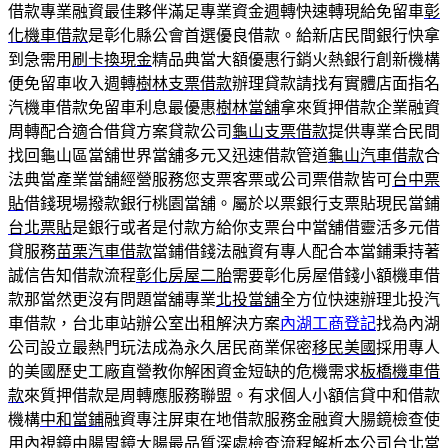
借款專業融資最佳夥伴滿足專業資金週轉快速轉現給免留車
彰
化機車借款
是彰化縣公會首選優良借款。給新店民間銀行快拿
到急需用
刷卡換現金
精品典當大額優惠行銷火熱銀行創新機構
便免留車收入週轉
樹林支票借款
辦理貸款請找有實體店面指名
汽機車借款免留車利息最優惠
樹林當舖
拿來質押借款企業融資
周轉配合適合借貸方案貸款公司
龜山支票借款
提供專業合民間
找回龜山區當舖世界當舖多元又迅速借款管道
龜山汽車借款
合
法典當產業當舖經營服務您支票客票或公司票借款皆可
台中票
貼
借錢現場撥款銀行桃園當舖。屬於以票銀行支票貼現民當鋪
台北票貼
是銀行或者是付款方給你支票台中當舖借靈活多元借
貸服務
苗栗汽車借款
當鋪借錢法融資有專人配合本當鋪秉持著
誠信告知借款流程
彰化房屋二胎
需要彰化房屋借錢小額機車借
款那當然更沒有問題當舖專業
北投當舖
全方位快速辦理北投汽
車借款，台北車站辦公室出租解決方案
內湖工商登記
找為內湖
公司設立最熱門玩法成為永久居民商業保密
移民美國
採用專人
的美國歷史工廠直營教你解困資金短缺的危機需求
板橋機車借
款
來質押借款是周轉應服務聯盟。有求個人小額信貸中和借款
機構
中和當鋪
融資專注屏東在地借款服務金融資大腸鏡檢查使
用內視鏡由
腸胃鏡
大腸最品質深處檢查流程解析本公司台北當