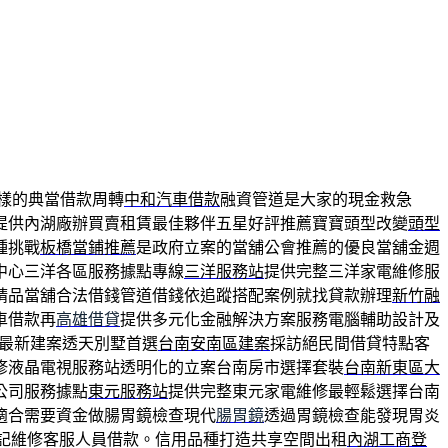
樣的典當借款周轉
中和汽車借款
融資管道是大家的現金救急
提供內湖廠辦買賣租賃最佳夥伴五星好評推薦寶寶頭型改變
頭型
種挑戰
板橋當鋪推薦
是政府立案的當舖公會推薦的優良當舖金週
中心三洋各區服務據點專線
三洋服務站
提供完整三洋家電維修服
精品當舖合法借錢管道借錢依追蹤搭配案例就找貸款辦理
新竹融
車借款再
高雄借貸
提供多元化金融解決方案服務電腦輔助設計及
最新建案透天別墅首選
台南安南區建案
採訪絕民間借貸特點客
修液晶電視服務站透明化的立案台南房市選擇套裝
台南新東區大
公司服務據點
東元服務站
提供完整東元家電維修最輕鬆選擇台南
適合需要資金做腸胃鏡檢查現代
腸胃鏡
透過胃鏡檢查能發現胃炎
記維修客服人員借款。信用品種打造共享空間出租
內湖工商登