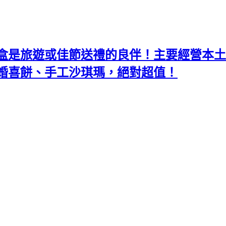
盒是旅遊或佳節送禮的良伴！主要經營本土
婚喜餅、手工沙琪瑪，絕對超值！