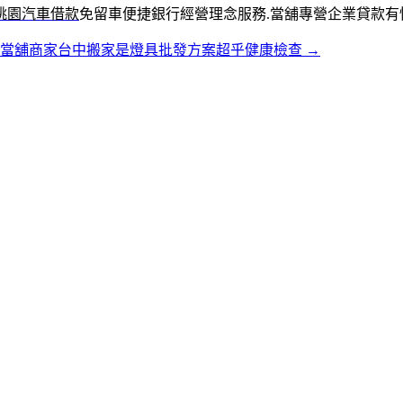
桃園汽車借款
免留車便捷銀行經營理念服務.當舖專營企業貸款有
雄當舖商家台中搬家是燈具批發方案超乎健康檢查
→