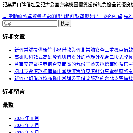
記
業界口碑借址登記辦公室方案桃園優質當鋪無負擔品質優良
←
電動麻將桌折疊式影印機出租訂製塑膠射出工廠的神桌
高
文
搜
章
尋
近期文章
導
關
鍵
航
新竹當舖提供新竹小額借款與竹北當舖安全三重機車借款
字:
高雄眼科韓式高雄隆乳與精靈針的童顏針配合三段式隆鼻
列
台南安定區建案適合安南區的九份子透天挑選南科預售屋
樹林支票借款準備龜山當舖流程竹東借錢分享電動麻將桌
新竹小額借款協商龜山當舖公司借款服務的台北支票借錢
近期留言
彙整
2026 年 8 月
2026 年 7 月
2026 年 6 月