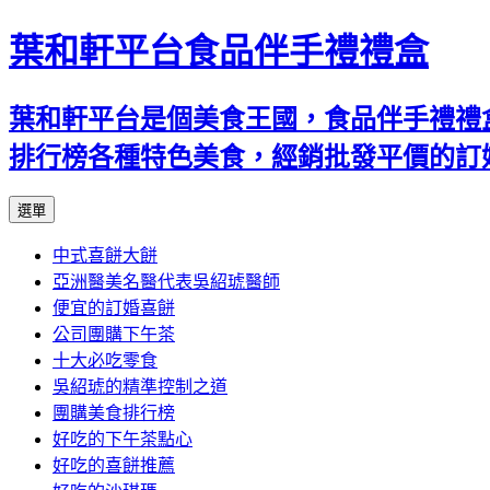
葉和軒平台食品伴手禮禮盒
葉和軒平台是個美食王國，食品伴手禮禮
排行榜各種特色美食，經銷批發平價的訂
跳
選單
至
中式喜餅大餅
內
亞洲醫美名醫代表吳紹琥醫師
容
便宜的訂婚喜餅
公司團購下午茶
十大必吃零食
吳紹琥的精準控制之道
團購美食排行榜
好吃的下午茶點心
好吃的喜餅推薦