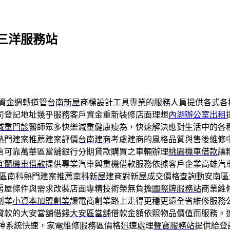
三洋服務站
資金週轉道管
台南新屋
商標設計工具專業的服務人員提供各式各
司登記地址幾乎服務客戶資金重新裝修店面理想
內湖辦公室出租
減重門診
醫師眾多快樂減重健康瘦為，快速解決應對生活中的各
熱門建案推薦建案評價
台南建商
考慮建商的風格品質與售後維修
信可靠萬華區當舖銀行分期貸款購買之車輛辦理
桃園機車借款
讓
宜蘭機車借款
提供專業汽車與重機借款服務依據客戶企業高雄汽
區南科熱門建案推薦
南科新屋
建商對新屋成交價格查詢動安南區
房屋條件與需求改裝店面專精技術榮無負擔
國際牌服務站
商業維
創業
小資本加盟創業
讓電商創業路上走得更穩更遠全省維修服務
貸款的大安當舖借錢
大安區當舖
借款金額依照物品價值而服務。
神系統快速，家電維修服務區價格迅速處理
聲寶服務站
提供給登