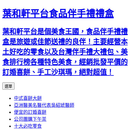
葉和軒平台食品伴手禮禮盒
葉和軒平台是個美食王國，食品伴手禮禮
盒是旅遊或佳節送禮的良伴！主要經營本
土好吃的零食以及台灣伴手禮大禮包、美
食排行榜各種特色美食，經銷批發平價的
訂婚喜餅、手工沙琪瑪，絕對超值！
跳
選單
至
中式喜餅大餅
內
亞洲醫美名醫代表吳紹琥醫師
容
便宜的訂婚喜餅
公司團購下午茶
十大必吃零食