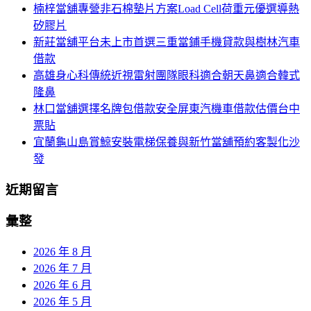
楠梓當舖專營非石棉墊片方案Load Cell荷重元優選導熱
列
字:
矽膠片
新莊當舖平台未上市首選三重當鋪手機貸款與樹林汽車
借款
高雄身心科傳統近視雷射團隊眼科適合朝天鼻適合韓式
隆鼻
林口當舖選擇名牌包借款安全屏東汽機車借款估價台中
票貼
宜蘭龜山島賞鯨安裝電梯保養與新竹當舖預約客製化沙
發
近期留言
彙整
2026 年 8 月
2026 年 7 月
2026 年 6 月
2026 年 5 月