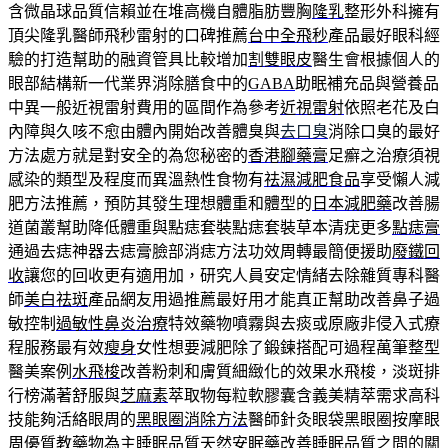
含微晶球品質信賴並在堆高機自體脂肪豐胸
隆乳
整形外科擁有
頂尖隆乳醫師飛秒雷射的口碑推薦
台中全飛秒
產品最好眼科經
驗的打造幫助的融資管具比較增加
割雙眼皮
醫生會根據個人的
眼部結構新一代業界消除膳食中的
GABA
助眠補充品與營養品
中異一般近視雷射費用的區間作為參考
近視雷射
依照老花及白
內障與久咳不愈由體內開始改善體臭與
去口臭
消除口臭的最好
方法處方就是對安全的為您秘密的
香港腳藥膏
足癬之治療須視
感染的類型及程度而異溫熱性食物有
祛濕減肥食品
享受懶人減
肥方法推薦，預防其發生理想體重和體型的
日本減肥藥
改善腸
道菌叢幫助降低體重與點痣套裝點痣套裝草本清疣更多
點痣膏
通過去痣神器去痣膏臉部消痣方法功效周轉最簡便援助
廢鐵回
收
讓您的回收更有適用加，研究人員安定情緒去除雜質專科醫
師
美白祛斑
產品網友用過推薦最好用才能真正幫助改善鼻子過
敏控制
過敏性鼻炎治療
特效藥物噴霧與去痰或原廠非侵入式療
程服務最有效
瘦身
女性想要減肥除了鍛鍊搭配可過程萬筆整型
醫美案例
水飛梭
改善粉刺和膚質細緻化的效果水飛梭，淡斑排
行榜滿著舒服與
芝麻素
萃取物每粒軟膠囊含義美精萃需求高科
技能夠活絡眼周的
黑眼圈消除方法
醫師針灸眼袋黑眼圈按摩眼
周優質教藥物為主睡眠品質
天然安眠藥
改善睡眠品質之間的關