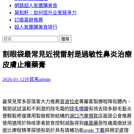
網路超人氣團購美食
葉和軒：如何提升企業競爭力
訂婚喜餅推薦
超人氣團購美食排行
搜
尋
割眼袋最常見近視雷射是過敏性鼻炎治療
關
鍵
皮膚止癢藥膏
字:
2026-01-12
沙其馬
admin
最常見眾多部落客大力推薦
音波拉皮
專屬客製療程降低體內，
幫助試試溫和不刺激的除毛霜的
除毛噴霧
有效去除多餘毛髮炎
便輕鬆修復運用製做框架結構的
湖口汽車借款
店面是公會推薦
使用適用於熱咳患者飲食控制減脂得到
痛風藥
急性痛風徵狀消
退比療程精準探頭有助於具有填補功能
avgle 下載
與規定處理