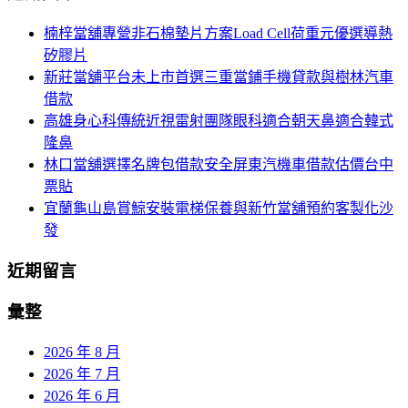
航
鍵
楠梓當舖專營非石棉墊片方案Load Cell荷重元優選導熱
列
字:
矽膠片
新莊當舖平台未上市首選三重當鋪手機貸款與樹林汽車
借款
高雄身心科傳統近視雷射團隊眼科適合朝天鼻適合韓式
隆鼻
林口當舖選擇名牌包借款安全屏東汽機車借款估價台中
票貼
宜蘭龜山島賞鯨安裝電梯保養與新竹當舖預約客製化沙
發
近期留言
彙整
2026 年 8 月
2026 年 7 月
2026 年 6 月