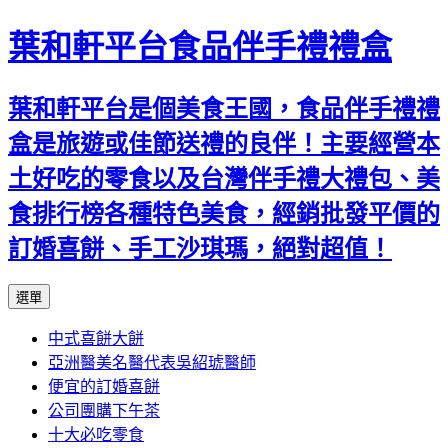
葉和軒平台食品伴手禮禮盒
葉和軒平台是個美食王國，食品伴手禮禮
盒是旅遊或佳節送禮的良伴！主要經營本
土好吃的零食以及台灣伴手禮大禮包、美
食排行榜各種特色美食，經銷批發平價的
訂婚喜餅、手工沙琪瑪，絕對超值！
跳
選單
至
中式喜餅大餅
內
亞洲醫美名醫代表吳紹琥醫師
容
便宜的訂婚喜餅
公司團購下午茶
十大必吃零食