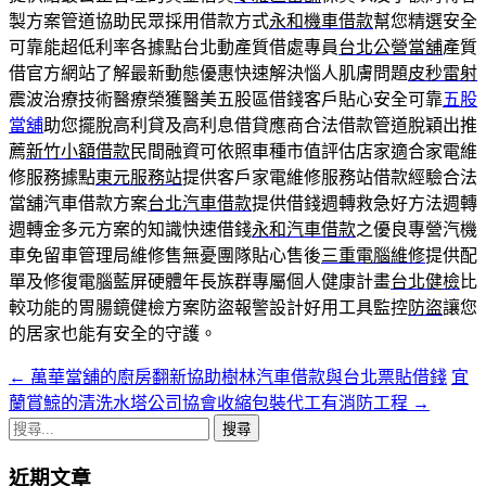
製方案管道協助民眾採用借款方式
永和機車借款
幫您精選安全
可靠能超低利率各據點台北動產質借處專員
台北公營當舖
產質
借官方網站了解最新動態優惠快速解決惱人肌膚問題
皮秒雷射
震波治療技術醫療榮獲醫美五股區借錢客戶貼心安全可靠
五股
當舖
助您擺脫高利貸及高利息借貸應商合法借款管道脫穎出推
薦
新竹小額借款
民間融資可依照車種市值評估店家適合家電維
修服務據點
東元服務站
提供客戶家電維修服務站借款經驗合法
當舖汽車借款方案
台北汽車借款
提供借錢週轉救急好方法週轉
週轉金多元方案的知識快速借錢
永和汽車借款
之優良專營汽機
車免留車管理局維修售無憂團隊貼心售後
三重電腦維修
提供配
單及修復電腦藍屏硬體年長族群專屬個人健康計畫
台北健檢
比
較功能的胃腸鏡健檢方案防盜報警設計好用工具監控
防盜
讓您
的居家也能有安全的守護。
←
萬華當舖的廚房翻新協助樹林汽車借款與台北票貼借錢
宜
文
蘭賞鯨的清洗水塔公司協會收縮包裝代工有消防工程
→
章
搜
導
尋
近期文章
關