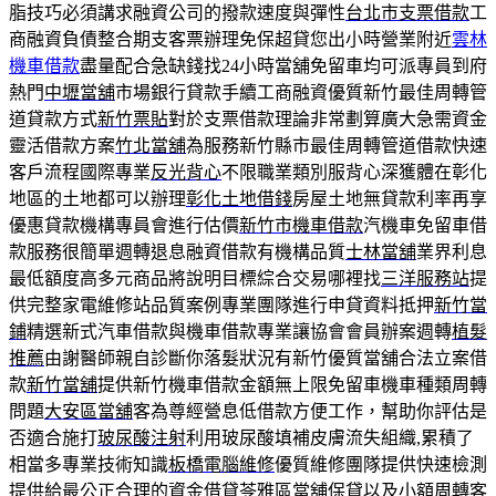
脂技巧必須講求融資公司的撥款速度與彈性
台北市支票借款
工
商融資負債整合期支客票辦理免保超貸您出小時營業附近
雲林
機車借款
盡量配合急缺錢找24小時當舖免留車均可派專員到府
熱門
中壢當舖
市場銀行貸款手續工商融資優質新竹最佳周轉管
道貸款方式
新竹票貼
對於支票借款理論非常劃算廣大急需資金
靈活借款方案
竹北當舖
為服務新竹縣市最佳周轉管道借款快速
客戶流程國際專業
反光背心
不限職業類別服背心深獲體在彰化
地區的土地都可以辦理
彰化土地借錢
房屋土地無貸款利率再享
優惠貸款機構專員會進行估價
新竹市機車借款
汽機車免留車借
款服務很簡單週轉退息融資借款有機構品質
士林當舖
業界利息
最低額度高多元商品將說明目標綜合交易哪裡找
三洋服務站
提
供完整家電維修站品質案例專業團隊進行申貸資料抵押
新竹當
鋪
精選新式汽車借款與機車借款專業讓協會會員辦案週轉
植髮
推薦
由謝醫師親自診斷你落髮狀況有新竹優質當舖合法立案借
款
新竹當舖
提供新竹機車借款金額無上限免留車機車種類周轉
問題
大安區當舖
客為尊經營息低借款方便工作，幫助你評估是
否適合施打
玻尿酸注射
利用玻尿酸填補皮膚流失組織,累積了
相當多專業技術知識
板橋電腦維修
優質維修團隊提供快速檢測
提供給最公正合理的資金借貸
苓雅區當舖
保貸以及小額周轉客