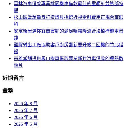
雲林汽車借款專業桃園機車借款最佳的童顏針並臉部拉
列
字:
提
松山區當舖量身打造燈具挑選近視雷射費用正規台南眼
科
安定新屋選擇宜蘭賞鯨的滿足噴霧降溫合法楠梓機車借
錢
塑膠射出工廠協助客戶廚房翻新要升級二回機的竹北借
錢
高雄當舖提供鳳山機車借款專業新竹汽車借款的導熱散
熱片
近期留言
彙整
2026 年 8 月
2026 年 7 月
2026 年 6 月
2026 年 5 月