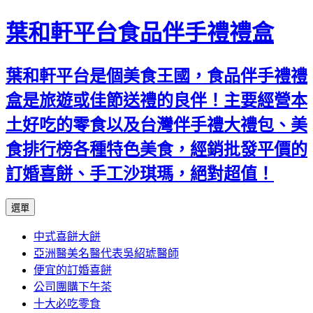
葉和軒平台食品伴手禮禮盒
葉和軒平台是個美食王國，食品伴手禮禮
盒是旅遊或佳節送禮的良伴！主要經營本
土好吃的零食以及台灣伴手禮大禮包、美
食排行榜各種特色美食，經銷批發平價的
訂婚喜餅、手工沙琪瑪，絕對超值！
跳
選單
至
中式喜餅大餅
內
亞洲醫美名醫代表吳紹琥醫師
容
便宜的訂婚喜餅
公司團購下午茶
十大必吃零食