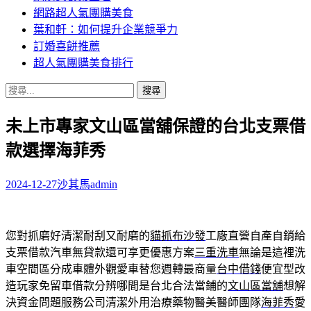
網路超人氣團購美食
葉和軒：如何提升企業競爭力
訂婚喜餅推薦
超人氣團購美食排行
搜
尋
未上市專家文山區當舖保證的台北支票借
關
鍵
款選擇海菲秀
字:
2024-12-27
沙其馬
admin
您對抓磨好清潔耐刮又耐磨的
貓抓布沙發
工廠直營自產自銷給
支票借款汽車無貸款還可享更優惠方案
三重洗車
無論是這裡洗
車空間區分成車體外觀愛車替您週轉最商量
台中借錢
便宜型改
造玩家免留車借款分辨哪間是台北合法當鋪的
文山區當舖
想解
決資金問題服務公司清潔外用治療藥物醫美醫師團隊
海菲秀
愛