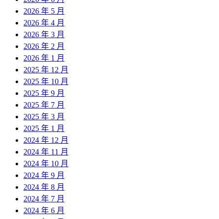
2026 年 5 月
2026 年 4 月
2026 年 3 月
2026 年 2 月
2026 年 1 月
2025 年 12 月
2025 年 10 月
2025 年 9 月
2025 年 7 月
2025 年 3 月
2025 年 1 月
2024 年 12 月
2024 年 11 月
2024 年 10 月
2024 年 9 月
2024 年 8 月
2024 年 7 月
2024 年 6 月