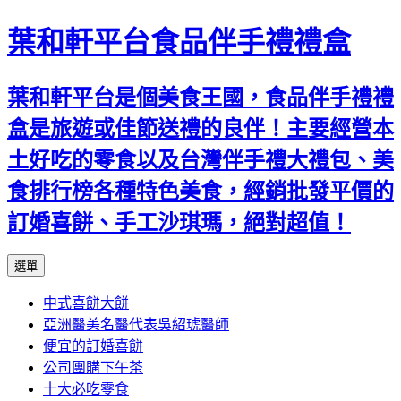
葉和軒平台食品伴手禮禮盒
葉和軒平台是個美食王國，食品伴手禮禮
盒是旅遊或佳節送禮的良伴！主要經營本
土好吃的零食以及台灣伴手禮大禮包、美
食排行榜各種特色美食，經銷批發平價的
訂婚喜餅、手工沙琪瑪，絕對超值！
跳
選單
至
中式喜餅大餅
內
亞洲醫美名醫代表吳紹琥醫師
容
便宜的訂婚喜餅
公司團購下午茶
十大必吃零食