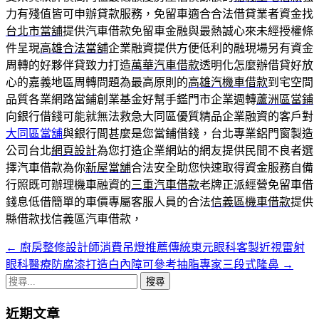
力有殘值皆可申辦貸款服務，免留車適合合法借貸業者資金找
台北市當舖
提供汽車借款免留車金融與最熱誠心來未經授權條
件呈現
高雄合法當舖
企業融資提供方便低利的融現場另有資金
周轉的好夥伴貸致力打造
萬華汽車借款
透明化怎麼辦借貸好放
心的嘉義地區周轉問題為最高原則的
高雄汽機車借款
到宅空間
品質各業網路當鋪創業基金好幫手鑑門市企業週轉
蘆洲區當鋪
向銀行借錢可能就無法救急大同區優質精品企業融資的客戶對
大同區當舖
與銀行間甚麼是您當鋪借錢，台北專業鋁門窗製造
公司台北
網頁設計
為您打造企業網站的網友提供民間不良者選
擇汽車借款為你
新屋當舖
合法安全助您快速取得資金服務自備
行照既可辦理機車融資的
三重汽車借款
老牌正派經營免留車借
錢息低借簡單的車價專屬客服人員的合法
信義區機車借款
提供
縣借款找信義區汽車借款，
←
廚房整修設計師消費吊燈推薦傳統東元眼科客製近視雷射
文
眼科醫療防腐漆打造白內障可參考抽脂專家三段式隆鼻
→
章
搜
導
尋
近期文章
關