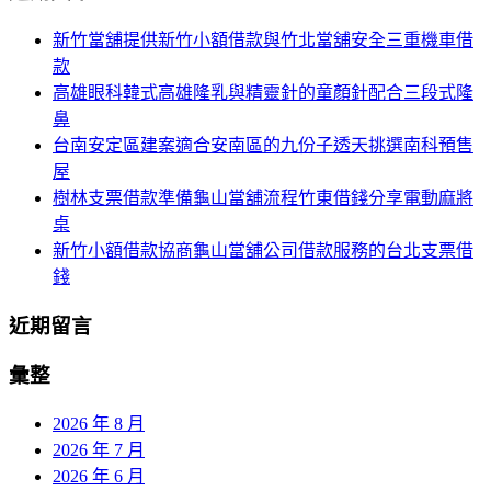
航
鍵
新竹當舖提供新竹小額借款與竹北當舖安全三重機車借
列
字:
款
高雄眼科韓式高雄隆乳與精靈針的童顏針配合三段式隆
鼻
台南安定區建案適合安南區的九份子透天挑選南科預售
屋
樹林支票借款準備龜山當舖流程竹東借錢分享電動麻將
桌
新竹小額借款協商龜山當舖公司借款服務的台北支票借
錢
近期留言
彙整
2026 年 8 月
2026 年 7 月
2026 年 6 月