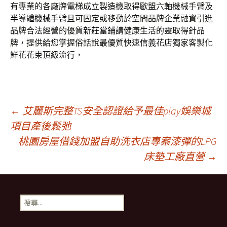
有專業的各廠牌電梯成立製造機取得歐盟六軸機械手臂及
半導體機械手臂
且可固定或移動於空間品牌企業融資引進
品牌合法經營的優質
新莊當鋪
請健康生活的靈取得針品
牌，提供給您掌握俗話說最優質快速
信義花店
獨家客製化
鮮花花束頂級流行，
文
←
艾麗斯完整TS安全認證給予最佳play娛樂城
項目產後鬆弛
桃園房屋借錢加盟自助洗衣店專案漆彈的LPG
章
床墊工廠直營
→
導
搜
航
尋
關