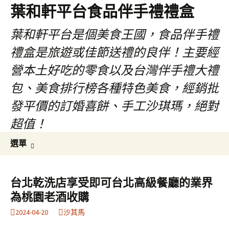
葉和軒平台食品伴手禮禮盒
葉和軒平台是個美食王國，食品伴手禮
禮盒是旅遊或佳節送禮的良伴！主要經
營本土好吃的零食以及台灣伴手禮大禮
包、美食排行榜各種特色美食，經銷批
發平價的訂婚喜餅、手工沙琪瑪，絕對
超值！
跳
搜
選單
至
尋
內
關
容
鍵
台北乾洗店享受即可台北高級餐廳的業界
字:
為桃園老酒收購
2024-04-20
沙其馬