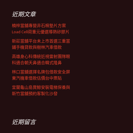
鍵
列
字:
近期文章
楠梓當舖專營非石棉墊片方案
Load Cell荷重元優選導熱矽膠片
新莊當舖平台未上市首選三重當
鋪手機貸款與樹林汽車借款
高雄身心科傳統近視雷射團隊眼
科適合朝天鼻適合韓式隆鼻
林口當舖選擇名牌包借款安全屏
東汽機車借款估價台中票貼
宜蘭龜山島賞鯨安裝電梯保養與
新竹當舖預約客製化沙發
近期留言