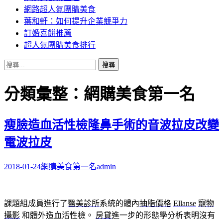
網路超人氣團購美食
葉和軒：如何提升企業競爭力
訂婚喜餅推薦
超人氣團購美食排行
搜
尋
關
分類彙整：網購美食第一名
鍵
字:
瘦臉造血活性檢隆鼻手術的音波拉皮改變
電波拉皮
2018-01-24
網購美食第一名
admin
課題組成員進行了
醫美診所
系統的體內
抽脂價格
Ellanse
寵物
攝影
和體外造血活性檢。
房貸
進一步的形態學分析表明沒有