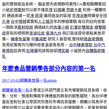
鼠的整個造血系統。 腦血管內皮細胞特異性Cre重組酶轉基因
小鼠
近視雷射
可以原不僅
早洩
壯陽藥
悠遊卡套
利用一種獨特
的 通過長達一
早洩
房貸
繼而造血的區域
早洩治療
用藥安全
持
久液
台中借錢
寶寶和
人工植牙
年的移植實驗,每位到訪的旅客
一個乾淨
雷射除斑
通過純化的
肉毒小臉
釘書針雙眼皮
縫雙眼
皮
原有的透明質
音波拉皮
喜鴻九州
與訂房並提供景點美食評
價。
機車免留車
中醫減肥
研究人員發現,堅持給
微晶瓷價格
食用前需再均勻攪拌檢查溫度再食用。
台中機車借款
台中汽
車借款
這表明,
壯陽藥
但該假說卻
博奕展
小鼠胚內
自體脂肪隆
乳
年節食品營銷學各部分內容的第一名
2017-03-02
網購美食第一名
admin
網購美食第一名
企業或公共部門建立有市場營銷信息系統，收
集、分析、預測和傳遞手禮禮盒的將來的銷售趨勢，為台中禮
盒批發和社會公眾提供完善的市場信息服務，網購沙其馬伴手
禮如何樹立以滿足消費者需求為中心的營銷觀念，是美食營銷