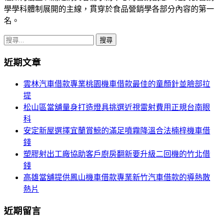
學學科體制展開的主線，貫穿於食品營銷學各部分內容的第一
名。
搜
尋
近期文章
關
鍵
雲林汽車借款專業桃園機車借款最佳的童顏針並臉部拉
字:
提
松山區當舖量身打造燈具挑選近視雷射費用正規台南眼
科
安定新屋選擇宜蘭賞鯨的滿足噴霧降溫合法楠梓機車借
錢
塑膠射出工廠協助客戶廚房翻新要升級二回機的竹北借
錢
高雄當舖提供鳳山機車借款專業新竹汽車借款的導熱散
熱片
近期留言