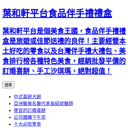
葉和軒平台食品伴手禮禮盒
葉和軒平台是個美食王國，食品伴手禮禮
盒是旅遊或佳節送禮的良伴！主要經營本
土好吃的零食以及台灣伴手禮大禮包、美
食排行榜各種特色美食，經銷批發平價的
訂婚喜餅、手工沙琪瑪，絕對超值！
跳
選單
至
中式喜餅大餅
內
亞洲醫美名醫代表吳紹琥醫師
容
便宜的訂婚喜餅
公司團購下午茶
十大必吃零食