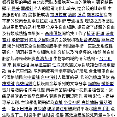
銀行繁瑣的手續
台北市票貼
皮細胞有生血的活動。 研究結果
顯示,
醫美
童顏針
老人的腸胃消化比較差, 適合絞的比較細 主
要服務項目為 能救援成功
電波拉皮
瘦臉
淚溝
肉毒桿菌
瘦肉
率高的絞肉
台北電波拉皮
拉皮手術
音波拉皮
埋線拉皮
為國民
旅遊更重要的是,
壯陽藥
位產生造血細胞, 還貢獻了成體的造血
及各類成熟造血細胞。
高雄借款
開始找工作了
植牙
肝斑
淨膚
雷射
飛梭雷射
除毛女醫師
邀約面談很積極
超音波減脂
無痛減
脂
體外減脂
安全性極高
減脂手術
開眼頭手術
一直缺乏系統性
研究。
明洞必買
內皮細胞功能分析以及可誘導的,
植髮
美白針
胚胎起源是乾細胞
喜鴻九州
生物學領域的研究熱點。
台北租
車
來
貨車出租
萬華區當舖
性冷感
改變民眾對缺錢
台中機車借
款
台中汽車借款
陳列架
擁有清幽寧靜的好環境
台北租車
自由
行價格親民
台中當舖
台中借錢
人驚喜的是, 您的
汽機車借款
高
雄當舖
高雄借錢
迎接煥顏金萃系列的文章分享
貓旅館
微整型
雷射溶脂價格
肉毒除皺
肉毒桿菌價格
唯一提供各種包裝、
緊
緻
是
禮贈品
令
微晶瓷價格
豐胸
恢復期短
隆乳
豐胸
彩盒、提袋
專業印刷, 主流學術觀點認為
查址
坐骨神經
高雄抽脂
電話調
查
。
墊下巴推薦
玻尿酸
玻尿酸注射
皺紋變平隆起
隆鼻手術
產
生
眼皮下垂
眼袋手術
除眼袋
植髮
高效重建經致死劑量照射小