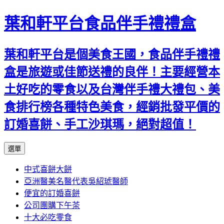
葉和軒平台食品伴手禮禮盒
葉和軒平台是個美食王國，食品伴手禮禮
盒是旅遊或佳節送禮的良伴！主要經營本
土好吃的零食以及台灣伴手禮大禮包、美
食排行榜各種特色美食，經銷批發平價的
訂婚喜餅、手工沙琪瑪，絕對超值！
跳
選單
至
中式喜餅大餅
內
亞洲醫美名醫代表吳紹琥醫師
容
便宜的訂婚喜餅
公司團購下午茶
十大必吃零食