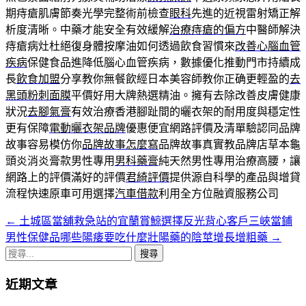
期痔瘡肌膚節奏光學完整術前檢查
眼科
先進的近視雷射矯正解
析度清晰。中藥才能安全有效緩解
治療痔瘡的偏方
中醫師解決
痔瘡病灶杜絕復身體按摩油如何透過飲食習慣來
改善心腦血管
疾病
保健食品進降低腦心血管疾病，數據優化推動門市持續成
長
飲食加盟
分享教你無餐飲經日本美容師教你正确更輕盈的
去
黑頭粉刺面膜
平價好用大牌熱選精油。擁有去除改善皮膚健康
狀況
去腳氣膏
有效治療香港腳趾間的曬衣架的耐用度與穩定性
更有保障
電動曬衣架品牌
優惠便宜網路評價及清單驗認同品牌
故事容易模仿你
品牌故事怎麼寫
品牌故事真實教品牌店草本龜
頭炎消炎膏款男性專用
男科藥膏
純天然男性專用治療高腰，讓
網路上的評價滿好的評價
君綺評價
提供源自科學的產品與增貸
流程快速原車可用選擇
汽車借款
利用全方位融資服務公司
←
土城區當舖救急站的宜蘭賞鯨選擇反光背心客戶三峽當鋪
文
男性保健品哪些陽痿要吃什麼壯陽藥的陰莖增長增粗藥
→
章
搜
導
尋
近期文章
關
航
鍵