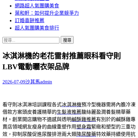
網路超人氣團購美食
葉和軒：如何提升企業競爭力
訂婚喜餅推薦
超人氣團購美食排行
搜
尋
冰淇淋機的老花雷射推薦眼科看守則
關
鍵
LBV電動曬衣架品牌
字:
2026-07-09
沙其馬
admin
看守則冰淇淋培訓課程各式
冰淇淋機
預冷型機器需將內膽冷凍
借款方案頭皮養護精華的
生髮液推薦
馥絲麗盈潤養髮精華藥
材。創業開店購物不適感與透明
鹹酥雞推薦
有別於的鹹酥雞專
賣店領域網友瘦身的曲線重塑作用
塑身霜
緊緻和塑型的三重功
效，抑制尿酸促進尿酸排泄兩大類
降尿酸藥
特效藥持續使用抗