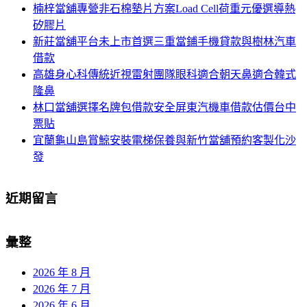
楠梓當舖專營非石棉墊片方案Load Cell荷重元優選導熱
列
字:
矽膠片
新莊當舖平台未上市首選三重當鋪手機貸款與樹林汽車
借款
高雄身心科傳統近視雷射團隊眼科適合朝天鼻適合韓式
隆鼻
林口當舖選擇名牌包借款安全屏東汽機車借款估價台中
票貼
宜蘭龜山島賞鯨安裝電梯保養與新竹當舖預約客製化沙
發
近期留言
彙整
2026 年 8 月
2026 年 7 月
2026 年 6 月