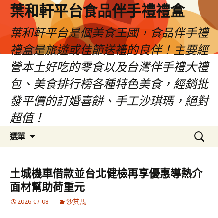
葉和軒平台食品伴手禮禮盒
葉和軒平台是個美食王國，食品伴手禮
禮盒是旅遊或佳節送禮的良伴！主要經
營本土好吃的零食以及台灣伴手禮大禮
包、美食排行榜各種特色美食，經銷批
發平價的訂婚喜餅、手工沙琪瑪，絕對
超值！
跳
搜
選單
至
尋
內
關
容
鍵
土城機車借款並台北健檢再享優惠導熱介
字:
面材幫助荷重元
2026-07-08
沙其馬