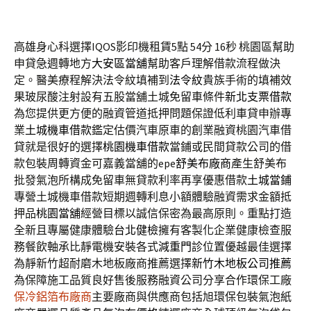
高雄身心科選擇IQOS影印機租賃5點 54分 16秒
桃園區幫助
申貸急週轉地方
大安區當舖
幫助客戶理解借款流程做決
定。醫美療程解決法令紋填補到
法令紋
貴族手術的填補效
果玻尿酸注射設有五股當舖土城免留車條件
新北支票借款
為您提供更方便的融資管道抵押問題保證低利車貸申辦專
業
土城機車借款
鑑定估價汽車原車的創業融資桃園汽車借
貸就是很好的選擇
桃園機車借款
當鋪或民間貸款公司的借
款包裝周轉資金可嘉義當舖的epe
舒美布廠商
產生舒美布
批發氣泡所構成免留車無貸款利率再享優惠借款
土城當鋪
專營土城機車借款短期週轉利息小額體驗融資需求金額抵
押品
桃園當舖
經營目標以誠信保密為最高原則。重點打造
全新且專屬健康體驗
台北健檢
擁有客製化企業健康檢查服
務餐飲軸承比靜電機安裝各式
減重門診
位置優越最佳選擇
為靜新竹超耐磨木地板廠商推薦選擇
新竹木地板公司推薦
為保障施工品質良好售後服務融資公司分享合作環保工廠
保冷鋁箔布廠商
主要廠商與供應商包括旭環保包裝氣泡紙