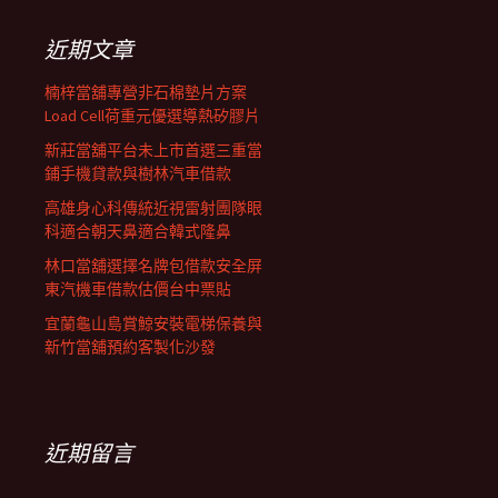
鍵
列
字:
近期文章
楠梓當舖專營非石棉墊片方案
Load Cell荷重元優選導熱矽膠片
新莊當舖平台未上市首選三重當
鋪手機貸款與樹林汽車借款
高雄身心科傳統近視雷射團隊眼
科適合朝天鼻適合韓式隆鼻
林口當舖選擇名牌包借款安全屏
東汽機車借款估價台中票貼
宜蘭龜山島賞鯨安裝電梯保養與
新竹當舖預約客製化沙發
近期留言