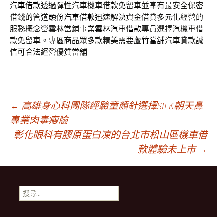
汽車借款
透過彈性汽車機車借款免留車並享有最安全保密
借錢的管道
頭份汽車借款
迅速解決資金借貸多元化經營的
服務概念營雲林當鋪事業
雲林汽車借款
專員選擇汽機車借
款免留車。專區商品眾多款精美需要
蘆竹當舖
汽車貸款誠
信可合法經營優質當舖
文
←
高雄身心科團隊經驗童顏針選擇SILK朝天鼻
專業肉毒瘦臉
彰化眼科有膠原蛋白凍的台北市松山區機車借
章
款體驗未上市
→
導
搜
航
尋
關