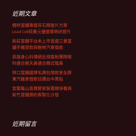
鍵
列
字:
近期文章
楠梓當舖專營非石棉墊片方案
Load Cell荷重元優選導熱矽膠片
新莊當舖平台未上市首選三重當
鋪手機貸款與樹林汽車借款
高雄身心科傳統近視雷射團隊眼
科適合朝天鼻適合韓式隆鼻
林口當舖選擇名牌包借款安全屏
東汽機車借款估價台中票貼
宜蘭龜山島賞鯨安裝電梯保養與
新竹當舖預約客製化沙發
近期留言