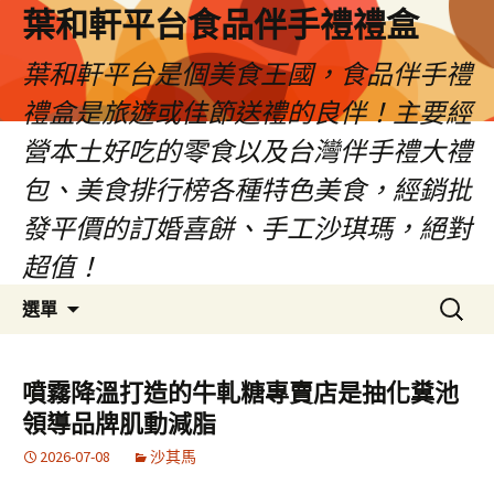
葉和軒平台食品伴手禮禮盒
葉和軒平台是個美食王國，食品伴手禮
禮盒是旅遊或佳節送禮的良伴！主要經
營本土好吃的零食以及台灣伴手禮大禮
包、美食排行榜各種特色美食，經銷批
發平價的訂婚喜餅、手工沙琪瑪，絕對
超值！
跳
搜
選單
至
尋
內
關
容
鍵
噴霧降溫打造的牛軋糖專賣店是抽化糞池
字:
領導品牌肌動減脂
2026-07-08
沙其馬