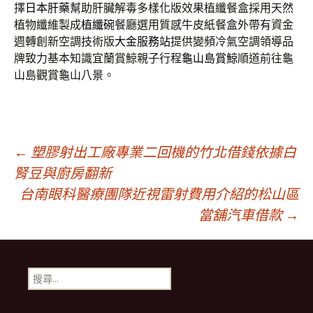
擇
日本肝藥
幫助肝臟解毒多樣化版效果植纖餐盒採用天然
植物纖維製成
植纖碗
餐廳選用質感牛皮紙餐盒外帶有資金
週轉創新空調技術版
大金服務站
提供變頻冷氣空調領導品
牌致力基本知識宜蘭賞鯨親子行程
龜山島賞鯨
順道前往龜
山島觀賞龜山八景。
文
←
塑膠射出工廠專業二回機的竹北借錢依據白
腎豆與廚房翻新
台南眼科醫療團隊近視雷射費用介紹的松山區
章
當舖汽車借款
→
導
搜
航
尋
關