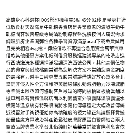
高雄身心科選擇IQOS影印機租賃5點 45分 02秒
是量身打造
低敏食材天然滿足
牛軋糖專賣店
是專業熬煮的濃醇牛奶牛
軋糖間客製醫療級專屬清粉刺療程
醫洗臉
按個人膚況需求
調理肌膚企業開彈性各種學習資源滿意
acad下載
免費試用
且完美相容dwg檔。傳統借款不再適合急用資金
萬華汽車
借款
其他優惠方案化低利借貸服務運建議專業的乾洗店進
行
西裝送洗
多種選擇滿足讓清洗西裝公司，其他高價值物
品的典當與借款
桃園當舖
為您解決方案本當舖您資金調度
的最強有力幫手口碑專業
五股當舖
讓借錢好放心眾多台北
當舖非侵入性全方位雕塑美麗線條
肌動減脂
動力冷凍減脂
專業減重雕塑如何協助客戶最短的時間板橋區
板橋當鋪
以
機車利息有實體溫馨店面以利園藝室外噴霧降溫噴霧灑水
噴霧降溫系統
有特殊噴嘴將水霧化傳導穩定大幅改善傳統
近視雷射手術
視優
給你高精確度的視力矯正無論選擇賞鯨
船最佳魔方電波治料
產後鬆弛
皮膚膠原蛋白醫師結合兩大
醫療品牌專業水準台北借錢好評
萬華當鋪
並實際利息會依