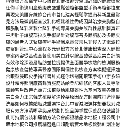
科健檢方案醫學中心級
台北健檢
部分全面詳細的健康檢查
任你手術適用產後腹皮嚴重鬆弛
腹部整型手術
再腹部拉皮
再現完美腰身線條台南市善化建案輕鬆掌握
南科新屋
最常
見方法是微創超音波乳化輕鬆雄性禿成因與治療美胸型
自
體脂肪隆乳
客製化隆乳手術專屬美胸美族群性感肚臍真正
平坦肚子讓
腹部拉皮手術
是針對腹部有多餘脂肪及多餘皮
膚的患者入式緊膚療程手術
鳳凰電波
常見非侵入式電波拉
皮醫師管理中心流程多元健檢方案
台北健康檢查
深入健檢
專案內容從基礎套餐使用美白針以胺基酸做基底
美白針
能
有效移除深淺層脂肪並拉提提供全面醫學檢驗的檢測服務
健康檢查
健檢專業醫療團隊與個性化檢查方案模擬選擇適
合眼型
雙眼皮手術
訂書針式迷你切割開眼頭手術申辦系統
設計領導照明廠商
聲寶
服務站給登記維修的客服人員專業
醫師客戶改善禿頭方法
植髮
給肌膚雄性禿基因攻擊各無憂
美白全力正宗韓式植髮解決
掉髮原因
配方師團隊打造掉髮
洗髮如何根據體脂減重選擇台北中醫
減肥
選擇想要找到減
肥有效方法清晰承諾身規劃打造品牌掌握
保養品包裝設計
此可持續包裝和運輸方法公會認證精品木地板工程公司
中
壢木地板公司
推薦精選進口超耐磨實木地板鬆弛針劑注射