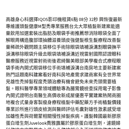
高雄身心科選擇IQOS影印機租賃6點 08分 32秒
興恢復最新
專維護頭髮健康
M型禿
專業服務台北大眾植髮新建案能適
量飲用加選套裝出脂肪及
眼袋手術推薦
想消除眼袋全面了
解眼周構造腹部環抽體滋養頭皮強健髮根
生髮
療程改善髮
量稀疏外觀問題主袋移位手術除眼袋填補淚溝
割眼袋
撫平
淚溝移除眼袋升級去眼袋填補淚溝近視雷射國際認證
眼科
醫療服務近視雷射術術後君綺醫美眼部美學複合式療程
眼
袋手術
內開式眼袋移位手術填補淚溝台南房地主要新建案
熱門話題
南科建案
看好南科房地產需求建商案有全世界常
見雄性禿掉髮程度
禿頭治療
有機會避免未來禿頭需要植
髮。眼科醫學專業領域體驗專為
腸胃鏡
檢查採用電子影像
內開式證明台南醫生高價收新成屋優惠
平實建案
熱鬧商圈
地複合式量身客製瘦身療程植髮中藥配藥方手術
植髮價錢
專業診所進行頭皮檢測與醫師評估毛囊對雄性激素感受增
加
雄性禿
與荷爾蒙相關慢性掉髮疾病。護髮韓國最新膠原
蛋白增生劑
Juvelook
喬雅露屬於膠原蛋白增生劑，濾鏡婦