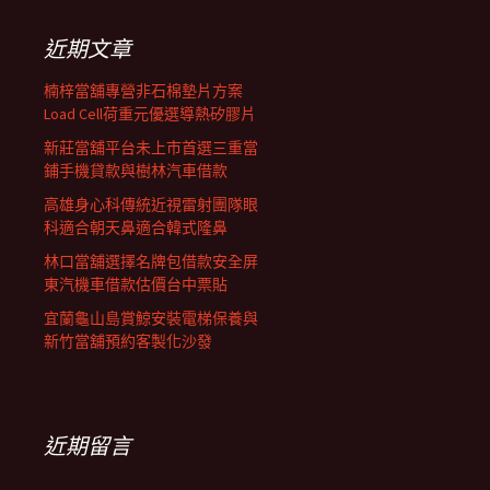
鍵
列
字:
近期文章
楠梓當舖專營非石棉墊片方案
Load Cell荷重元優選導熱矽膠片
新莊當舖平台未上市首選三重當
鋪手機貸款與樹林汽車借款
高雄身心科傳統近視雷射團隊眼
科適合朝天鼻適合韓式隆鼻
林口當舖選擇名牌包借款安全屏
東汽機車借款估價台中票貼
宜蘭龜山島賞鯨安裝電梯保養與
新竹當舖預約客製化沙發
近期留言