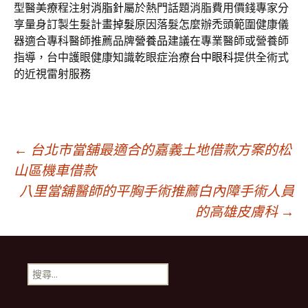
型醫美療程注射
消脂針
屬於熱門話題消脂費用價錢專家分
享量身訂製生髮計畫
掉髮
原因落髮怎麼辦禿頭範圍健康儀
器適合專科醫師推薦品牌
營養品
建議在專業醫師或營養師
指導，台中護眼健康知識乾眼症治療
台中眼科
提供全術式
的近視雷射服務
文
←
台北市當舖最適合的嘉義土地借款方案的松
山區機車借款
八里當舖醫師的平胸手術推薦白內障手術人員
章
的高雄皮膚科
→
導
搜
航
尋
關