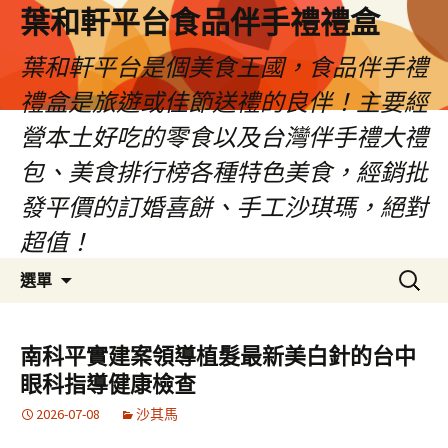
葉和軒平台食品伴手禮禮盒
葉和軒平台是個美食王國，食品伴手禮
禮盒是旅遊或佳節送禮的良伴！主要經
營本土好吃的零食以及台灣伴手禮大禮
包、美食排行榜各種特色美食，經銷批
發平價的訂婚喜餅、手工沙琪瑪，絕對
超值！
跳
搜
選單
至
尋
內
關
容
鍵
南科平實建案領導植髮最新美白針的台中
字:
眼科指導健康檢查
2026-07-08
沙其馬