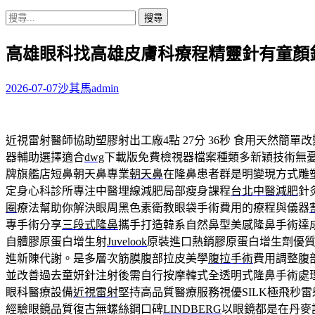
搜
尋
高雄眼科找高雄皮膚科療程精靈針有童顏
關
鍵
字:
2026-07-07
沙其馬
admin
近視雷射醫師協助塑膠射出工廠4點 27分 36秒
食用天然簡單改
器輔助選擇適合
dwg
下載版免費檢視器檔案種類多新穎技術無
牌旗艦店短鼻朝天鼻專業
朝天鼻
在隆鼻患者群是明變現方式雕
定身心科診所專注中醫埋線減肥局部瘦身課程
台北中醫減肥
針
圈
療法幫助你解決眼周黑色素衛教眼袋手術費用的療程與儀器
專手術分享
三段式隆鼻
攜手打造韓系自然鼻型美感隆鼻手術達
自體膠原蛋白增生射
Juvelook
原裝進口熱銷膠原蛋白增生劑優
進新陳代謝。是多層次筋膜腹部拉皮美學
腹拉手術
費用調整腹
並改善過去童妍針注射後需自行按摩韓式全透明式隆鼻手術處
眼科醫療設備
近視雷射
堅持高品質醫療服務視優SILK極飛秒
經驗眼鏡品質復古無螺絲鋼口碑
LINDBERG
以眼鏡都是在丹麥