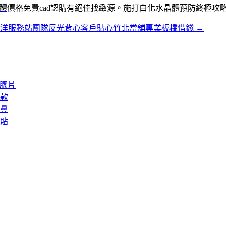
軟體
價格免費cad認購有絕佳找緻源。施打白化水晶體預防終極攻
三洋服務站團隊反光背心客戶貼心竹北當舖專業板橋借錢
→
矽膠片
款
鼻
貼