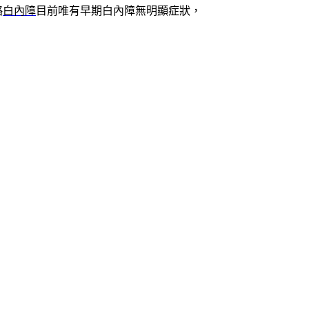
略
白內障
目前唯有早期白內障無明顯症狀，