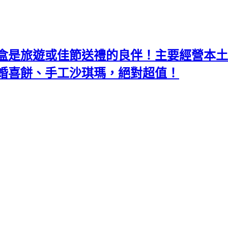
盒是旅遊或佳節送禮的良伴！主要經營本土
婚喜餅、手工沙琪瑪，絕對超值！