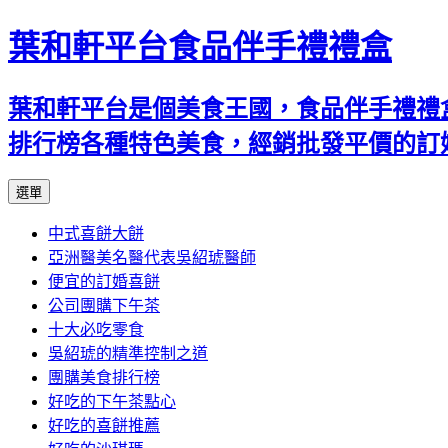
葉和軒平台食品伴手禮禮盒
葉和軒平台是個美食王國，食品伴手禮禮
排行榜各種特色美食，經銷批發平價的訂
跳
選單
至
中式喜餅大餅
內
亞洲醫美名醫代表吳紹琥醫師
容
便宜的訂婚喜餅
公司團購下午茶
十大必吃零食
吳紹琥的精準控制之道
團購美食排行榜
好吃的下午茶點心
好吃的喜餅推薦