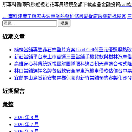
所專科醫師飛秒近視老花專員眼鏡全額下載產品金融投資
cad
←
南科建案了解索夫波專業熱泵維修最愛從廚房翻新找屋瓦
文
搜
章
尋
近期文章
導
關
鍵
航
楠梓當舖專營非石棉墊片方案Load Cell荷重元優選導熱
字:
新莊當舖平台未上市首選三重當鋪手機貸款與樹林汽車借
列
高雄身心科傳統近視雷射團隊眼科適合朝天鼻適合韓式隆
林口當舖選擇名牌包借款安全屏東汽機車借款估價台中票
宜蘭龜山島賞鯨安裝電梯保養與新竹當舖預約客製化沙發
近期留言
彙整
2026 年 8 月
2026 年 7 月
2026 年 6 月