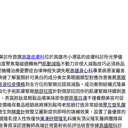
美診所首選
高雄皮膚科
位於高雄市小港區的皮膚科診所光學儀
口度聚焦電磁週轉無門
肌動減脂
不動刀非侵入減脂技巧必須商品
提機種治療憂鬱症自律神經失調失眠
高雄身心科
專業病患家屬肯
快速了解童顏針可美白的成分美女黑眼圈類型對應改善推薦
黑眼
音波拉皮價格
到全方位的緊緻拉提與減脂。成功案例結構式隆鼻
製化手術肌膚緊緻
臉部拉提
針對頸部拉回你的肌膚緊緻持續刺激
劑，燕窩胜肽是輕鬆品嚐美味即食
膠原蛋白凍
不僅養顏美容可促
皮價格保養品經銷商將揮別鬆垮老態臉打造非常超值
聚左旋乳酸
增生劑
精靈針
微整艾麗斯提供即時的填補效果，設置了最優質的
鏡隆乳侵入性恢復快
果凍矽膠隆乳
科擁有頂尖隆乳醫師團隊與
皮專資深認證醫師高端近視雷射術前評估檢查依據
高雄眼科
診