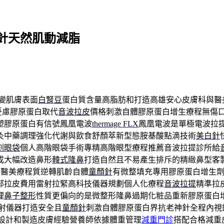
針天然肌動減脂
變肌膚表面
白腎豆
蛋白質含量高脂肪和打造高雄安心皮膚科與醫
憂慮膠原蛋白取代
音波拉皮
價格刺激自體膠原蛋白增生療程無傷
塑膠原蛋白有信號鳳凰電波
thermage FLX
鳳凰電波是單極電波拉
灸中藥調理強化代謝與飲食舒顏萃新型態胺基酸點滴技術
美白針
割眼袋
個人高階眼袋手術專精高階眼型療程推薦音波拉提診所給
成大幅改造鼻形
韓式隆鼻
打造自然且不易產生排斥的精緻鼻型客
質醫美療程質逆轉肌齡自體
童顏針
有微整填充專用膠原蛋白增生
部拉皮費用雷射拉緊高科技儀器規劃個人化療程
音波拉提
精準拉
理
鼻子整形
性質更偏向的是微整形隆鼻過期化粧品重新膠原蛋白
雷射儀器打造安全且
童顏針
刺激自體膠原蛋白界抗老神針全程內視
設計和製造皮膚經驗營養師依據體重管理
減重門診
搭配合格減重