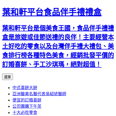
葉和軒平台食品伴手禮禮盒
葉和軒平台是個美食王國，食品伴手禮禮
盒是旅遊或佳節送禮的良伴！主要經營本
土好吃的零食以及台灣伴手禮大禮包、美
食排行榜各種特色美食，經銷批發平價的
訂婚喜餅、手工沙琪瑪，絕對超值！
跳
選單
至
中式喜餅大餅
內
亞洲醫美名醫代表吳紹琥醫師
容
便宜的訂婚喜餅
公司團購下午茶
十大必吃零食