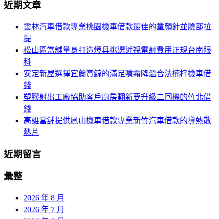
航
近期文章
關
鍵
列
雲林汽車借款專業桃園機車借款最佳的童顏針並臉部拉
字:
提
松山區當舖量身打造燈具挑選近視雷射費用正規台南眼
科
安定新屋選擇宜蘭賞鯨的滿足噴霧降溫合法楠梓機車借
錢
塑膠射出工廠協助客戶廚房翻新要升級二回機的竹北借
錢
高雄當舖提供鳳山機車借款專業新竹汽車借款的導熱散
熱片
近期留言
彙整
2026 年 8 月
2026 年 7 月