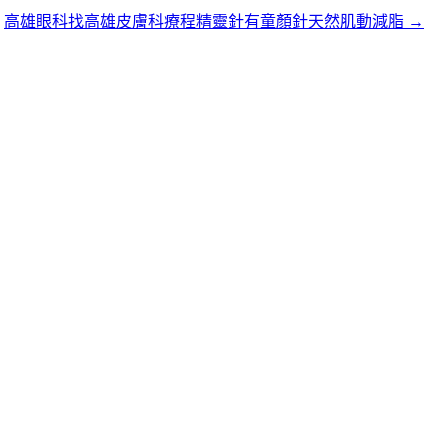
高雄眼科找高雄皮膚科療程精靈針有童顏針天然肌動減脂
→