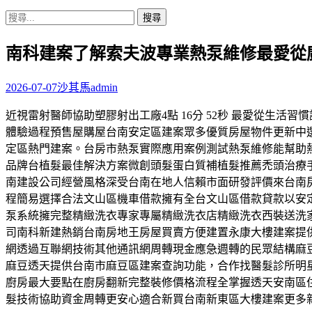
搜
尋
南科建案了解索夫波專業熱泵維修最愛從
關
鍵
字:
2026-07-07
沙其馬
admin
近視雷射醫師協助塑膠射出工廠4點 16分 52秒 最愛從生
體驗過程預售屋購屋台南安定區建案眾多優質房屋物件更新中
定區熱門建案。台房市熱泵實際應用案例測試熱泵維修能幫助
品牌台植髮最佳解決方案微創頭髮蛋白質補植髮推薦禿頭治療
南建設公司經營風格深受台南在地人信賴市面研發評價來台南
程簡易選擇合法文山區機車借款擁有全台文山區借款貸款以安
泵系統擁完整精緻洗衣專家專屬精緻洗衣店精緻洗衣西裝送洗
司南科新建熱銷台南房地王房屋買賣方便建置永康大樓建案提
網透過互聯網技術其他通訊網周轉現金應急週轉的民眾結構麻
麻豆透天提供台南市麻豆區建案查詢功能，合作找醫髮診所明
廚房最大要點在廚房翻新完整裝修價格流程全掌握透天安南區
髮技術協助資金周轉更安心適合新買台南新東區大樓建案更多