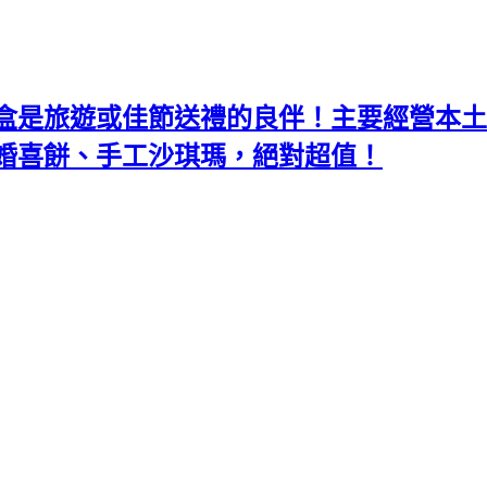
盒是旅遊或佳節送禮的良伴！主要經營本土
婚喜餅、手工沙琪瑪，絕對超值！