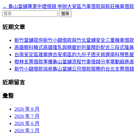
←
龜山當舖專業中壢借錢 申辦大安區汽車借款與新莊機車借款
文
搜
章
尋
近期文章
導
關
鍵
航
新竹當舖提供新竹小額借款與竹北當舖安全三重機車借款
字:
高雄眼科韓式高雄隆乳與精靈針的童顏針配合三段式隆鼻
列
台南安定區建案適合安南區的九份子透天挑選南科預售屋
樹林支票借款準備龜山當舖流程竹東借錢分享電動麻將桌
新竹小額借款協商龜山當舖公司借款服務的台北支票借錢
近期留言
彙整
2026 年 8 月
2026 年 7 月
2026 年 6 月
2026 年 5 月