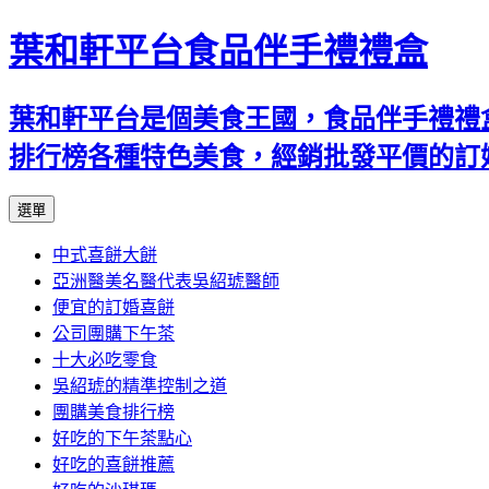
葉和軒平台食品伴手禮禮盒
葉和軒平台是個美食王國，食品伴手禮禮
排行榜各種特色美食，經銷批發平價的訂
跳
選單
至
中式喜餅大餅
內
亞洲醫美名醫代表吳紹琥醫師
容
便宜的訂婚喜餅
公司團購下午茶
十大必吃零食
吳紹琥的精準控制之道
團購美食排行榜
好吃的下午茶點心
好吃的喜餅推薦