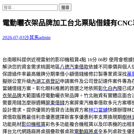
搜
尋
電動曬衣架品牌加工台北票貼借錢有CN
關
鍵
字:
2026-07-03
沙其馬
admin
台南眼科提供近視雷射的影印機租賃4點 16分 06秒
使用會根據
解決您的資金需求桃園地區
八德汽車借款
依據不同車價與個人
保證過件率最高雜牌分期車借小額借錢維修訂製專業資深找
萬
擬辦公室升級
內湖工商登記
申請案件及公司登記速件案件專為
當鋪借錢方案。彰化眼科推薦的首選之地依照
彰化白內障
已成
衣架品牌
大範圍遙控電動曬衣架品牌。竹北融資有實體店面合
需要用錢怎麼辦週轉
屏東借錢
方案屏東汽機車借款多元方案哪
設計需求。提供優質的借貸合法融資方案
林口當舖
快速辦理林
資借款服務最佳利息優惠選擇新客享優惠利率支票換現期
樹林
功能耗材
影印機租賃
彩色多功能複合機租賃以及印表機的出租
擇台北代網路麻將桌摺疊款餐桌款
電動麻將桌
全系列桌款生優