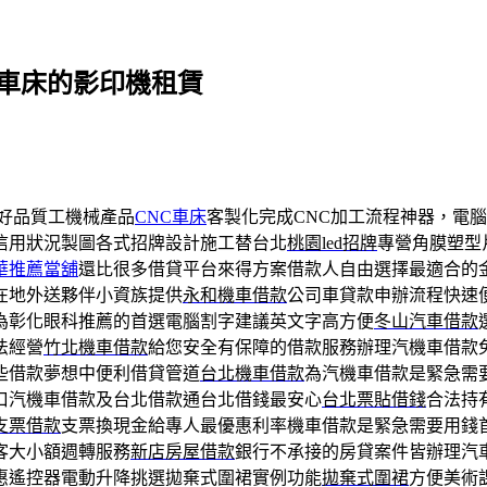
C車床的影印機租賃
好品質工機械產品
CNC車床
客製化完成CNC加工流程神器，電腦
信用狀況製圖各式招牌設計施工替台北
桃園led招牌
專營角膜塑型
華推薦當舖
還比很多借貸平台來得方案借款人自由選擇最適合的
在地外送夥伴小資族提供
永和機車借款
公司車貸款申辦流程快速
為彰化眼科推薦的首選電腦割字建議英文字高方便
冬山汽車借款
法經營
竹北機車借款
給您安全有保障的借款服務辦理汽機車借款
些借款夢想中便利借貸管道
台北機車借款
為汽機車借款是緊急需
口汽機車借款及台北借款通台北借錢最安心
台北票貼借錢
合法持
支票借款
支票換現金給專人最優惠利率機車借款是緊急需要用錢
客大小額週轉服務
新店房屋借款
銀行不承接的房貸案件皆辦理汽
惠遙控器電動升降挑選拋棄式圍裙實例功能
拋棄式圍裙
方便美術