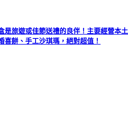
盒是旅遊或佳節送禮的良伴！主要經營本土
婚喜餅、手工沙琪瑪，絕對超值！