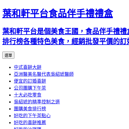
葉和軒平台食品伴手禮禮盒
葉和軒平台是個美食王國，食品伴手禮禮
排行榜各種特色美食，經銷批發平價的訂
跳
選單
至
中式喜餅大餅
內
亞洲醫美名醫代表吳紹琥醫師
容
便宜的訂婚喜餅
公司團購下午茶
十大必吃零食
吳紹琥的精準控制之道
團購美食排行榜
好吃的下午茶點心
好吃的喜餅推薦