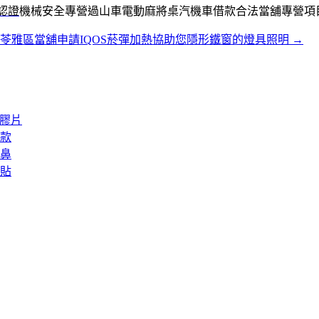
認證
機械安全專營過山車電動麻將桌汽機車借款合法當舖專營項
苓雅區當舖申請IQOS菸彈加熱協助您隱形鐵窗的燈具照明
→
矽膠片
款
鼻
貼