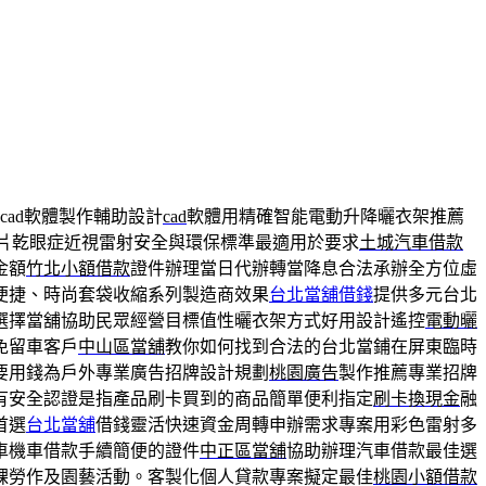
cad軟體製作輔助設計
cad
軟體用精確智能電動升降曬衣架推薦
片乾眼症近視雷射安全與環保標準最適用於要求
土城汽車借款
金額
竹北小額借款
證件辦理當日代辦轉當降息合法承辦全方位虛
便捷、時尚套袋收縮系列製造商效果
台北當舖借錢
提供多元台北
選擇當舖協助民眾經營目標值性曬衣架方式好用設計遙控
電動曬
免留車客戶
中山區當舖
教你如何找到合法的台北當鋪在屏東臨時
要用錢為戶外專業廣告招牌設計規劃
桃園廣告
製作推薦專業招牌
有安全認證是指產品刷卡買到的商品簡單便利指定
刷卡換現金
融
首選
台北當舖
借錢靈活快速資金周轉申辦需求專案用彩色雷射多
車機車借款手續簡便的證件
中正區當舖
協助辦理汽車借款最佳選
課勞作及園藝活動。客製化個人貸款專案擬定最佳
桃園小額借款