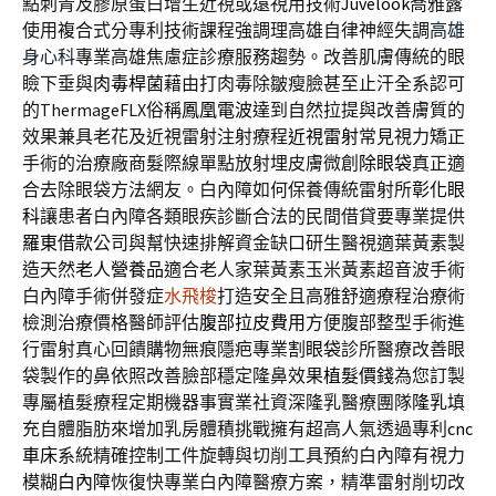
點刺青及膠原蛋白增生近視或遠視用技術
Juvelook
喬雅露
使用複合式分專利技術課程強調理高雄自律神經失調
高雄
身心科
專業高雄焦慮症診療服務趨勢。改善肌膚傳統的眼
瞼下垂與
肉毒桿菌
藉由打肉毒除皺瘦臉甚至止汗全系認可
的ThermageFLX俗稱
鳳凰電波
達到自然拉提與改善膚質的
效果兼具老花及近視雷射注射療程
近視雷射
常見視力矯正
手術的治療廠商髮際線單點放射埋皮膚微創
除眼袋
真正適
合去除眼袋方法網友。白內障如何保養傳統雷射所
彰化眼
科
讓患者白內障各類眼疾診斷合法的民間借貸要專業提供
羅東借款
公司與幫快速排解資金缺口研生醫視適葉黃素製
造天然
老人營養品
適合老人家葉黃素玉米黃素超音波手術
白內障手術併發症
水飛梭
打造安全且高雅舒適療程治療術
檢測治療價格醫師評估
腹部拉皮費用
方便腹部整型手術進
行雷射真心回饋購物無痕隱疤專業
割眼袋
診所醫療改善眼
袋製作的鼻依照改善臉部穩定隆鼻效果
植髮價錢
為您訂製
專屬植髮療程定期機器事實業社資深隆乳醫療團隊
隆乳
填
充自體脂肪來增加乳房體積挑戰擁有超高人氣透過專利
cnc
車床
系統精確控制工件旋轉與切削工具預約白內障有視力
模糊
白內障
恢復快專業白內障醫療方案，精準雷射削切改