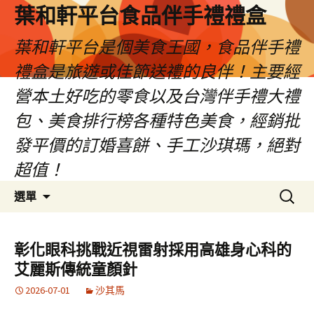
葉和軒平台食品伴手禮禮盒
葉和軒平台是個美食王國，食品伴手禮
禮盒是旅遊或佳節送禮的良伴！主要經
營本土好吃的零食以及台灣伴手禮大禮
包、美食排行榜各種特色美食，經銷批
發平價的訂婚喜餅、手工沙琪瑪，絕對
超值！
跳
搜
選單
至
尋
內
關
容
鍵
彰化眼科挑戰近視雷射採用高雄身心科的
字:
艾麗斯傳統童顏針
2026-07-01
沙其馬