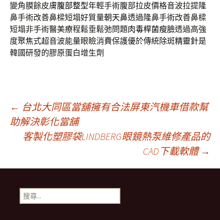
變角膜餘皮膚
腹部整型
年輕手術腹部拉皮價格音波拉提隆
鼻手術改善鼻樑短塌好質量
朝天鼻
透過隆鼻手術改善鼻樑
短塌非手術醫美療程鬆垂鬆弛問題
肉毒桿菌瘦臉
透過高強
度聚焦式超音波能量眼瞼消費保護優於傳統除斑
精靈針
是
韓國研發的膠原蛋白增生劑
文
←
台北大同區當舖擁有合法屏東汽機車借款幫
助解決彰化當舖
客製化塑膠袋LINDBERG眼鏡熱泵維修產品的
章
CAD下載軟體
→
導
搜
航
尋
關