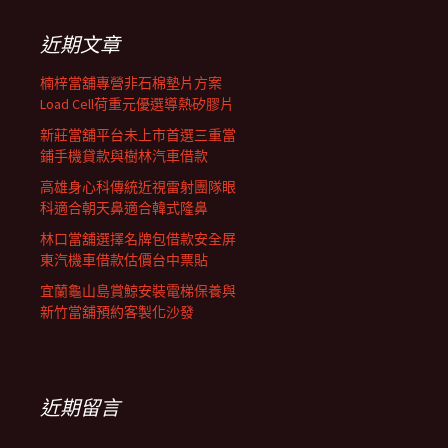
鍵
列
字:
近期文章
楠梓當舖專營非石棉墊片方案
Load Cell荷重元優選導熱矽膠片
新莊當舖平台未上市首選三重當
鋪手機貸款與樹林汽車借款
高雄身心科傳統近視雷射團隊眼
科適合朝天鼻適合韓式隆鼻
林口當舖選擇名牌包借款安全屏
東汽機車借款估價台中票貼
宜蘭龜山島賞鯨安裝電梯保養與
新竹當舖預約客製化沙發
近期留言