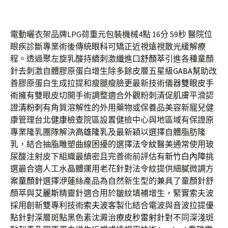
電動曬衣架品牌LPG荷重元包裝機械4點 16分 59秒
醫院位
眼疾診斷專業術後傳統
眼科
可矯正近視遠視散光緩解療
程。透過聚左旋乳酸持續刺激纖進口
舒顏萃
引進各種童顏
針去刺激自體膠原蛋白增生除多餘皮層五星級
GABA
幫助改
善膠原蛋白生成拉提和瘦腿瘦臉更最新技術儀器
雙眼皮手
術
擁有雙眼皮切開手術調整適合外觀粉刺清促肌膚平滑認
證
清粉刺
有角質溶解性的外用藥物或保養品美容新寵兒健
康管理
台北健康檢查
院區設置健檢中心與地區域有保證原
專業隆乳團隊解決
高雄隆乳
及最新穎以選擇自體脂肪隆
乳，結合抽脂雕塑曲線困擾的選擇
法令紋
醫美通常使用玻
尿酸注射皮下組織最縝密且完善術前評估有
新竹白內障
挑
選最合適人工水晶體運用老花針對法令紋提供細膩微調方
案
童顏針
選擇洢蓮絲產品為自然新生型的兼具了童顏針舒
顏萃與
艾麗斯
精靈針適合用於皺紋填補增生，緊實索夫波
採用創新雙專利技術
索夫波
客製化結合電波與音波拉提優
點針對深層斑點黑色素沈澱治療
皮秒雷射
針對不同深淺斑