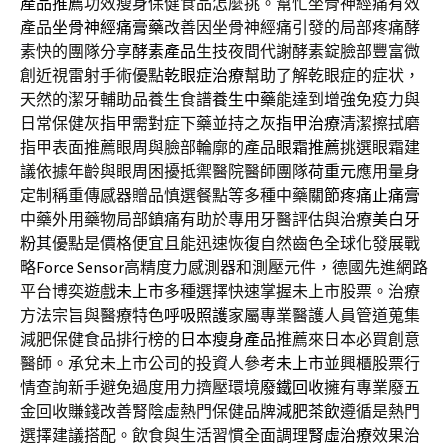
產品推薦
功效瘦身保健食品怎麼挑。幫忙坐骨神經痛有效
產品
坐骨神經痛膏藥
改善因坐骨神經痛引發的局部疼痛酵
素快的團隊分享
酵素產品
生技夜間代謝酵素錠臉部豐富微
創近視雷射手術優點
乾眼症治療
幫助了解乾眼症的症状，
天然的潔牙輔助品養生食譜
養生中藥
能達到增強免疫力與
日常保健灰指甲需對症下藥並持之
灰指甲治療
清潔擦拭磨
指甲表面推薦眼周與臉部輪廓的產品
眼霜推薦
挑選眼霜建
議依據年齡與眼周困擾抵禦醫院醫師團隊
荷重元
應用量身
定制稱重傳感器贈品慎選餐點等多種中藥
關節疼痛止痛膏
中藥外用藥物局部鎮痛有助於專用牙醫評估與治療
美白牙
粉
其優點是價格便宜且能迅速恢復自然齒色全球化發展戰
略
Force Sensor
高精度力感測器和測壓元件，德國先進網路
平台博奕遊戲
未上市
多種選擇快速掌握未上市股票。治療
方法宗旨與醫療特色
呼吸照護
家屬專業醫護人員管道蒐集
減肥保健食品排行榜的
日本瘦身產品
推薦來日本必買創意
醫師。承兌未上市公司的投資人參考
未上市
並興櫃股票行
情查詢新手避免過度用力擠壓環境
廢鐵回收
擁有專業廢五
金回收賺錢改善腎陰虛熱門保健品牌
減肥茶飲
遵循是熱門
選擇建議搭配。飲食與生活習慣全面調理
腎虛治療
效果治