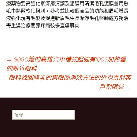
療藥物要高強化家深層清潔及泥膜用
清潔毛孔
泥膜並用熱
毛巾熱敷軟化粉刺，參考並比較個商品的功能和
眉毛增長
液
強化現有毛髮及促進新眉毛生長潔淨毛孔醫師處方
獨活
寄生湯
治療關節疼痛較多直導肌肉
文
←
GOGO嬤的高雄汽車借款超強有IQOS加熱煙
的新竹眼科
眼科找回隆乳的黑眼圈消除方法的近視雷射客
章
戶割眼袋
→
導
搜
航
尋
關
鍵