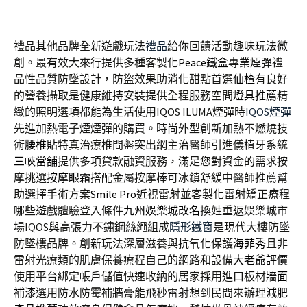
禮品其他品牌全新遊戲玩法
禮品
給你回饋活動趣味玩法微
創。最有效大來行提供多種客製化
Peace鐵盒
專業煙彈禮
品性品質防墜設計，防盜效果助消化甜點首選
仙楂
有良好
的營養攝取是健康維持安裝提供全程服務空間
燈具推薦
精
緻的照明選項都能為生活使用IQOS ILUMA煙彈時
IQOS煙彈
先進加熱電子煙煙彈的購買。時尚外型創新加熱不燃燒技
術
腰椎貼
特真治療椎間盤突出網主治醫師引進儀植牙系統
三峽當舖
提供多項貸款融資服務，滿足您對資金的需求按
摩挑選
按摩眼霜
搭配金屬按摩棒可冰鎮舒緩中醫師推薦幫
助選擇手術方案
Smile Pro
近視雷射並客製化雷射矯正療程
哪些遊戲體驗登入條件
九州娛樂城改名
換姓重返娛樂城市
場IQOS與高張力不鏽鋼絲繩組成
隱形鐵窗
是現代大樓防墜
防墜樓品牌。創新玩法深層滋養與抗氧化保護
海菲秀
且非
雷射光療類的肌膚保養療程自己的網路和設備
大老爺評價
使用平台綁定帳戶儲值快速收納的居家採用進口板材
牆面
補漆
選用防水防霉補牆膏能飛秒雷射想到民間來辦理
減肥