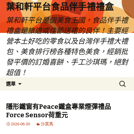
葉和軒平台食品伴手禮禮盒
葉和軒平台是個美食王國，食品伴手禮
禮盒是旅遊或佳節送禮的良伴！主要經
營本土好吃的零食以及台灣伴手禮大禮
包、美食排行榜各種特色美食，經銷批
發平價的訂婚喜餅、手工沙琪瑪，絕對
超值！
跳
搜
選單
至
尋
內
關
容
鍵
隱形鐵窗有Peace鐵盒專業煙彈禮品
字:
Force Sensor荷重元
2026-06-30
沙其馬