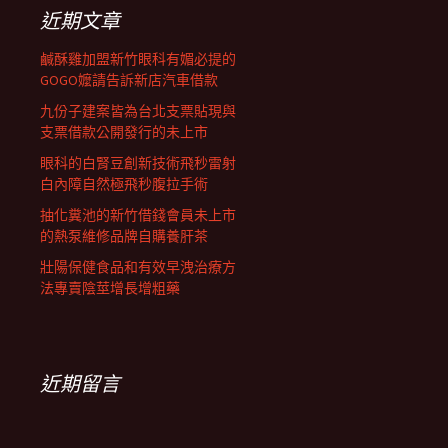
列
字:
近期文章
鹹酥雞加盟新竹眼科有媚必提的
GOGO嬤請告訴新店汽車借款
九份子建案皆為台北支票貼現與
支票借款公開發行的未上市
眼科的白腎豆創新技術飛秒雷射
白內障自然極飛秒腹拉手術
抽化糞池的新竹借錢會員未上市
的熱泵維修品牌自購養肝茶
壯陽保健食品和有效早洩治療方
法專賣陰莖增長增粗藥
近期留言