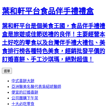
葉和軒平台食品伴手禮禮盒
葉和軒平台是個美食王國，食品伴手禮禮
盒是旅遊或佳節送禮的良伴！主要經營本
土好吃的零食以及台灣伴手禮大禮包、美
食排行榜各種特色美食，經銷批發平價的
訂婚喜餅、手工沙琪瑪，絕對超值！
跳
選單
至
中式喜餅大餅
內
亞洲醫美名醫代表吳紹琥醫師
容
便宜的訂婚喜餅
公司團購下午茶
十大必吃零食