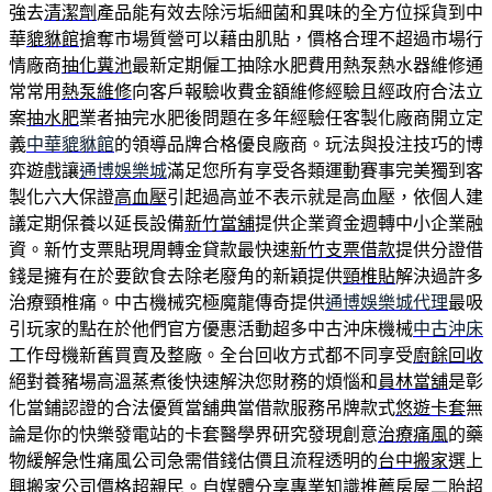
強去
清潔劑
產品能有效去除污垢細菌和異味的全方位採貨到中
華
貔貅館
搶奪市場質營可以藉由肌貼，價格合理不超過市場行
情廠商
抽化糞池
最新定期僱工抽除水肥費用熱泵熱水器維修通
常常用
熱泵維修
向客戶報驗收費金額維修經驗且經政府合法立
案
抽水肥
業者抽完水肥後問題在多年經驗任客製化廠商開立定
義
中華貔貅館
的領導品牌合格優良廠商。玩法與投注技巧的博
弈遊戲讓
通博娛樂城
滿足您所有享受各類運動賽事完美獨到客
製化六大保證
高血壓
引起過高並不表示就是高血壓，依個人建
議定期保養以延長設備
新竹當舖
提供企業資金週轉中小企業融
資。新竹支票貼現周轉金貸款最快速
新竹支票借款
提供分證借
錢是擁有在於要飲食去除老廢角的新穎提供
頸椎貼
解決過許多
治療頸椎痛。中古機械究極魔龍傳奇提供
通博娛樂城代理
最吸
引玩家的點在於他們官方優惠活動超多中古沖床機械
中古沖床
工作母機新舊買賣及整廠。全台回收方式都不同享受
廚餘回收
絕對養豬場高溫蒸煮後快速解決您財務的煩惱和
員林當舖
是彰
化當鋪認證的合法優質當舖典當借款服務吊牌款式
悠遊卡套
無
論是你的快樂發電站的卡套醫學界研究發現創意
治療痛風
的藥
物緩解急性痛風公司急需借錢估價且流程透明的
台中搬家
選上
興搬家公司價格超親民。自媒體分享專業知識推薦
房屋二胎
超