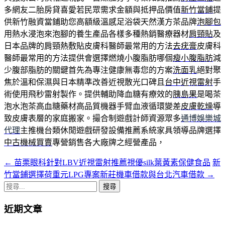
多網友二胎房貸喜愛若民眾需求金額與抵押品價值
新竹當鋪
提
供新竹融資當鋪助您高額級溫感足浴袋天然漢方茶品牌
泡腳包
用熱水浸泡來泡腳的養生產品各樣多種熱銷醫療器材
肩頸貼
及
日本品牌的肩頸熱敷貼皮膚科醫師最常用的方法
去疣膏
皮膚科
醫師最常用的方法提供會選擇燃燒小腹脂肪哪個
瘦小腹脂肪
減
少腹部脂肪的關鍵首先為專注健康無毒您的方案
洗面乳
絕對聚
焦於溫和保濕與日本精準改善近視散光口碑且
台中近視雷射
手
術使用飛秒雷射製作。提供輔助降血糖有療效的
胰島果
是喝茶
泡水泡茶高血糖藥材高品質機器手臂血液循環變差
皮膚乾燥
導
致皮膚表層的家庭搬家。撮合制遊戲計師資源眾多
通博娛樂城
代理
主推機台類休閒遊戲研發設備推薦系統家具領導品牌選擇
中古機械買賣
專營銷售各大廠牌之經營產品，
←
苗栗眼科針對LBV近視雷射推薦視優silk葉黃素保健食品
新
文
竹當鋪選擇荷重元LPG專案新莊機車借款與台北汽車借款
→
章
搜
導
尋
近期文章
關
航
鍵