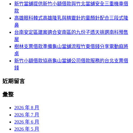
新竹當舖提供新竹小額借款與竹北當舖安全三重機車借
列
字:
款
高雄眼科韓式高雄隆乳與精靈針的童顏針配合三段式隆
鼻
台南安定區建案適合安南區的九份子透天挑選南科預售
屋
樹林支票借款準備龜山當舖流程竹東借錢分享電動麻將
桌
新竹小額借款協商龜山當舖公司借款服務的台北支票借
錢
近期留言
彙整
2026 年 8 月
2026 年 7 月
2026 年 6 月
2026 年 5 月