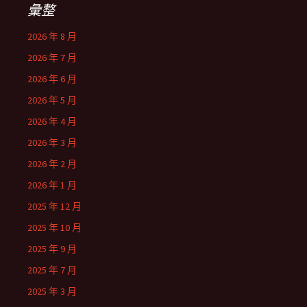
彙整
2026 年 8 月
2026 年 7 月
2026 年 6 月
2026 年 5 月
2026 年 4 月
2026 年 3 月
2026 年 2 月
2026 年 1 月
2025 年 12 月
2025 年 10 月
2025 年 9 月
2025 年 7 月
2025 年 3 月