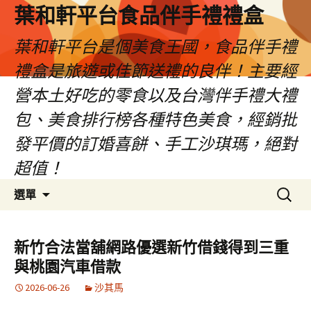
葉和軒平台食品伴手禮禮盒
葉和軒平台是個美食王國，食品伴手禮
禮盒是旅遊或佳節送禮的良伴！主要經
營本土好吃的零食以及台灣伴手禮大禮
包、美食排行榜各種特色美食，經銷批
發平價的訂婚喜餅、手工沙琪瑪，絕對
超值！
跳
搜
選單
至
尋
內
關
容
鍵
新竹合法當舖網路優選新竹借錢得到三重
字:
與桃園汽車借款
2026-06-26
沙其馬