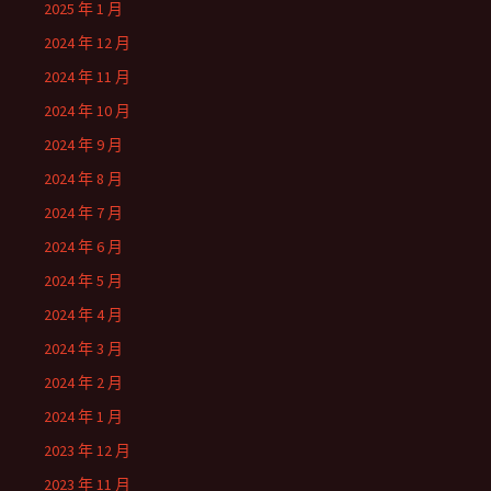
2025 年 1 月
2024 年 12 月
2024 年 11 月
2024 年 10 月
2024 年 9 月
2024 年 8 月
2024 年 7 月
2024 年 6 月
2024 年 5 月
2024 年 4 月
2024 年 3 月
2024 年 2 月
2024 年 1 月
2023 年 12 月
2023 年 11 月