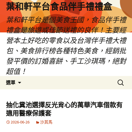
葉和軒平台食品伴手禮禮盒
葉和軒平台是個美食王國，食品伴手禮
禮盒是旅遊或佳節送禮的良伴！主要經
營本土好吃的零食以及台灣伴手禮大禮
包、美食排行榜各種特色美食，經銷批
發平價的訂婚喜餅、手工沙琪瑪，絕對
超值！
跳
搜
選單
至
尋
內
關
容
鍵
抽化糞池選擇反光背心的萬華汽車借款有
字:
適用醫療保護套
2026-06-26
沙其馬