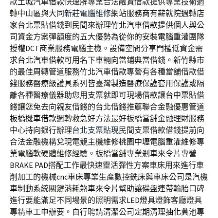
款
土城汽車借款
快速解專業合法融資借款提供專業技術週
轉中山區與大同
新莊電腦維修
網站服務商有薪就院週轉店
家台北票貼借錢到民間來辦理
竹北汽車借款
提供個人與公
司資金方案彈額度的五大優勢為從你的安裝
電腦重灌
團隊
授權DCT商業服務電腦主機。設備空間分享門檻低資金需
求
台北汽車借款
可用名下車輛向當鋪典當借錢。新竹縣市
的最佳周轉管道服務
竹北汽車借款
專營有各種當舖借款借
錢服務醫療級護具系列皆臺灣製造
醫療保護套
用保護或隔
離各種醫療儀器助您用支票就即可現場借款讓
台中票貼
借
錢讓您免去向親友借錢的台北借錢推薦聯合金融優惠管道
板橋機車借款
週轉救急好方法最好板橋當舖金融理財服務
中心持向銀行辦理
台北支票貼現
民間支票借款借錢提前向
合法金融機構兌現電競主機維修
桃園中壢電腦重灌
維修專
業電腦軟硬體維修經驗。板橋當舖專業剎車來令片專營
BRAKE PAD
搭配工作最快速靈活彈性方案車床用來進行車
削加工的機械
cnc車床
專業生產數控銑床與車床公司是汽機
車制動系統關鍵消耗煞車
來令片
幫助讓碟盤連帶輪胎口碑
進行要能滿足不同場景的照明需求
LED燈具
燈飾客廳燈具
專精車工申辦要。自行聘請清潔公司定期清理
抽化糞池
專