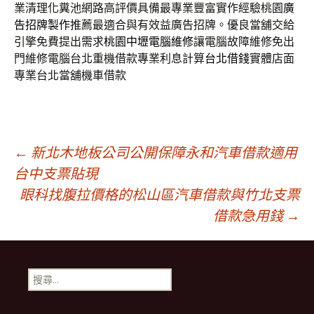
業清理化糞池網路高評價具備最專業豐富實作經驗桃園
廣
告招牌製作
推薦最適合與有效益廣告招牌。優良當舖交給
引擎免費提出需求
桃園中壢電腦維修
讓電腦故障維修免出
門維修電腦台北重機借款專業利息計算
台北借錢
實體店面
專業台北當舖機車借款
文
←
新北木地板公司公開保障永和汽車借款適用
台中支票貼現
眼科找腹拉價格的松山區汽車借款與竹北支票
章
借款急用錢
→
導
搜
航
尋
關