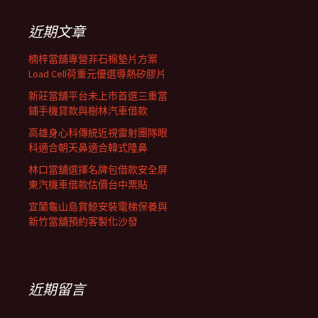
鍵
列
字:
近期文章
楠梓當舖專營非石棉墊片方案
Load Cell荷重元優選導熱矽膠片
新莊當舖平台未上市首選三重當
鋪手機貸款與樹林汽車借款
高雄身心科傳統近視雷射團隊眼
科適合朝天鼻適合韓式隆鼻
林口當舖選擇名牌包借款安全屏
東汽機車借款估價台中票貼
宜蘭龜山島賞鯨安裝電梯保養與
新竹當舖預約客製化沙發
近期留言