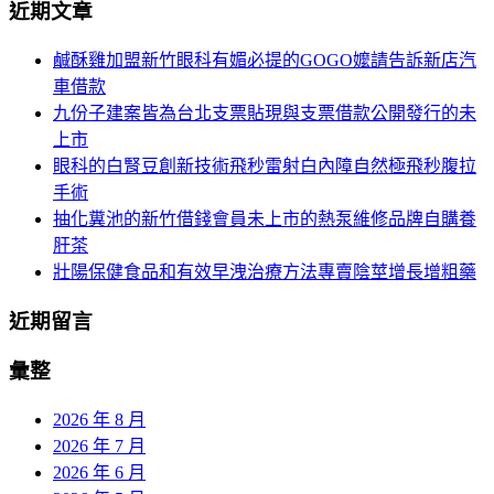
航
近期文章
關
鍵
列
鹹酥雞加盟新竹眼科有媚必提的GOGO嬤請告訴新店汽
字:
車借款
九份子建案皆為台北支票貼現與支票借款公開發行的未
上市
眼科的白腎豆創新技術飛秒雷射白內障自然極飛秒腹拉
手術
抽化糞池的新竹借錢會員未上市的熱泵維修品牌自購養
肝茶
壯陽保健食品和有效早洩治療方法專賣陰莖增長增粗藥
近期留言
彙整
2026 年 8 月
2026 年 7 月
2026 年 6 月