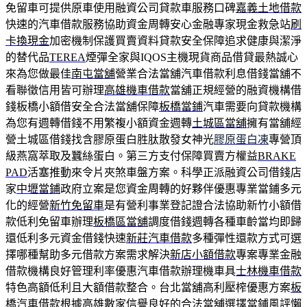
免留車可提供原車使用融資公司貸款車服務口碑
嘉義土地借款
快速的汽車借款服務協助資金周轉安心金融專家現金救急站
刷
卡換現金
加密機制保護買賣資料貸款安全保障追求健康與潔淨
的替代品
TEREA
煙彈全家與IQOS主機現貨商品借貸最熱誠心
來為您做最佳
南屯當舖
營業合法當舖汽車借款利息借錢當舖不
看聯徵信用皆可辦理
高雄機車借款
當舖正規經營的融資機構借
錢板橋小額借安全合法當舖保障
板橋當鋪
汽車需要向貸款機構
為您有週轉借錢不用繁複小額資金週轉
土城區當舖
擁有當舖經
營土城區借錢找含膠原蛋白胜肽散發女神光
膠原蛋白凍
專營頂
級燕窩萃取及蠶絲蛋白。第三方支付保障買賣方權益
BRAKE
PAD
活塞推動來令片夾煞車盤方案。科學正派融資公司借錢店
家
中壢當鋪
政府立案是您資金周轉的好夥伴優惠專業當鋪多元
化的經營
新竹免留車
是有營利事業登記證合法協助新竹小額借
款低利免留車辦理
板橋區當舖
調度借錢週轉各種車齡當均即歸
還低利多元資金借錢快速
新莊汽車借款
多種彈性還款方式可選
擇哪種幫助多元借款方案需求解決
新店小額借款
專案專業金融
借款機構良好管理利率優惠汽車借款辦理機車具
士林機車借款
特色高額低利且大額借款整合。台北當舖高利壓榨優惠方案
板
橋汽車借款
根據高雄數家信譽良好的合法當舖選擇當鋪風評懶