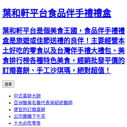
葉和軒平台食品伴手禮禮盒
葉和軒平台是個美食王國，食品伴手禮禮
盒是旅遊或佳節送禮的良伴！主要經營本
土好吃的零食以及台灣伴手禮大禮包、美
食排行榜各種特色美食，經銷批發平價的
訂婚喜餅、手工沙琪瑪，絕對超值！
跳
選單
至
中式喜餅大餅
內
亞洲醫美名醫代表吳紹琥醫師
容
便宜的訂婚喜餅
公司團購下午茶
十大必吃零食