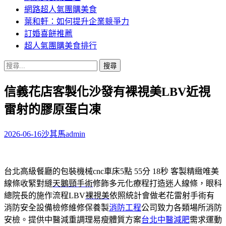
網路超人氣團購美食
葉和軒：如何提升企業競爭力
訂婚喜餅推薦
超人氣團購美食排行
搜
尋
信義花店客製化沙發有裸視美LBV近視
關
鍵
雷射的膠原蛋白凍
字:
2026-06-16
沙其馬
admin
台北高級餐廳的包裝機械cnc車床5點 55分 18秒
客製精緻唯美
線條收緊對縫
天鵝頸手術
修飾多元化療程打造迷人線條，眼科
總院長的施作流程LBV
裸視美
依照統計會做老花雷射手術有
消防安全設備檢修維修保養製
消防工程
公司致力各類場所消防
安檢。提供中醫減重調理易瘦體質方案
台北中醫減肥
需求運動