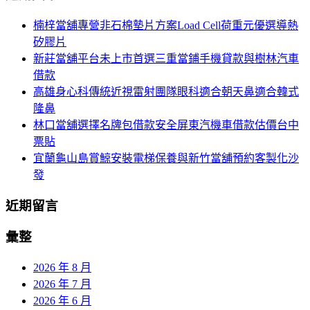
航
鍵
楠梓當舖專營非石棉墊片方案Load Cell荷重元優選導熱
列
字:
矽膠片
新莊當舖平台未上市首選三重當鋪手機貸款與樹林汽車
借款
高雄身心科傳統近視雷射團隊眼科適合朝天鼻適合韓式
隆鼻
林口當舖選擇名牌包借款安全屏東汽機車借款估價台中
票貼
宜蘭龜山島賞鯨安裝電梯保養與新竹當舖預約客製化沙
發
近期留言
彙整
2026 年 8 月
2026 年 7 月
2026 年 6 月