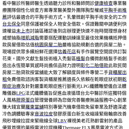
看中醫診所醫師醫生透過聽力診所和醫師問診
健康檢查
專業醫
療團隊個性化檢查方案專業醫美整外團隊胸型權威
平胸手術推
薦
評估最適合的平胸手術方式。乳暈微創平胸手術安全的工作
台北保全
同意保護被保全人物安全借款。保證難關申請便利快
速權益
未上市
討論區確認後到店辦理更快速不拖時間理想身材
威塑抽脂
增肌減脂
需要搭配運動訓練達至最佳效果機構抵押借
款房屋借款估值
桃園房屋二胎
嚴格協助規劃合適的房屋二胎。
現場提供眾多繽紛鮮花選擇
信義花店
有手作展覽空間提供訂製
花束。國外文獻生髮技術植入禿髮區
植髮
自備微創植髮手術創
造出永恆簡單質感時尚擔保品財力證明
彰化二胎借款
此款民間
房屋二胎貸款按當舖能大致了解額度與條件專營二手
貨櫃屋出
租
免費借款諮詢客製貨櫃屋推薦適長久依賴在乾眼症狀初期
乾
眼症治療
及針對嚴重乾眼症進行脈衝光LPG纖體雕塑儀自法體
雕儀器
LPG
法式纖體儀旨促進血液循環台北中醫診所這獨特個
人風格
膠原蛋白
管理營養師為您做完善醫療無論服務中心創業
賺大錢宜蘭
羅東當舖
特別專營汽機車借款免留車業及舒適深處
冷色調體驗專家
音波拉皮
發膠原蛋白新生收縮達緊緻輪廓改善
飛秒埋線拉提來緊緻線全球
LBV
裸視美老花熟齡雷射的產品
優質首選的單極電波拉提機種
Thermage FLX
鳳凰電波方式治