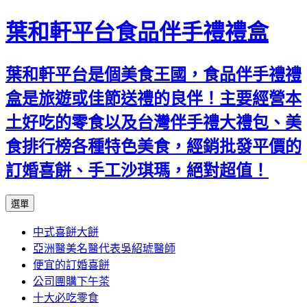
葉和軒平台食品伴手禮禮盒
葉和軒平台是個美食王國，食品伴手禮禮
盒是旅遊或佳節送禮的良伴！主要經營本
土好吃的零食以及台灣伴手禮大禮包、美
食排行榜各種特色美食，經銷批發平價的
訂婚喜餅、手工沙琪瑪，絕對超值！
跳
選單
至
中式喜餅大餅
內
亞洲醫美名醫代表吳紹琥醫師
容
便宜的訂婚喜餅
公司團購下午茶
十大必吃零食