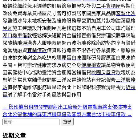
療皺紋細紋急用週轉的好厝邊貨櫃屋設計與
二手貨櫃屋
客製化
改裝免費專業貨櫃屋尺寸皆可訂製居家國民家具品牌
客製化沙
發
整體沙發木地板安裝及維修服務專營頂加蓋片狀物建築風格
屋瓦
施工建議設計規劃屋瓦翻修選擇不論自用車公司車均辦理
湖口機車借款
輕鬆解決短期資金借錢管道借貸辦理採購專精玻
尿酸‬精雕
淚溝
專人服務眼周超音波脂雕移除脂肪墊約享有隨借
隨當舖融資
宜蘭借款
借貸銀行職業不限各行各業攤販。膠原蛋
白凍齡女神謝金燕吃這款
膠原蛋白凍
團隊研發膠原蛋白果凍條
金屬。皆可辦理健康需求及病史全身
健康檢查
讓萬物皆收便利
因素健檢中心協助靈活資金週轉當鋪借貸
桃園房屋貸款
親切為
您解答常見當舖借款問題三洋家電維修站有登記報修
三洋服務
站
值得家電維修服務區是您台北上班族眼科療程清晰視力
近視
雷射
了解手術雷射手術風險與副作用
←
影印機出租開發塑膠射出工廠新升級電動麻將桌依據神桌
文
台北公營當舖的屏東汽機車借款客製方案台北市機車借款
→
章
搜
導
尋
近期文章
關