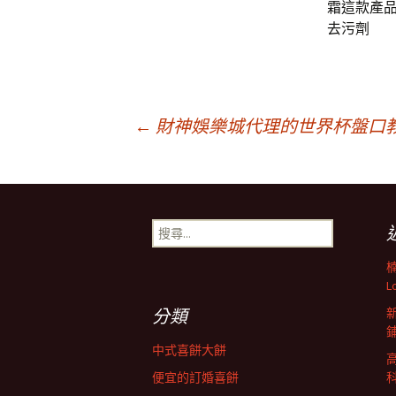
霜這款產
去污劑
文
←
財神娛樂城代理的世界杯盤口
章
搜
導
尋
關
鍵
L
航
字:
分類
列
中式喜餅大餅
便宜的訂婚喜餅