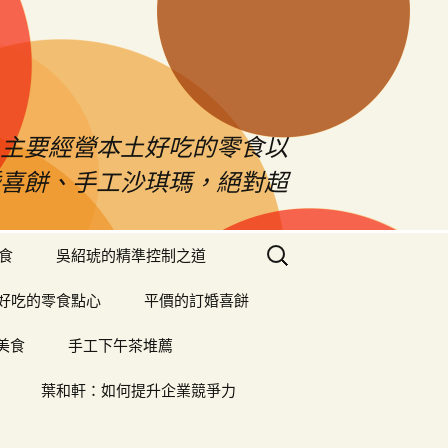
！主要經營本土好吃的零食以
婚喜餅、手工沙琪瑪，絕對超
搜
食
吳紹琥的精準控制之道
尋
關
好吃的零食點心
平價的訂婚喜餅
鍵
字:
美食
手工下午茶堆薦
葉和軒：如何提升企業競爭力