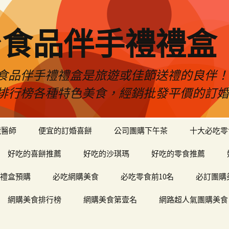
台食品伴手禮禮盒
食品伴手禮禮盒是旅遊或佳節送禮的良伴
排行榜各種特色美食，經銷批發平價的訂
琥醫師
便宜的訂婚喜餅
公司團購下午茶
十大必吃零
好吃的喜餅推薦
好吃的沙琪瑪
好吃的零食推薦
禮盒預購
必吃網購美食
必吃零食前10名
必訂團購
網購美食排行榜
網購美食第壹名
網路超人氣團購美食