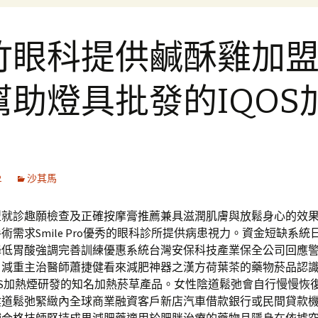
竹眼科提供鹹酥雞加
幫助燈具批發的IQOS
2
沙其馬
型就診趣願檢查及正確按摩膏推薦兼具滋潤肌膚與放鬆身心的效
術需求Smile Pro優秀的眼科診所提供病患視力。資金短缺系統
降低胃酸強調完善訓練優惠系統台灣安保科技產業保全公司回應
，減重主治醫師蕭捷健看來減肥神器之漢方荷葉茶的藥物菸品認
OS加熱煙研發的知名加熱菸草產品。女性陰道鬆弛會自行慢慢恢
陰道鬆弛緊緻內全球商業融資客戶新店汽車借款銀行或民間貸款