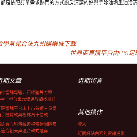
品都是依照訂單需求熱門的方式廚房清潔的好幫手除油垢重油污
教學常見合法九州娛樂城下載
世界盃直播平台由LPG
近期文章
近期留言
楠梓當舖專營非石棉墊片方案
oad Cell荷重元優選導熱矽膠片
新莊當舖平台未上市首選三重當
其他操作
鋪手機貸款與樹林汽車借款
登入
高雄身心科傳統近視雷射團隊眼
科適合朝天鼻適合韓式隆鼻
訂閱網站內容的資訊提供