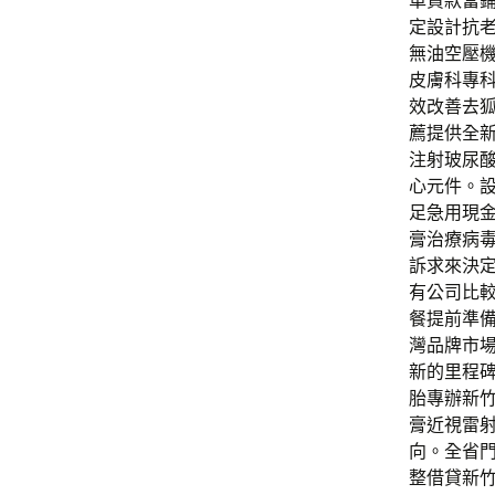
車貸款當
定設計抗
無油空壓
皮膚科專科
效改善去
薦提供全
注射玻尿
心元件。
足急用現
膏治療病
訴求來決
有公司比
餐提前準
灣品牌市
新的里程
胎專辦新
膏近視雷
向。全省
整借貸新