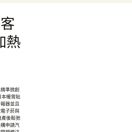
盟客
加熱
果精準微創
日本暖胃貼
警報器並且
識電子菸與
復產後鬆弛
機構申請汽