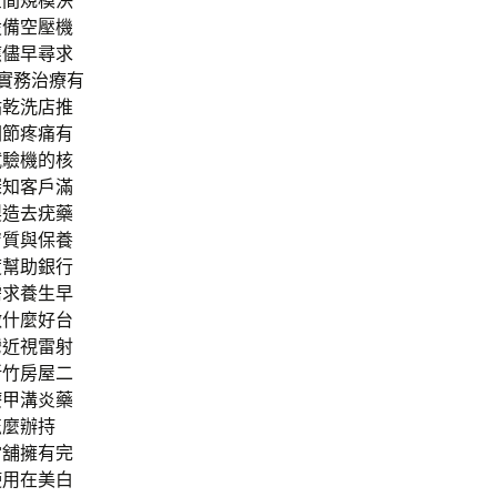
空間規模決
設備空壓機
應儘早尋求
實務治療有
貼乾洗店推
關節疼痛有
試驗機的核
深知客戶滿
製造去疣藥
膚質與保養
度幫助銀行
需求養生早
做什麼好台
灣近視雷射
新竹房屋二
療甲溝炎藥
怎麼辦持
當舖擁有完
使用在美白