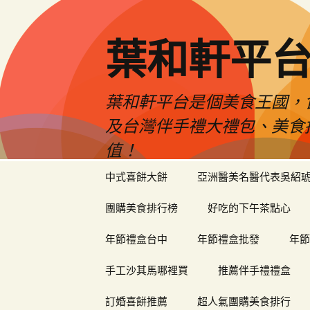
葉和軒平
葉和軒平台是個美食王國，
及台灣伴手禮大禮包、美食
值！
跳
中式喜餅大餅
亞洲醫美名醫代表吳紹
至
內
團購美食排行榜
好吃的下午茶點心
容
年節禮盒台中
年節禮盒批發
年節
手工沙其馬哪裡買
推薦伴手禮禮盒
訂婚喜餅推薦
超人氣團購美食排行