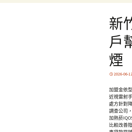
新
戶
煙
2026-06-1
加盟金依
近視雷射手
處方針對
調查公司
加熱菸IQ
比較改善