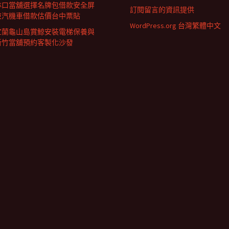
林口當舖選擇名牌包借款安全屏
訂閱留言的資訊提供
東汽機車借款估價台中票貼
WordPress.org 台灣繁體中文
宜蘭龜山島賞鯨安裝電梯保養與
新竹當舖預約客製化沙發