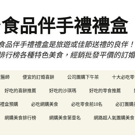
台食品伴手禮禮盒
食品伴手禮禮盒是旅遊或佳節送禮的良伴
排行榜各種特色美食，經銷批發平價的訂
琥醫師
便宜的訂婚喜餅
公司團購下午茶
十大必吃零
好吃的喜餅推薦
好吃的沙琪瑪
好吃的零食推薦
禮盒預購
必吃網購美食
必吃零食前10名
必訂團購
網購美食排行榜
網購美食第壹名
網路超人氣團購美食