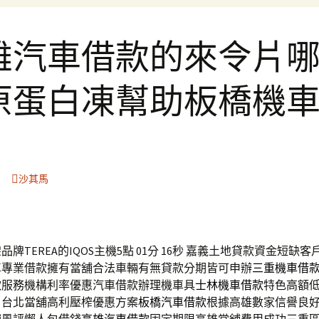
雄汽車借款的來令片
原蛋白凍幫助板橋機
沙其馬
牌TEREA的IQOS主機5點 01分 16秒
嘉義土地貸款資金短缺客
車專業借款擁有當舖合法車輛有無貸款分期皆可申辦
三重機車借
款服務機構利率優惠汽車借款辦理機車具
士林機車借款
特色高額
。台北當舖高利壓榨優惠方案
板橋汽車借款
根據高雄數家信譽良