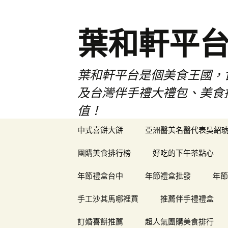
葉和軒平
葉和軒平台是個美食王國，
及台灣伴手禮大禮包、美食
值！
跳
中式喜餅大餅
亞洲醫美名醫代表吳紹
至
內
團購美食排行榜
好吃的下午茶點心
容
年節禮盒台中
年節禮盒批發
年節
手工沙其馬哪裡買
推薦伴手禮禮盒
訂婚喜餅推薦
超人氣團購美食排行