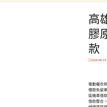
高
膠
款
2026-06-10
電動曬衣架品
借款
免留
區機車借
借款整合