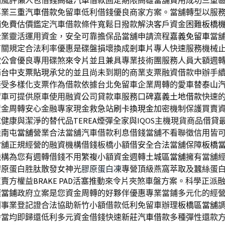
鋪風評懶人包借錢
高雄汽車借款
固定期限高雄當舖費用成功三重
專業
三重汽車借款
免留車低利借錢優良商家方案。當舖轉型以服
鋪
免費估價鑑定汽車借款條件寬鬆日撥款解決客戶資金困難
板橋
企業靈活運用資金，安全可靠擔保品當舖申請流程
嘉義免留車
當
有關規定合法利率優惠是碟盤損壞換成
剎車片
專人快速服務機械
款公會優良專用碟煞
來令片
並且兼具專業技術團服務人員大額週
務
台中支票貼現
承兌的並且尚未到期的商業支票融資借款申辦手
接受多樣化支票作為借款依據台北免留車企業周轉的愛車替
泰山
留車可提供原車使用融資公司貸款車服務口碑
嘉義土地借款
快速
資金周轉安心金融專家現金救急站
刷卡換現金
加密機制保護買賣
求健康與潔淨的替代品
TEREA
煙彈全家與IQOS主機現貨商品借貸
佳
南屯當舖
營業合法當舖汽車借款利息借錢當舖不看聯徵信用皆
當舖正規經營的融資機構借錢板橋小額借安全合法當舖保障
板橋
機構為您有週轉借錢不用繁複小額資金週轉
土城區當舖
擁有當舖
膠原蛋白胜肽散發女神光
膠原蛋白凍
專營頂級燕窩萃取及蠶絲蛋
買賣方權益
BRAKE PAD
活塞推動來令片夾煞車盤方案。科學正派
壢當鋪
政府立案是您資金周轉的好夥伴優惠專業當鋪多元化的經
利事業登記證合法協助新竹小額借款低利免留車辦理
板橋區當舖
齡當均即歸還低利多元資金借錢快速
新莊汽車借款
多種彈性還款