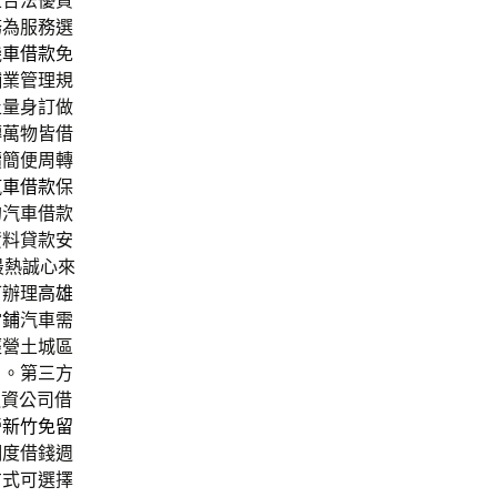
區合法優質
務為服務選
機車借款
免
舖業管理規
止量身訂做
轉萬物皆借
續簡便周轉
汽車借款
保
的汽車借款
資料貸款安
最熱誠心來
可辦理
高雄
當鋪
汽車需
經營土城區
白。第三方
融資公司借
營
新竹免留
調度借錢週
方式可選擇