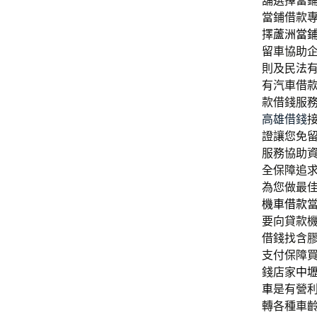
舖選擇當
當鋪借款
擇
蘆洲當
留車協助
則及民法
有汽車借
款借錢服
高雄借錢
證讓您免
服務協助
全保障追
為您做最
機車借款
要向貸款
借錢找含
支付保障
錢店家
中
車
是有營
轉各種車