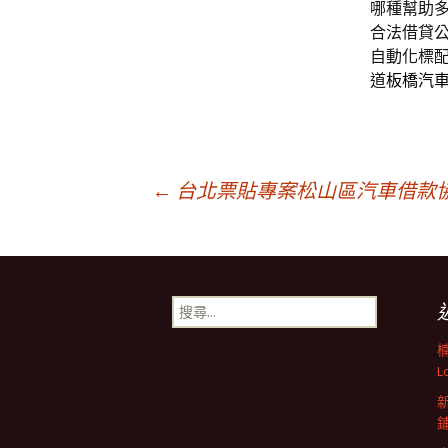
哪種幫助
合法借貸
自動化標
道
板橋汽
文
←
台北票貼專案松山區汽車借款
章
搜
導
尋
關
鍵
L
航
字: