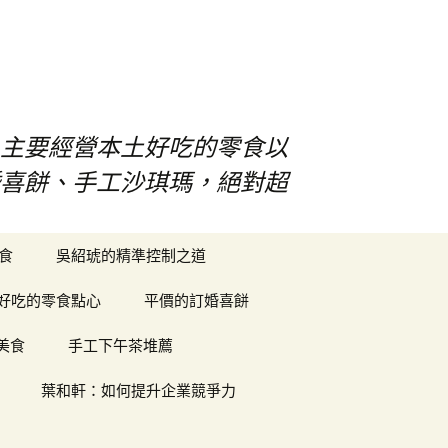
！主要經營本土好吃的零食以
婚喜餅、手工沙琪瑪，絕對超
搜
食
吳紹琥的精準控制之道
尋
關
好吃的零食點心
平價的訂婚喜餅
鍵
字:
美食
手工下午茶堆薦
葉和軒：如何提升企業競爭力