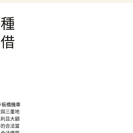
哪種
車借
戶
板橋機車
款
與三重地
低利且大額
好的合法當