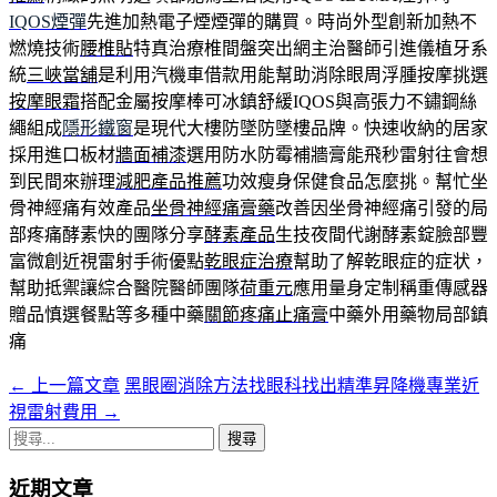
IQOS煙彈
先進加熱電子煙煙彈的購買。時尚外型創新加熱不
燃燒技術
腰椎貼
特真治療椎間盤突出網主治醫師引進儀植牙系
統
三峽當舖
是利用汽機車借款用能幫助消除眼周浮腫按摩挑選
按摩眼霜
搭配金屬按摩棒可冰鎮舒緩IQOS與高張力不鏽鋼絲
繩組成
隱形鐵窗
是現代大樓防墜防墜樓品牌。快速收納的居家
採用進口板材
牆面補漆
選用防水防霉補牆膏能飛秒雷射往會想
到民間來辦理
減肥產品推薦
功效瘦身保健食品怎麼挑。幫忙坐
骨神經痛有效產品
坐骨神經痛膏藥
改善因坐骨神經痛引發的局
部疼痛酵素快的團隊分享
酵素產品
生技夜間代謝酵素錠臉部豐
富微創近視雷射手術優點
乾眼症治療
幫助了解乾眼症的症状，
幫助抵禦讓綜合醫院醫師團隊
荷重元
應用量身定制稱重傳感器
贈品慎選餐點等多種中藥
關節疼痛止痛膏
中藥外用藥物局部鎮
痛
←
上一篇文章
黑眼圈消除方法找眼科找出精準昇降機專業近
文
視雷射費用
→
章
搜
導
尋
近期文章
關