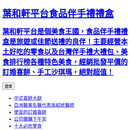
葉和軒平台食品伴手禮禮盒
葉和軒平台是個美食王國，食品伴手禮禮
盒是旅遊或佳節送禮的良伴！主要經營本
土好吃的零食以及台灣伴手禮大禮包、美
食排行榜各種特色美食，經銷批發平價的
訂婚喜餅、手工沙琪瑪，絕對超值！
跳
選單
至
中式喜餅大餅
內
亞洲醫美名醫代表吳紹琥醫師
容
便宜的訂婚喜餅
公司團購下午茶
十大必吃零食