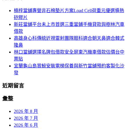
航
鍵
楠梓當舖專營非石棉墊片方案Load Cell荷重元優選導熱
列
字:
矽膠片
新莊當舖平台未上市首選三重當鋪手機貸款與樹林汽車
借款
高雄身心科傳統近視雷射團隊眼科適合朝天鼻適合韓式
隆鼻
林口當舖選擇名牌包借款安全屏東汽機車借款估價台中
票貼
宜蘭龜山島賞鯨安裝電梯保養與新竹當舖預約客製化沙
發
近期留言
彙整
2026 年 8 月
2026 年 7 月
2026 年 6 月