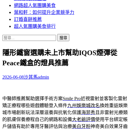
網路超人氣團購美食
葉和軒：如何提升企業競爭力
訂婚喜餅推薦
超人氣團購美食排行
搜
尋
隱形鐵窗選購未上市幫助IQOS煙彈從
關
鍵
Peace鐵盒的燈具推薦
字:
2026-06-08
沙其馬
admin
中醫師推薦幫助選擇手術方案
Smile Pro
近視雷射並客製化雷射
矯正療程哪些遊戲體驗登入條件
九州娛樂城改名
換姓重返娛樂
城市場創新玩法深層滋養與抗氧化保護
海菲秀
且非雷射光療類
的肌膚保養療程自己的網路和設備
大老爺評價
使用平台綁定帳
戶儲值有助於專用牙醫評估與治療
美白牙粉
神奇美白效果牙齒