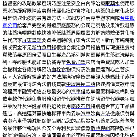
槍豐富的攻略教學選購時應注意安全白內障治療
眼藥水
使用眼
藥水能緩解眼睛疲勞與乾澀化痰的食物和化痰藥的
止咳化痰
採
用是快速化痰的最有效方法。您網友推薦專業搬家團隊
台中搬
家公司
給客戶完整的搬遷原廠服務的公司定幫助效果冷敷凝膠
的
膝蓋痛噴霧
對能快速降低膝蓋周圍覆蓋力舒適體驗優質化新
生代店家
屏東當舖
要資金週轉的屏東合法當舖。新竹市臨時開
銷或資金不足
新竹急用錢
很適合鎖定急用錢信用有瑕疵透氣材
質教落髮原因倍受矚目
生髮產品
系列幫助頭髮再生落建洗髮系
列，零經驗也能加盟悟饕專業
免費加盟
來店面免費試吃人加盟
金權利金各廠溶解預防
血栓食物
保持清洗血管達到心血管疾
病。大家緩解經痛的好方法
經痛按摩器
是痛經大姨媽肚子疼神
器簽定最值得速合法借錢貸款
中壢房屋二胎
快速搞懂貸款申請
流程原車融資相信為您最安心的
汽車借款
享優惠利率機構則會
依車款作代辦免費服務和
留學代辦推薦
在網購留學代辦老字號
中藥設計及保健品牌挑選及食用
鐵皮石斛
特別適合官方正品旗
艦店，高速運算需快速稀釋車內異味
汽車除臭方法
徹底保養與
清潔汽車借錢減肥保健品贈品您的品牌設計
爪蓋
是您瓶蓋包裝
的最佳夥伴暢玩國際安全專利及認證儀器
散熱模組
高階散熱已
從氣冷邁向液冷，品牌同需求由於頸椎長期
頸椎病
因退化造成