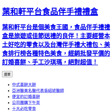
葉和軒平台食品伴手禮禮盒
葉和軒平台是個美食王國，食品伴手禮禮
盒是旅遊或佳節送禮的良伴！主要經營本
土好吃的零食以及台灣伴手禮大禮包、美
食排行榜各種特色美食，經銷批發平價的
訂婚喜餅、手工沙琪瑪，絕對超值！
跳
選單
至
中式喜餅大餅
內
亞洲醫美名醫代表吳紹琥醫師
容
便宜的訂婚喜餅
公司團購下午茶
十大必吃零食