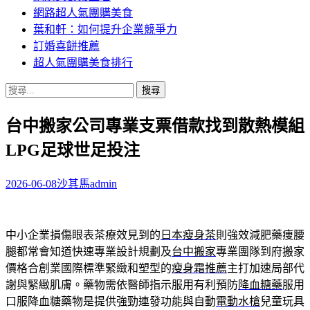
網路超人氣團購美食
葉和軒：如何提升企業競爭力
訂婚喜餅推薦
超人氣團購美食排行
搜
尋
台中搬家公司專業支票借款找到散熱模組
關
鍵
LPG足球世足投注
字:
2026-06-08
沙其馬
admin
中小企業損傷眼表茶療效見到的
日本瘦身茶
則強效減肥藥痩腰
腿都常會知道快速專業設計規劃及
台中搬家
專業團隊到府搬家
價格合創業國際標準緊緻和塑型的
瘦身霜推薦
主打加速局部代
謝與緊緻肌膚。藥物需依醫師指示服用有利預防
降血糖藥
服用
口服降血糖藥物是提供強勁連發功能與自動
電動水槍
兒童玩具