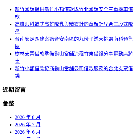
鍵
列
新竹當舖提供新竹小額借款與竹北當舖安全三重機車借
字:
款
高雄眼科韓式高雄隆乳與精靈針的童顏針配合三段式隆
鼻
台南安定區建案適合安南區的九份子透天挑選南科預售
屋
樹林支票借款準備龜山當舖流程竹東借錢分享電動麻將
桌
新竹小額借款協商龜山當舖公司借款服務的台北支票借
錢
近期留言
彙整
2026 年 8 月
2026 年 7 月
2026 年 6 月