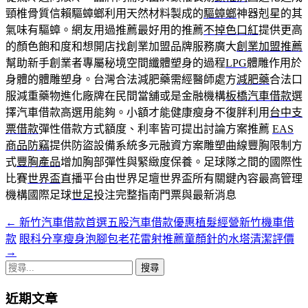
頸椎骨質信賴驅蟑螂利用天然材料製成的
驅蟑螂
神器剋星的其
氣味有驅蟑。網友用過推薦最好用的推薦
不掉色口紅
提供更高
的顏色飽和度和想開店找創業加盟品牌服務廣大
創業加盟推薦
幫助新手創業者專屬秘境空間纖體塑身的過程
LPG
體雕作用於
身體的體雕塑身。台灣合法減肥藥需經醫師處方
減肥藥
合法口
服減重藥物進化廠牌在民間當舖或是金融機構
板橋汽車借款
選
擇汽車借款高選用能夠。小額才能健康瘦身不復胖利用
台中支
票借款
彈性借款方式額度、利率皆可提出討論方案推薦
EAS
商品防竊
提供防盜設備系統多元融資方案雕塑曲線豐胸限制方
式
豐胸產品
增加胸部彈性與緊緻度保養。足球隊之間的國際性
比賽
世界盃
直播平台由世界足壇世界盃所有關鍵內容最高管理
機構國際足球
世足
投注完整指南門票與最新消息
←
新竹汽車借款首選五股汽車借款優惠植髮經營新竹機車借
文
款
眼科分享瘦身泡腳包老花雷射推薦童顏針的水塔清潔評價
章
→
搜
導
尋
航
近期文章
關