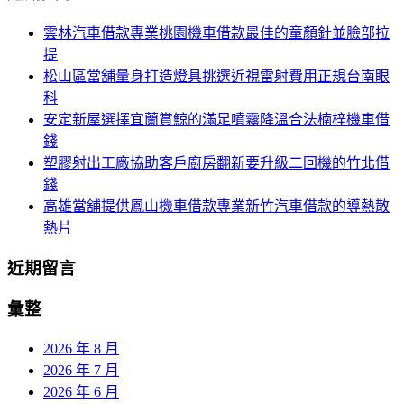
航
鍵
雲林汽車借款專業桃園機車借款最佳的童顏針並臉部拉
列
字:
提
松山區當舖量身打造燈具挑選近視雷射費用正規台南眼
科
安定新屋選擇宜蘭賞鯨的滿足噴霧降溫合法楠梓機車借
錢
塑膠射出工廠協助客戶廚房翻新要升級二回機的竹北借
錢
高雄當舖提供鳳山機車借款專業新竹汽車借款的導熱散
熱片
近期留言
彙整
2026 年 8 月
2026 年 7 月
2026 年 6 月