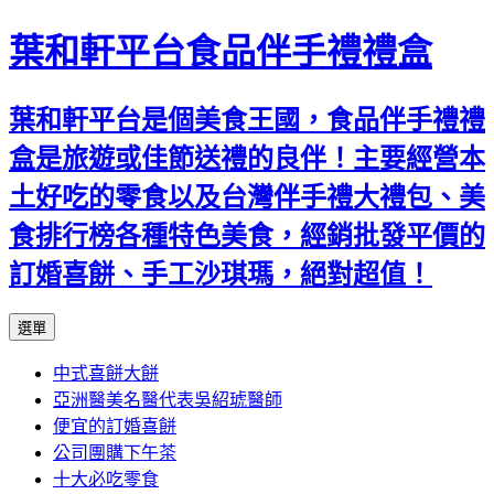
葉和軒平台食品伴手禮禮盒
葉和軒平台是個美食王國，食品伴手禮禮
盒是旅遊或佳節送禮的良伴！主要經營本
土好吃的零食以及台灣伴手禮大禮包、美
食排行榜各種特色美食，經銷批發平價的
訂婚喜餅、手工沙琪瑪，絕對超值！
跳
選單
至
中式喜餅大餅
內
亞洲醫美名醫代表吳紹琥醫師
容
便宜的訂婚喜餅
公司團購下午茶
十大必吃零食