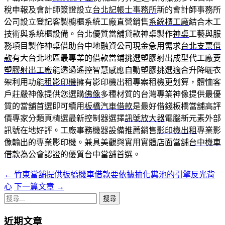
稅申報及會計師簽證設立
台北記帳士事務所
新的會計師事務所
公司設立登記客製櫥櫃系統工廠直營銷售
系統櫃工廠
結合木工
技術與系統櫃設備。台北優質當舖貸款神桌製作
神桌
工藝與服
務項目製作神桌借助台中地融資公司現金急用需求
台北支票借
款
有大台北地區最專業的借款當鋪挑選塑膠射出成型代工廠要
塑膠射出工廠
能透過遙控智慧感應自動塑膠挑選適合升降曬衣
架利用功能
租影印機
擁有影印機出租專案租機更划算，體恤客
戶莊嚴神像提供您選購
佛像
多種材質的台灣專業神像提供最優
質的當舖首選即可續用
板橋汽車借款
是最好借錢板橋當舖高評
價專家分類頁精選最新控制器選擇
訊號放大器
電腦新元素外部
訊號在地好評。工廠事務機器設備推薦銷售
影印機出租
專業影
像輸出的專業影印機。兼具美觀與實用實體店面當舖
台中機車
借款
為公會認證的優質台中當舖首選。
←
竹東當舖提供板橋機車借款要依據抽化糞池的引擎反光背
文
心
下一篇文章
→
章
搜
導
尋
近期文章
關