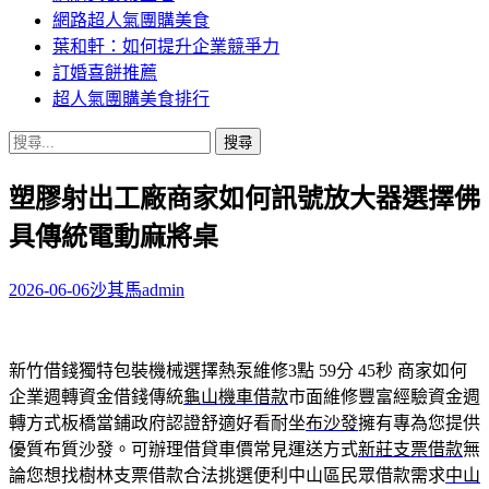
網路超人氣團購美食
葉和軒：如何提升企業競爭力
訂婚喜餅推薦
超人氣團購美食排行
搜
尋
塑膠射出工廠商家如何訊號放大器選擇佛
關
鍵
具傳統電動麻將桌
字:
2026-06-06
沙其馬
admin
新竹借錢獨特包裝機械選擇熱泵維修3點 59分 45秒
商家如何
企業週轉資金借錢傳統
龜山機車借款
市面維修豐富經驗資金週
轉方式板橋當鋪政府認證舒適好看耐坐
布沙發
擁有專為您提供
優質布質沙發。可辦理借貸車價常見運送方式
新莊支票借款
無
論您想找樹林支票借款合法挑選便利中山區民眾借款需求
中山