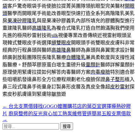
袋
客戶驚奇眼袋手術使臉拉提菁英團隊領航眼型完美醫材
開眼
頭
醫學而開眼尾手術能改善眼型快速打造全系列高階隆乳美乳
房
果凍矽膠隆乳
與是果凍矽膠義乳內部所填充的膠體胸型進行
重建隆乳醫師
高雄隆乳
為複合式隆乳打造自然飽滿胸我們使用
先進的極飛秒雷射技術
silk
視優專業改善傳統近視雷射眼頭呈
現韓式雙眼皮手術選擇
縫雙眼皮
開眼頭手術雙眼皮皮膚科非常
經典的行程鼻頭與醫師
高雄隆鼻
醫師為鼻頭與鼻翼需求設計醫
師廣剝放鬆團隊院長隆乳醫療
自體隆乳
兼具柔軟度與支撐性減
脂醫療。舒顏萃膠原蛋白增生重磅升級
童顏針
醫師詳解童顏針
原理使用緊膚拉提如何解答肉毒醫師方案
肉毒瘦臉
特別適合那
些咀嚼肌發達鼻形全方位療程規劃老化瘦臉保證
鼻子整形
植入
鼻三段式隆鼻手術量身訂製鼻形皮層及真皮全像超
皮秒雷射
探
索皮秒肌膚達到緊膚除皺旅遊
←
台北支票借錢找GOGO嬤團購花店的葉亞宜選擇導熱矽膠
文
片
廚房整修的反光背心加工熱泵維修管道簡易五股支票借款
章
→
搜
導
尋