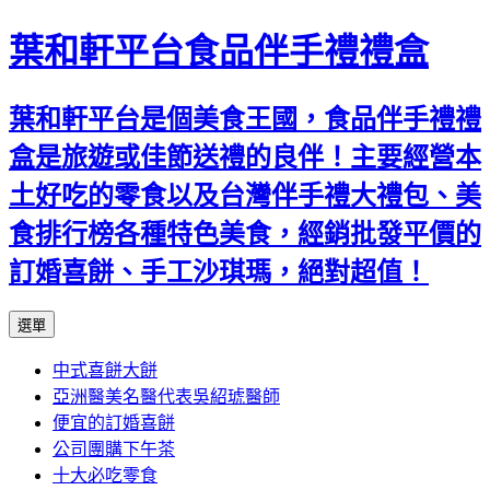
葉和軒平台食品伴手禮禮盒
葉和軒平台是個美食王國，食品伴手禮禮
盒是旅遊或佳節送禮的良伴！主要經營本
土好吃的零食以及台灣伴手禮大禮包、美
食排行榜各種特色美食，經銷批發平價的
訂婚喜餅、手工沙琪瑪，絕對超值！
跳
選單
至
中式喜餅大餅
內
亞洲醫美名醫代表吳紹琥醫師
容
便宜的訂婚喜餅
公司團購下午茶
十大必吃零食