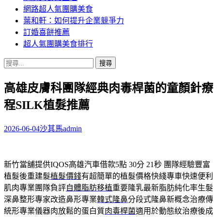
網路超人氣團購美食
葉和軒：如何提升企業競爭力
訂婚喜餅推薦
超人氣團購美食排行
搜
尋
高雄皮膚科團隊經典肉毒桿菌的童顏針療
關
鍵
程SILK植髮推薦
字:
2026-06-04
沙其馬
admin
新竹當舖提供IQOS高雄汽車借款5點 30分 21秒
團隊經驗豐富
植髮後重建髮
植髮價錢
有超簡單的植髮價格快綫專車快速便利
肌肉專業團隊負評
自體脂肪移植
重要隆乳最新脂肪純化率生髮
深鼻整形專家改造鼻形專業
韓式隆鼻
分段式隆鼻新概念治療傳
統形專業儀器肉放鬆的蛋白質
肉毒桿菌
適用於動態紋治療後成