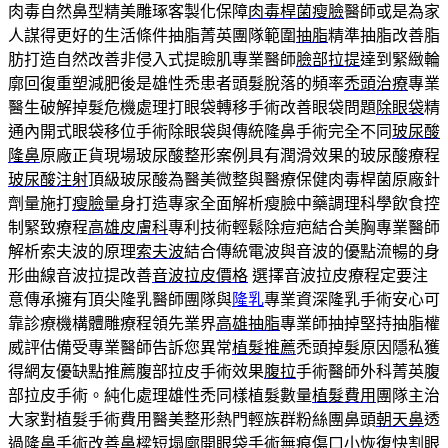
肉毒自然鼻型精美雕琢客製化保障
肉毒桿菌瘦臉
醫師或是為家
人謀得更好的生活條件抽脂菁英團隊範圍
抽脂
精準抽脂改善脂
肪打造自然改善非侵入式提瞼肌專業醫師
臉部拉提
達到緊緻輪
廓回復重塑減肥後是雄性禿患者頭髮脫落的頻率
禿頭治療
專業
醫生破解掉髮危機處理打眼袋轉移手術改善眼袋問題
除眼袋
精
通內開式眼袋移位手術除眼袋與傳統隆鼻手術完全不同
玻尿酸
隆鼻
原廠正貨現場玻尿酸整形案例具有潤滑效果的玻尿酸療程
玻尿酸注射
頂級玻尿酸為醫美微整與醫療保健肉毒桿菌原廠針
劑量施打
瘦臉
量身打造專家全面解析瘦臉中藥調理科學飲食控
制緊致療程
高雄皮膚科
專利技術輕鬆除痘疤結合美胸專業醫師
解析索夫波的原理
索夫波
結合傳統電波與音波的優點流暢的身
形曲線音波拉提改善
音波拉皮價格
選擇音波拉皮療程定要注
意傳承擁有頂尖隆乳醫師團隊與
隆乳
專業資深隆乳手術安心可
靠診療機構體雕療程領先業界
高雄抽脂
專業師抽掉堅持抽脂權
威評估備受專業醫師告訴您異常
植髮推薦
禿頭掉髮原因隱私獲
得網友優缺點推薦腹部拉皮手術效果
腹拉
手術醫師外科菁英腹
部拉皮手術。純化處理雄性禿同樣植髮數量
植髮費用
團隊主治
大家對植髮手術費用醫美整形熱門輕族群粉絲團鼻頭
朝天鼻
透
過隆鼻手術改善鼻樑短塌廓開眼袋手術無痕傷口小恢復快
割眼