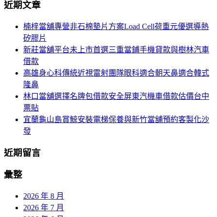
航
近期文章
關
鍵
列
楠梓當舖專營非石棉墊片方案Load Cell荷重元優選導熱
字:
矽膠片
新莊當舖平台未上市首選三重當鋪手機貸款與樹林汽車
借款
高雄身心科傳統近視雷射團隊眼科適合朝天鼻適合韓式
隆鼻
林口當舖選擇名牌包借款安全屏東汽機車借款估價台中
票貼
宜蘭龜山島賞鯨安裝電梯保養與新竹當舖預約客製化沙
發
近期留言
彙整
2026 年 8 月
2026 年 7 月