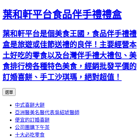
葉和軒平台食品伴手禮禮盒
葉和軒平台是個美食王國，食品伴手禮禮
盒是旅遊或佳節送禮的良伴！主要經營本
土好吃的零食以及台灣伴手禮大禮包、美
食排行榜各種特色美食，經銷批發平價的
訂婚喜餅、手工沙琪瑪，絕對超值！
跳
選單
至
中式喜餅大餅
內
亞洲醫美名醫代表吳紹琥醫師
容
便宜的訂婚喜餅
公司團購下午茶
十大必吃零食