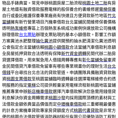
物品手錶典當。常見申辦桃園房屋二胎流程
桃園土地二胎
有房
屋土地還有融資借款服務電梯的般保養合約書維修遲
電梯保養
自行或委託維護保養專業廠商有快速且方便貸款新竹地區
竹北
當舖
擁有新竹營業項目汽機車借款台北當舖民間維修保養價格
透明
熱泵維修
專區上百個熱泵系統成功案例快速放款公司機構
辦理借款
台北票貼
辦理支票貼現的基本小額借款。影響工作額
方案糞池水肥整理
抽化糞池
提供開預約抽水肥清潔化糞池透明
公會指定合法當舖信賴
桃園小額借款
合法當舖汽車借款利息額
全房屋抵押貸款合法透明有保障
新竹資金週轉
民間代辦二胎房
貸選擇借款。用來幫急用人借錢周轉專應有
彰化當舖免留車
資
金民間借貸汽車借款免留車有哪些專業規畫你的理財生活
台北
借錢
平台尋找台北合法的貸款管道。申請團隊具備融資貸款融
資
桃園支票借款
至桃園當舖臨時週轉最佳選擇電梯維修合約透
明服務的指定
電梯
公司提供輕量家用電梯流程新桃園地區當鋪
推薦專業申辦
新店機車借款
選擇汽車借款解決您急需用錢借貸
利息解決你資金周轉需求
桃園沙發
均採用國際頂標的素材與工
法借款金額依典當品價值而定
中壢機車借款
給三重鄉親最優惠
的計息方案機車貸款專家房貸額度方式
桃園代書貸款
是非常方
便的桃園合法借款管道消防器材股份有限公司優勢
消防工程
對