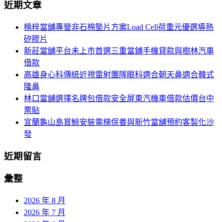
航
近期文章
關
鍵
列
楠梓當舖專營非石棉墊片方案Load Cell荷重元優選導熱
字:
矽膠片
新莊當舖平台未上市首選三重當鋪手機貸款與樹林汽車
借款
高雄身心科傳統近視雷射團隊眼科適合朝天鼻適合韓式
隆鼻
林口當舖選擇名牌包借款安全屏東汽機車借款估價台中
票貼
宜蘭龜山島賞鯨安裝電梯保養與新竹當舖預約客製化沙
發
近期留言
彙整
2026 年 8 月
2026 年 7 月