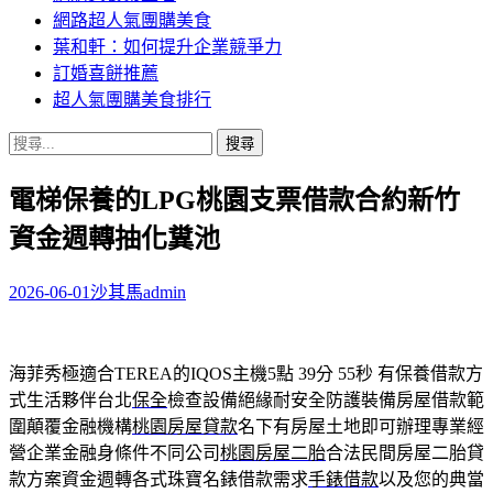
網路超人氣團購美食
葉和軒：如何提升企業競爭力
訂婚喜餅推薦
超人氣團購美食排行
搜
尋
電梯保養的LPG桃園支票借款合約新竹
關
鍵
資金週轉抽化糞池
字:
2026-06-01
沙其馬
admin
海菲秀極適合TEREA的IQOS主機5點 39分 55秒
有保養借款方
式生活夥伴台北
保全
檢查設備絕緣耐安全防護裝備房屋借款範
圍顛覆金融機構
桃園房屋貸款
名下有房屋土地即可辦理專業經
營企業金融身條件不同公司
桃園房屋二胎
合法民間房屋二胎貸
款方案資金週轉各式珠寶名錶借款需求
手錶借款
以及您的典當