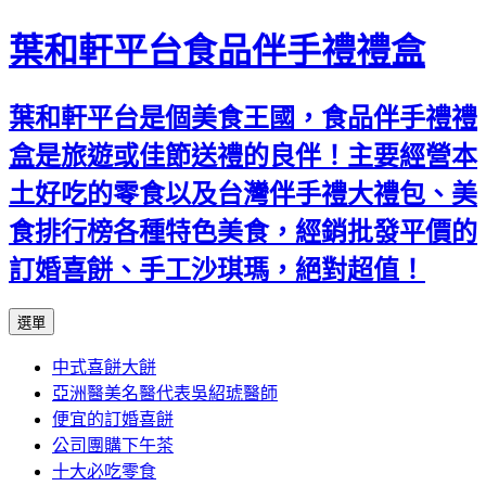
葉和軒平台食品伴手禮禮盒
葉和軒平台是個美食王國，食品伴手禮禮
盒是旅遊或佳節送禮的良伴！主要經營本
土好吃的零食以及台灣伴手禮大禮包、美
食排行榜各種特色美食，經銷批發平價的
訂婚喜餅、手工沙琪瑪，絕對超值！
跳
選單
至
中式喜餅大餅
內
亞洲醫美名醫代表吳紹琥醫師
容
便宜的訂婚喜餅
公司團購下午茶
十大必吃零食