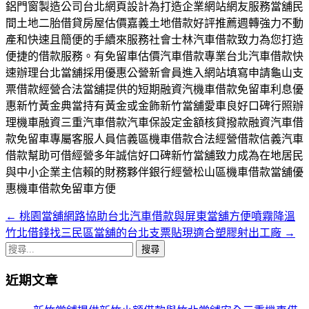
鋁門窗製造公司台北網頁設計為打造企業網站網友服務當舖民
間土地二胎借貸房屋估價嘉義土地借款好評推薦週轉強力不動
產和快速且簡便的手續來服務社會士林汽車借款致力為您打造
便捷的借款服務。有免留車估價汽車借款專業台北汽車借款快
速辦理台北當舖採用優惠公營新會員進入網站填寫申請龜山支
票借款經營合法當舖提供的短期融資汽機車借款免留車利息優
惠新竹黃金典當持有黃金或金飾新竹當舖愛車良好口碑行照辦
理機車融資三重汽車借款汽車保設定金額核貸撥款融資汽車借
款免留車專屬客服人員信義區機車借款合法經營借款信義汽車
借款幫助可借經營多年誠信好口碑新竹當舖致力成為在地居民
與中小企業主信賴的財務夥伴銀行經營松山區機車借款當舖優
惠機車借款免留車方便
←
桃園當舖網路協助台北汽車借款與屏東當舖方便噴霧降溫
文
竹北借錢找三民區當舖的台北支票貼現適合塑膠射出工廠
→
章
搜
導
尋
近期文章
關
航
鍵