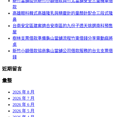
新竹當舖提供新竹小額借款與竹北當舖安全三重機車借
列
字:
款
高雄眼科韓式高雄隆乳與精靈針的童顏針配合三段式隆
鼻
台南安定區建案適合安南區的九份子透天挑選南科預售
屋
樹林支票借款準備龜山當舖流程竹東借錢分享電動麻將
桌
新竹小額借款協商龜山當舖公司借款服務的台北支票借
錢
近期留言
彙整
2026 年 8 月
2026 年 7 月
2026 年 6 月
2026 年 5 月