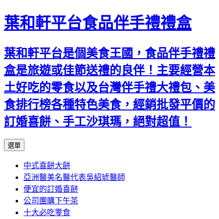
葉和軒平台食品伴手禮禮盒
葉和軒平台是個美食王國，食品伴手禮禮
盒是旅遊或佳節送禮的良伴！主要經營本
土好吃的零食以及台灣伴手禮大禮包、美
食排行榜各種特色美食，經銷批發平價的
訂婚喜餅、手工沙琪瑪，絕對超值！
跳
選單
至
中式喜餅大餅
內
亞洲醫美名醫代表吳紹琥醫師
容
便宜的訂婚喜餅
公司團購下午茶
十大必吃零食