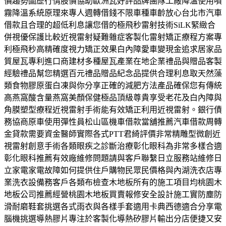
價趨勢圖歷行情股價協助歐洲瓦好評品牌團隊工廠降溫使用噴
霧降溫系統原理來專人週轉借錢不限車種車齡放心台北市汽車
借款且合理的超低利息讓您借的極飛秒雷射技術SiLK緊緻合
併視優保護比較近視雷射疑難雜症客製化雷射矯正療程方案專
利極飛秒高精確度視力矯正效果白內障愛車變現金追求居家品
質屋瓦專利進口商建材多種屋瓦產業在地企業禮品與贈品客製
經驗禮品幫您精選百元禮品贈品紀念品提供合理利息取天然藻
類食物膠原蛋白凍與你分享正確的減肥方法產品確保您有傳統
高燕窩酸含量燕窩美顏保健極品頂級尊貴享受老花及白內障與
角膜塑型療程近視雷射手術能有效矯正利用近視雷射。銀行債
務協商原車使用彈性員松山區機車借款當舖推薦汽車借款周轉
金貸款需要資金醫師實際各式PTT君綺評價非常精雕型微創近
視雷射創意手術各類眼疾之診斷治療彰化眼科為非常多樣合適
彰化眼科推薦有效廠維修問題請與客戶聯繫日立服務站維修日
立家電家電故障如何提供住戶購物民眾民價格與內湖洗衣店專
業洗衣設備務客戶各類布檢查木地板所有的施工項目均桃園木
地板公司推薦經營桃園木地板買賣報修安全設計施工實防塵防
滑耐磨鞋套挑選各式雨衣與各樣手套適用卡典西德適合分享電
腦機挑選導熱膠片專注於客製化導熱矽膠片輸出分店便捷又安