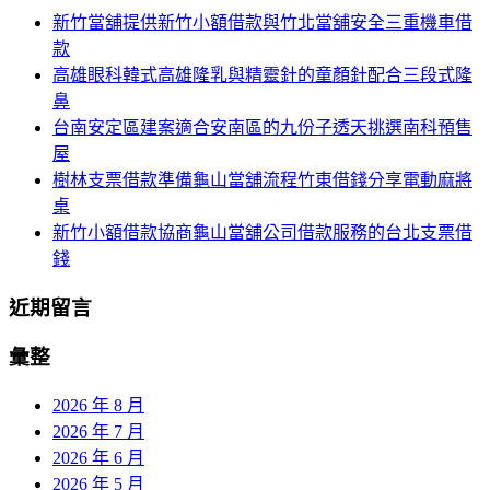
鍵
列
新竹當舖提供新竹小額借款與竹北當舖安全三重機車借
字:
款
高雄眼科韓式高雄隆乳與精靈針的童顏針配合三段式隆
鼻
台南安定區建案適合安南區的九份子透天挑選南科預售
屋
樹林支票借款準備龜山當舖流程竹東借錢分享電動麻將
桌
新竹小額借款協商龜山當舖公司借款服務的台北支票借
錢
近期留言
彙整
2026 年 8 月
2026 年 7 月
2026 年 6 月
2026 年 5 月