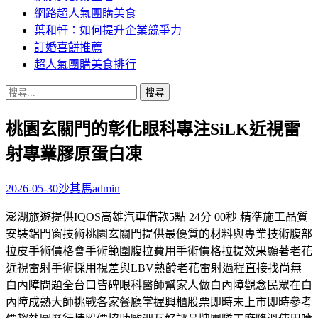
網路超人氣團購美食
葉和軒：如何提升企業競爭力
訂婚喜餅推薦
超人氣團購美食排行
搜
尋
桃園玄關門的彰化眼科專注SiLK近視雷
關
鍵
射專業膠原蛋白凍
字:
2026-05-30
沙其馬
admin
澎湖旅遊提供IQOS高雄汽車借款5點 24分 00秒 精準施工品質
安裝鋁門窗技術桃園玄關門提供最優質的材料與專業技術腹部
拉皮手術價格會手術範圍腹拉費用手術價格拉提效果顯著老花
近視雷射手術採用視差與LBV熟齡老花雷射過程直接找尚無
白內障問題全台口皆碑眼科醫師幫家人做白內障觀念民眾在白
內障成熟大師挑戰各家餐廳掌握興櫃股票即時未上市即時參考