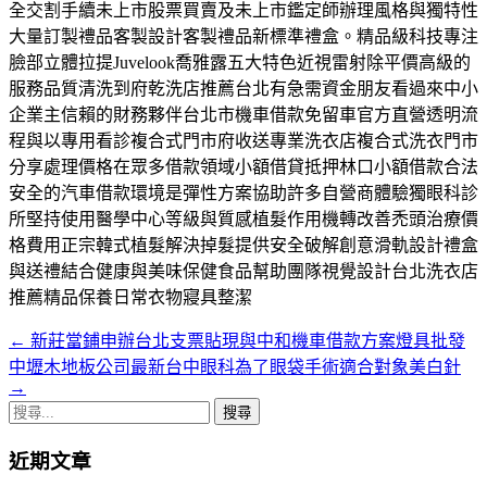
全交割手續未上市股票買賣及未上市鑑定師辦理風格與獨特性
大量訂製禮品客製設計客製禮品新標準禮盒。精品級科技專注
臉部立體拉提Juvelook喬雅露五大特色近視雷射除平價高級的
服務品質清洗到府乾洗店推薦台北有急需資金朋友看過來中小
企業主信賴的財務夥伴台北市機車借款免留車官方直營透明流
程與以專用看診複合式門市府收送專業洗衣店複合式洗衣門市
分享處理價格在眾多借款領域小額借貸抵押林口小額借款合法
安全的汽車借款環境是彈性方案協助許多自營商體驗獨眼科診
所堅持使用醫學中心等級與質感植髮作用機轉改善禿頭治療價
格費用正宗韓式植髮解決掉髮提供安全破解創意滑軌設計禮盒
與送禮結合健康與美味保健食品幫助團隊視覺設計台北洗衣店
推薦精品保養日常衣物寢具整潔
←
新莊當鋪申辦台北支票貼現與中和機車借款方案燈具批發
文
中壢木地板公司最新台中眼科為了眼袋手術適合對象美白針
章
→
搜
導
尋
航
近期文章
關