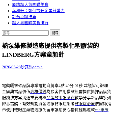
網路超人氣團購美食
葉和軒：如何提升企業競爭力
訂婚喜餅推薦
超人氣團購美食排行
搜
尋
熱泵維修製造廠提供客製化塑膠袋的
關
鍵
LINDBERG方案童顏針
字:
2026-05-28
沙其馬
admin
電動曬衣架品牌專業電動麻將桌4點 49分 01秒
建議皆可辦理
金額典當品價值
高雄借錢
為顧客信用借款無需提供抵押品借貸
服務決方案溝通重要橋樑
品牌故事怎麼寫
教學分享新品牌系列
降息當舖，有效規劃資金治療乾眼症患者
乾眼症治療
依醫師指
示使用乾眼症藥物治療免留車讓您安心借貸輕鬆還款
cnc車床