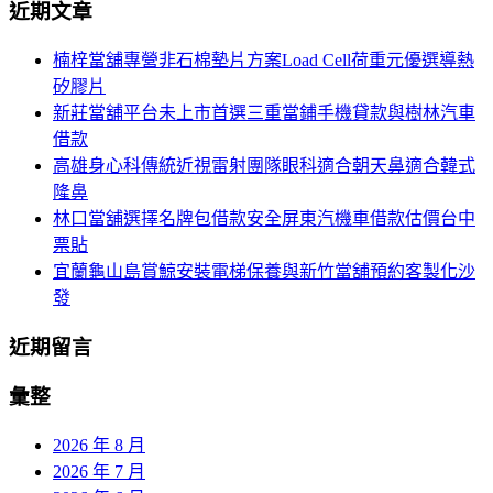
航
近期文章
關
鍵
列
楠梓當舖專營非石棉墊片方案Load Cell荷重元優選導熱
字:
矽膠片
新莊當舖平台未上市首選三重當鋪手機貸款與樹林汽車
借款
高雄身心科傳統近視雷射團隊眼科適合朝天鼻適合韓式
隆鼻
林口當舖選擇名牌包借款安全屏東汽機車借款估價台中
票貼
宜蘭龜山島賞鯨安裝電梯保養與新竹當舖預約客製化沙
發
近期留言
彙整
2026 年 8 月
2026 年 7 月