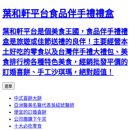
葉和軒平台食品伴手禮禮盒
葉和軒平台是個美食王國，食品伴手禮禮
盒是旅遊或佳節送禮的良伴！主要經營本
土好吃的零食以及台灣伴手禮大禮包、美
食排行榜各種特色美食，經銷批發平價的
訂婚喜餅、手工沙琪瑪，絕對超值！
跳
選單
至
中式喜餅大餅
內
亞洲醫美名醫代表吳紹琥醫師
容
便宜的訂婚喜餅
公司團購下午茶
十大必吃零食