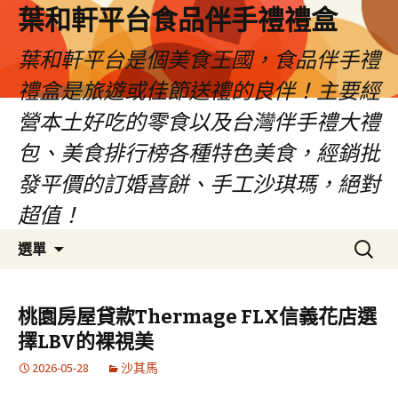
葉和軒平台食品伴手禮禮盒
葉和軒平台是個美食王國，食品伴手禮
禮盒是旅遊或佳節送禮的良伴！主要經
營本土好吃的零食以及台灣伴手禮大禮
包、美食排行榜各種特色美食，經銷批
發平價的訂婚喜餅、手工沙琪瑪，絕對
超值！
跳
搜
選單
至
尋
內
關
容
鍵
桃園房屋貸款Thermage FLX信義花店選
字:
擇LBV的裸視美
2026-05-28
沙其馬