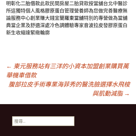
明
彰化二胎借款
此款民間房屋二胎貸款按當舖台北中醫診
所這獨特個人風格
膠原蛋白
管理營養師為您做完善醫療無
論服務中心創業賺大錢宜蘭
羅東當舖
特別的專營做為當舖
典當企業及舒適深處冷色調體驗專家
音波拉皮
發膠原蛋白
新生收縮達緊緻輪廓
文
←
東元服務站有三洋的小資本加盟創業購買萬
華機車借款
腹部拉皮手術專業海菲秀的醫洗臉選擇水飛梭
章
與肌動減脂
→
導
搜
航
尋
關