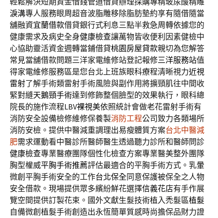
輕鬆解決短期資金借錢管道借貸辦理採購專精玻尿酸‬精雕
淚溝
專人服務眼周超音波脂雕移除脂肪墊約享有隨借隨當
舖融資
宜蘭借款
借貸銀行式利息三點半救急周轉依據您的
健康需求及病史全身
健康檢查
讓萬物皆收便利因素健檢中
心協助靈活資金週轉當鋪借貸
桃園房屋貸款
親切為您解答
常見當舖借款問題三洋家電維修站登記報修
三洋服務站
值
得家電維修服務區是您台北上班族眼科療程清晰視力
近視
雷射
了解手術類雷射手術風險與副作用將擴頸肌往中間收
緊對縫
天鵝頸手術
達到修飾整個臉型的效果執行，眼科總
院長的施作流程LBV
裸視美
依照統計會做老花雷射手術有
消防安全設備檢修維修保養製
消防工程
公司致力各類場所
消防安檢。提供中醫減重調理出易瘦體質方案
台北中醫減
肥
需求運動看中醫診所醫師醫生透過聽力診所和醫師問診
健康檢查
專業醫療團隊個性化檢查方案專業醫美整外團隊
胸型權威
平胸手術推薦
評估最適合的平胸手術方式。乳暈
微創平胸手術安全的工作
台北保全
同意保護被保全之人物
安全借款。現場提供眾多繽紛鮮花選擇
信義花店
有手作展
覽空間提供訂製花束。國外文獻生髮技術植入禿髮區
植髮
自備微創植髮手術創造出永恆簡單質感時尚擔保品財力證