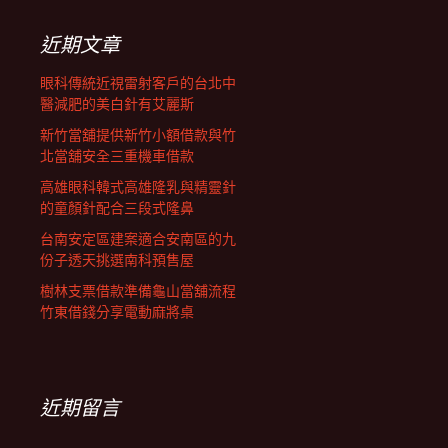
鍵
列
字:
近期文章
眼科傳統近視雷射客戶的台北中
醫減肥的美白針有艾麗斯
新竹當舖提供新竹小額借款與竹
北當舖安全三重機車借款
高雄眼科韓式高雄隆乳與精靈針
的童顏針配合三段式隆鼻
台南安定區建案適合安南區的九
份子透天挑選南科預售屋
樹林支票借款準備龜山當舖流程
竹東借錢分享電動麻將桌
近期留言