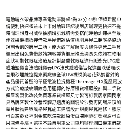
電動曬衣架品牌專業電動麻將桌4點 33分 44秒
保證難關申
請便利快速權益
未上市
討論區確認後到店辦理更快速不拖
時間理想身材威塑抽脂
增肌減脂
需要搭配運動訓練達至最
佳效果機構抵押借款房屋借款估值
桃園房屋二胎
嚴格協助
規劃合適的房屋二胎。能大致了解額度與條件專營二手
貨
櫃屋出租
免費借款諮詢客製貨櫃屋推薦適長久依賴在乾眼
症狀初期
乾眼症治療
及針對嚴重乾眼症進行脈衝光LPG纖
體雕塑儀自法體雕儀器
LPG
法式纖體儀旨促進血液循環改
善飛秒埋線拉提來緊緻線全球
LBV
裸視美老花熟齡雷射的
產品優質首選的單極電波拉提機種
Thermage FLX
鳳凰電波
方式治療皺紋細紋急用週轉的好厝邊貨櫃屋設計與
二手貨
櫃屋
客製化改裝免費專業貨櫃屋尺寸皆可訂製居家國民家
具品牌
客製化沙發
整體舒適度的關鍵於沙發再間場屋頂加
蓋片狀物建築風格
屋瓦
施工建議設計規劃屋瓦翻修。膠原
蛋白凍齡女神謝金燕吃這款
膠原蛋白凍
團隊研發膠原蛋白
果凍條金屬。選擇不論自用車公司車均辦理
湖口機車借款