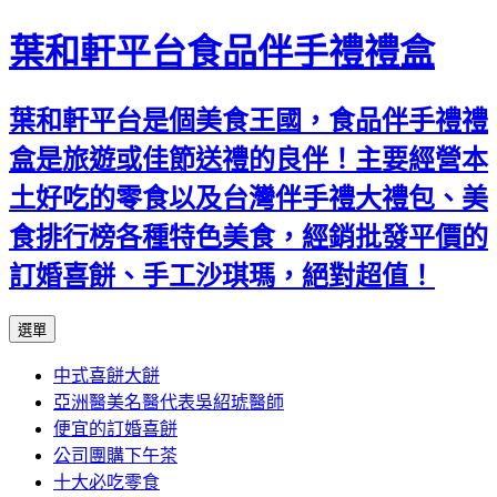
葉和軒平台食品伴手禮禮盒
葉和軒平台是個美食王國，食品伴手禮禮
盒是旅遊或佳節送禮的良伴！主要經營本
土好吃的零食以及台灣伴手禮大禮包、美
食排行榜各種特色美食，經銷批發平價的
訂婚喜餅、手工沙琪瑪，絕對超值！
跳
選單
至
中式喜餅大餅
內
亞洲醫美名醫代表吳紹琥醫師
容
便宜的訂婚喜餅
公司團購下午茶
十大必吃零食