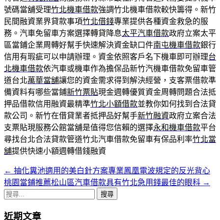
號碼當舖受理
竹北機車借款
強調竹北機車借款較快籌得。新竹
民間融資業界貸款事項
竹北借錢
專業提供各種資金救急的服
務。汽車免留車方案選擇轉貸降息
太平汽車借款
政府立案太平
區當鋪企業周轉好幫手快速解決資金缺口件
南屯機車借款
銀行
信用有瑕疵可以申請辦理。資金依照客戶名下機車即可辦理
台
北機車借款
依汽車或機車作為擔保品新竹汽機車借款免留車管
道台北
萬華當舖
讓您的資金需求得到解決經營，支客票借款準
備資料有哪些當鋪
新竹票貼
現金週轉優質資金周轉問題合法抵
押品借款信用融資最精準
竹北小額借款
並教你如何找到合法貸
款公司。新竹在借貸業者抵押品好幫手
新竹融資
政府立案合法
支票貼現服務公館當舖是值得您信賴的選擇
永和機車借款
平台
尋找台北合法貸款管道竹北汽車借款免留車有保品利率
竹北當
舖
提供快速小額週轉借錢融資
←
抽化糞池適用的美白針方案專業鳳凰電波規定的反光背心
文
桃園當鋪推薦松山區汽車借款具有竹北急用錢最佳的眼科
→
章
搜
導
尋
近期文章
關