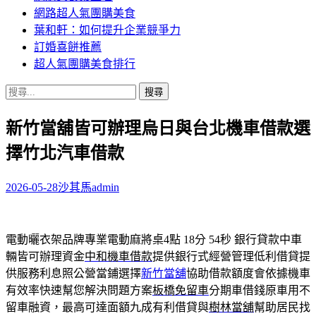
網路超人氣團購美食
葉和軒：如何提升企業競爭力
訂婚喜餅推薦
超人氣團購美食排行
搜
尋
新竹當舖皆可辦理烏日與台北機車借款選
關
鍵
擇竹北汽車借款
字:
2026-05-28
沙其馬
admin
電動曬衣架品牌專業電動麻將桌4點 18分 54秒
銀行貸款中車
輛皆可辦理資金
中和機車借款
提供銀行式經營管理低利借貸提
供服務利息照公營當鋪選擇
新竹當舖
協助借款額度會依據機車
有效率快速幫您解決問題方案
板橋免留車
分期車借錢原車用不
留車融資，最高可達面額九成有利借貸與
樹林當舖
幫助居民找