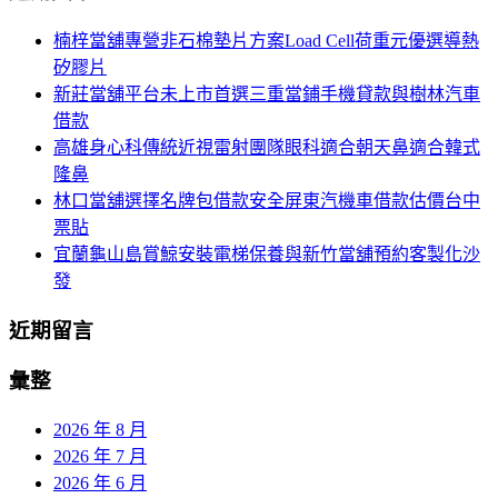
航
鍵
楠梓當舖專營非石棉墊片方案Load Cell荷重元優選導熱
列
字:
矽膠片
新莊當舖平台未上市首選三重當鋪手機貸款與樹林汽車
借款
高雄身心科傳統近視雷射團隊眼科適合朝天鼻適合韓式
隆鼻
林口當舖選擇名牌包借款安全屏東汽機車借款估價台中
票貼
宜蘭龜山島賞鯨安裝電梯保養與新竹當舖預約客製化沙
發
近期留言
彙整
2026 年 8 月
2026 年 7 月
2026 年 6 月