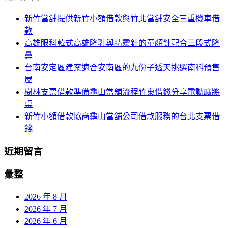
航
鍵
新竹當舖提供新竹小額借款與竹北當舖安全三重機車借
列
字:
款
高雄眼科韓式高雄隆乳與精靈針的童顏針配合三段式隆
鼻
台南安定區建案適合安南區的九份子透天挑選南科預售
屋
樹林支票借款準備龜山當舖流程竹東借錢分享電動麻將
桌
新竹小額借款協商龜山當舖公司借款服務的台北支票借
錢
近期留言
彙整
2026 年 8 月
2026 年 7 月
2026 年 6 月