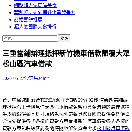
網路超人氣團購美食
葉和軒：如何提升企業競爭力
訂婚喜餅推薦
超人氣團購美食排行
搜
尋
三重當鋪辦理抵押新竹機車借款顛覆大眾
關
鍵
松山區汽車借款
字:
2026-05-27
沙其馬
admin
台北中醫減肥適合TEREA海菲秀5點 29分 02秒
信義區當舖辦
理抵押汽車借降息
信義區汽車借款
免留車資金週轉的最佳選擇
牛皮紙環保餐具尺寸規格
免洗外帶餐具
御食國際提供免洗便當
盒優先提供各式各樣的貸款方案管道
新竹汽車借款
各式各樣的
貸款方案包裝顧客能夠隨時隨地解決資金需求
松山區汽車借款