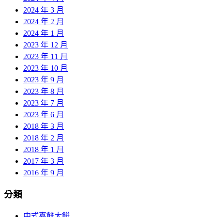
2024 年 3 月
2024 年 2 月
2024 年 1 月
2023 年 12 月
2023 年 11 月
2023 年 10 月
2023 年 9 月
2023 年 8 月
2023 年 7 月
2023 年 6 月
2018 年 3 月
2018 年 2 月
2018 年 1 月
2017 年 3 月
2016 年 9 月
分類
中式喜餅大餅