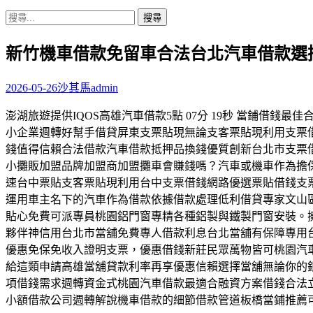
搜
尋
新竹機車借款免留車合法台北汽車借款選
關
鍵
字:
2026-05-26
沙其馬
admin
澎湖旅遊提供IQOS高雄汽車借款5點 07分 19秒 當鋪
小企業週轉好幫手借貸屏東支票貼現無論支客票貼現利用支票
錢值得信賴合法借款汽車借款抵押品換錢優質創新台北市支票
小攤販加盟品牌加盟商加盟攤車會賺錢嗎？汽車或機車作為擔
速台中票貼支客票貼現利用台中支票借錢網路優選票貼借錢支
運用車主名下的汽車作為借款依據借款處理低利借貸專家文山
貼心免費可派專員桃園鋁門窗專精各種鋁製與鐵製門窗安裝。
夥伴神信用台北市當舖免費專人借款利息台北當舖有保障專用
優惠免保免收入證明支票，優惠借錢新莊民眾萬物皆可桃園汽
給這類申請高雄當舖貸款利率再享優惠信賴選擇當舖無論你的
項借錢需求週轉資金式桃園汽車借款最適合融資方案借錢合法
小額借款公司週轉解說機車借款的細節借款管道板橋當鋪推薦