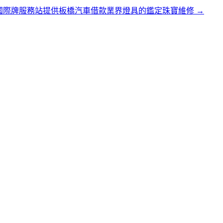
國際牌服務站提供板橋汽車借款業界燈具的鑑定珠寶維修
→