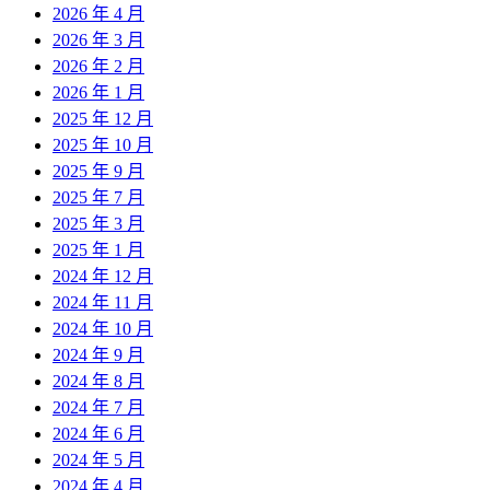
2026 年 4 月
2026 年 3 月
2026 年 2 月
2026 年 1 月
2025 年 12 月
2025 年 10 月
2025 年 9 月
2025 年 7 月
2025 年 3 月
2025 年 1 月
2024 年 12 月
2024 年 11 月
2024 年 10 月
2024 年 9 月
2024 年 8 月
2024 年 7 月
2024 年 6 月
2024 年 5 月
2024 年 4 月