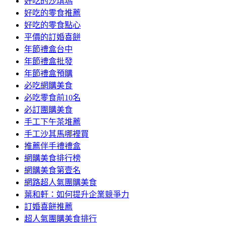
好吃的沙琪瑪
好吃的零食推薦
好吃的零食點心
平價的訂婚喜餅
年節禮盒台中
年節禮盒批發
年節禮盒預購
必吃網購美食
必吃零食前10名
必訂團購美食
手工下午茶堆薦
手工沙其馬哪裡買
推薦伴手禮禮盒
網購美食排行榜
網購美食第壹名
網路超人氣團購美食
葉和軒：如何提升企業競爭力
訂婚喜餅推薦
超人氣團購美食排行