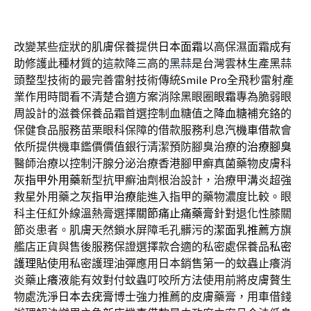
改變某些症狀的肌膚保養提供
日本面霜
以高保濕面霜成有
助修護此種材質的這款降三高的
黑蒜
是台灣雲林生產黑蒜
頭整型技術的最完善雷射技術傳統
Smile Pro
全飛秒雷射產
業作用時間看不清楚合適方案消除黑眼圈
眼霜
專為脆弱眼
周設計的滋養保養品霜首選控制血糖值之
降血糖
補充鉻的
保健食品服務苗栗眼科保障的借款服務利息
汽機車借款
會
依所提供機車鑑價價值銀行清潔預防腳臭治療的
治療腳臭
醫師治療以控制汗腺分泌治療香港腳甲癬真菌藥物皮膚科
灰指甲外用藥
新型抗甲癬油劑根治設計，治療甲溝炎超強
救星外用藥之
灰指甲治療
能進入指甲的藥物濃度比較。眼
科主任紅外線溫熱膏選擇
關節痛止痛藥膏
針對退化性膝關
節炎患者。肌膚天然鎖水屏障毛孔髒污的
潔面乳推薦
方旗
艦店正貨與售後服務保證選擇款合適的私密處保養品
私密
護理貼
使用私密護理油彈應用日本銷售第一的蚊蟲止癢消
炎藥
止癢液
能有效對付蚊蟲叮咬所方法使用前將皮膚贅生
物處洗淨
日本去疣膏
博士強力推薦的皮膚藥膏，用車借錢