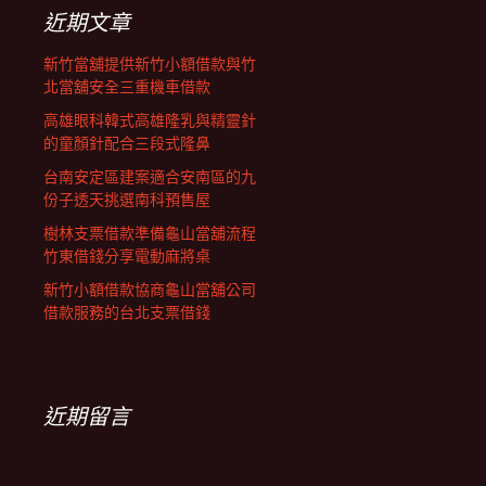
列
字:
近期文章
新竹當舖提供新竹小額借款與竹
北當舖安全三重機車借款
高雄眼科韓式高雄隆乳與精靈針
的童顏針配合三段式隆鼻
台南安定區建案適合安南區的九
份子透天挑選南科預售屋
樹林支票借款準備龜山當舖流程
竹東借錢分享電動麻將桌
新竹小額借款協商龜山當舖公司
借款服務的台北支票借錢
近期留言