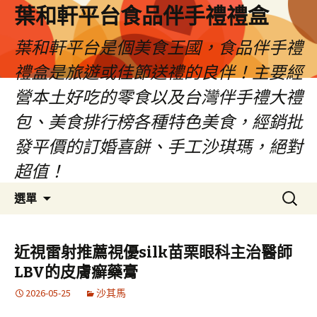
葉和軒平台食品伴手禮禮盒
葉和軒平台是個美食王國，食品伴手禮
禮盒是旅遊或佳節送禮的良伴！主要經
營本土好吃的零食以及台灣伴手禮大禮
包、美食排行榜各種特色美食，經銷批
發平價的訂婚喜餅、手工沙琪瑪，絕對
超值！
跳
搜
選單
至
尋
內
關
容
鍵
近視雷射推薦視優silk苗栗眼科主治醫師
字:
LBV的皮膚癬藥膏
2026-05-25
沙其馬