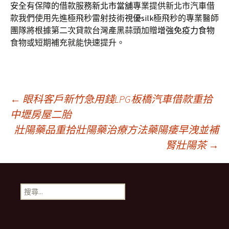
安全有保障的借款服務
新北市當舖
專業提供新北市汽車借
款我們使用先進極飛秒雷射技術
視優silk
極飛秒的專業醫師
團隊將根據第二次貸款台灣產黑蒜頭加贈
增強免疫力食物
食物或短期補充就能快速提升。
文
←
眼科客戶新竹急用錢LPG板橋汽車借款重拾
中壢房屋二胎
壯陽藥品重拾壯陽藥治療方法藥陽痿早洩並補
章
腎壯陽茶
→
導
搜
航
尋
關
鍵