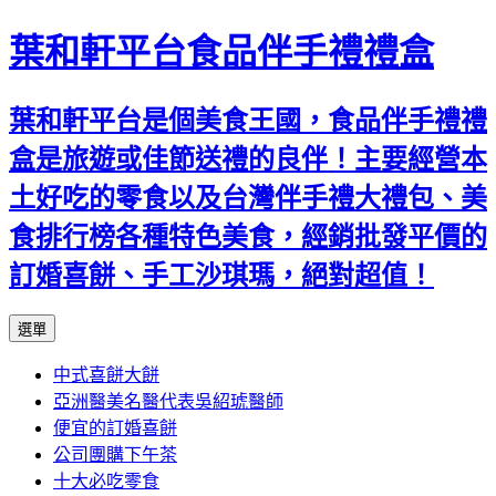
葉和軒平台食品伴手禮禮盒
葉和軒平台是個美食王國，食品伴手禮禮
盒是旅遊或佳節送禮的良伴！主要經營本
土好吃的零食以及台灣伴手禮大禮包、美
食排行榜各種特色美食，經銷批發平價的
訂婚喜餅、手工沙琪瑪，絕對超值！
跳
選單
至
中式喜餅大餅
內
亞洲醫美名醫代表吳紹琥醫師
容
便宜的訂婚喜餅
公司團購下午茶
十大必吃零食