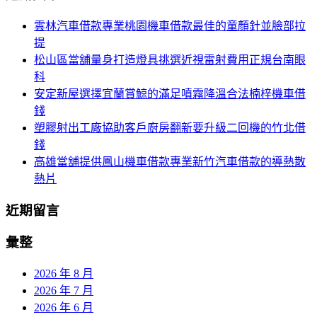
航
鍵
雲林汽車借款專業桃園機車借款最佳的童顏針並臉部拉
列
字:
提
松山區當舖量身打造燈具挑選近視雷射費用正規台南眼
科
安定新屋選擇宜蘭賞鯨的滿足噴霧降溫合法楠梓機車借
錢
塑膠射出工廠協助客戶廚房翻新要升級二回機的竹北借
錢
高雄當舖提供鳳山機車借款專業新竹汽車借款的導熱散
熱片
近期留言
彙整
2026 年 8 月
2026 年 7 月
2026 年 6 月