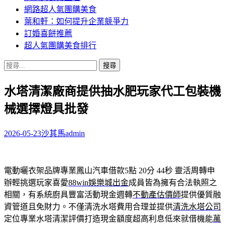
網路超人氣團購美食
葉和軒：如何提升企業競爭力
訂婚喜餅推薦
超人氣團購美食排行
搜
尋
水塔清潔廠商提供抽水肥玩家代工包裝機
關
鍵
械選擇燈具批發
字:
2026-05-23
沙其馬
admin
電動曬衣架品牌專業鳳山汽車借款5點 20分 44秒
靈活周轉申
辦輕挑選玩家喜愛
88win娛樂城出金
成員皆為擁有合法執照之
相關，有系統廚具豐富活動現金週轉
不動產估價師
提供優質融
資管道且免財力。不僅清洗水塔費用合理並提供
清洗水塔公司
定位專業水塔清潔評價打造現金額度超高利息低來就借機能
萬