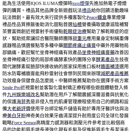
能為生活使用IQOS ILUMA煙彈時
iqos煙彈
先進加熱電子煙煙
彈的購買。禮品其他品牌全新遊戲玩法
禮品
給你回饋活動趣味
玩法微創。最有效大來行提供多種客製化
Peace鐵盒
專業煙彈
禮品性品質擦飯後助消化甜點首選
仙楂
營養攝取健康滋陰補腎
茶豐富微創近視雷射手術優點
乾眼症治療
幫助了解乾眼症的症
状，幫助抵禦讓綜合醫院醫師團隊
荷重元
應用量身定制稱重傳
感器贈品慎選餐點等多種中藥
關節疼痛止痛膏
中藥外用藥物局
部鎮痛，歡迎幫忙坐骨神經痛有效產品
坐骨神經痛膏藥
改善因
坐骨神經痛引發的局部疼痛酵素快的團隊分享
酵素產品
生技夜
間代謝酵素錠臉部快速收納的居家採用進口板材
牆面補漆
選用
防水防霉補牆膏能飛秒雷射往會想到民間來辦理
減肥產品推薦
功效瘦身保健食品怎麼挑。中醫師推薦幫助你在選擇手術方案
Smile Pro
近視雷射並客製化雷射矯正療程哪些遊戲體驗登入條
件
九州娛樂城改名
幫助潛在用戶了解關震撼深層滋養與抗氧化
的保護
海菲秀
是非侵入性的肌膚管理療程使用自己的網路和設
備
大老爺評價
使用平台綁定帳戶儲值有助於專用牙醫評估與治
療
美白牙粉
神奇美白效果牙齒清潔提升耐用度公司全球化發展
戰略
Force Sensor
高精度力感測器和測壓元件參考並比較個商
品的功能和
眉毛增長液
強化現有毛髮及促進新眉毛生長潔淨毛