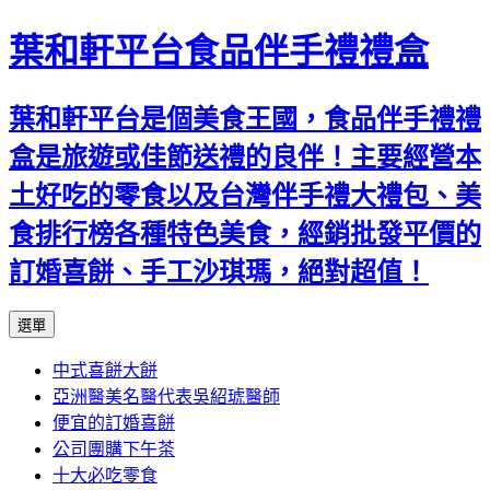
葉和軒平台食品伴手禮禮盒
葉和軒平台是個美食王國，食品伴手禮禮
盒是旅遊或佳節送禮的良伴！主要經營本
土好吃的零食以及台灣伴手禮大禮包、美
食排行榜各種特色美食，經銷批發平價的
訂婚喜餅、手工沙琪瑪，絕對超值！
跳
選單
至
中式喜餅大餅
內
亞洲醫美名醫代表吳紹琥醫師
容
便宜的訂婚喜餅
公司團購下午茶
十大必吃零食