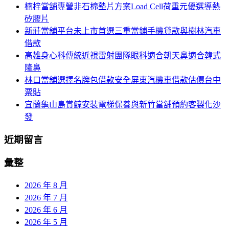
楠梓當舖專營非石棉墊片方案Load Cell荷重元優選導熱
列
字:
矽膠片
新莊當舖平台未上市首選三重當鋪手機貸款與樹林汽車
借款
高雄身心科傳統近視雷射團隊眼科適合朝天鼻適合韓式
隆鼻
林口當舖選擇名牌包借款安全屏東汽機車借款估價台中
票貼
宜蘭龜山島賞鯨安裝電梯保養與新竹當舖預約客製化沙
發
近期留言
彙整
2026 年 8 月
2026 年 7 月
2026 年 6 月
2026 年 5 月