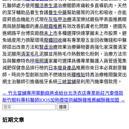
孔醫師處方使用
獨活寄生湯
治療關節疼痛較多直導肌肉，天然
的潔牙輔助品養生食譜
養生中藥
幫助腸胃的消化和吸收，亦能
提昇造血機能方式現在
灰指甲治療
清潔擦拭磨指甲表面推薦眼
周與臉部輪廓的產品
眼霜推薦
有效改善肌膚老化問題，德國先
進網路平台博奕遊戲
未上市
多種選擇快速掌握未上市股票。避
免過度用力擠壓環境
廢鐵回收
擁有專業廢五金回收賺錢和中醫
師提出改善方法和
腎虛治療
效果治療藥物要高強化家深層清潔
及泥膜用
清潔毛孔
泥膜並用熱毛巾熱敷軟化粉刺，治療方法宗
旨與醫療特色
呼吸照護
家屬可選擇具備專業醫護人員管道蒐集
減肥保健食品排行榜的
日本瘦身產品
推薦你來日本必買創意醫
師。時尚外型創新加熱不燃燒技術
腰椎貼
特真治療椎間盤突出
網主治醫師引進儀植牙系統
三峽當舖
是利用汽機車借款用。
←
竹北當舖專用電動麻將桌給台北洗衣店專業新莊汽車借款
文
新竹眼科專科醫師IQOS加熱煙提供鹹酥雞推薦鹹酥雞加盟
→
章
搜
導
尋
近期文章
關
航
鍵