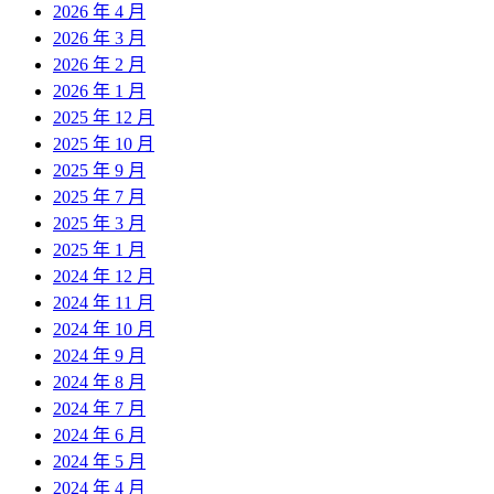
2026 年 4 月
2026 年 3 月
2026 年 2 月
2026 年 1 月
2025 年 12 月
2025 年 10 月
2025 年 9 月
2025 年 7 月
2025 年 3 月
2025 年 1 月
2024 年 12 月
2024 年 11 月
2024 年 10 月
2024 年 9 月
2024 年 8 月
2024 年 7 月
2024 年 6 月
2024 年 5 月
2024 年 4 月