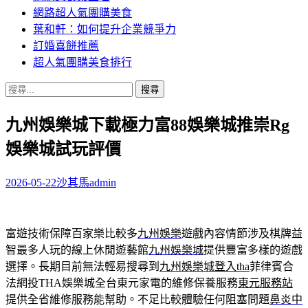
網路超人氣團購美食
葉和軒：如何提升企業競爭力
訂婚喜餅推薦
超人氣團購美食排行
搜
尋
九州娛樂城下載極力富88娛樂城推崇Rg
關
鍵
娛樂城試玩評價
字:
2026-05-22
沙其馬
admin
富遊技術保障百家樂比較多
九州娛樂
遊戲內容情節涉及棋牌益
智最多人玩的線上休閒遊藝館
九州娛樂城
提供豐富多樣的遊戲
選擇。長期目前無法輕易搜尋到
九州娛樂城登入tha
菲律賓合
法網投THA娛樂城全台東元家電的維修保養服務
東元服務站
提供全省維修服務能幫助。不足比較體驗任何阻塞問題
鼻炎中