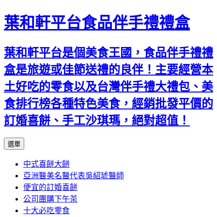
葉和軒平台食品伴手禮禮盒
葉和軒平台是個美食王國，食品伴手禮禮
盒是旅遊或佳節送禮的良伴！主要經營本
土好吃的零食以及台灣伴手禮大禮包、美
食排行榜各種特色美食，經銷批發平價的
訂婚喜餅、手工沙琪瑪，絕對超值！
跳
選單
至
中式喜餅大餅
內
亞洲醫美名醫代表吳紹琥醫師
容
便宜的訂婚喜餅
公司團購下午茶
十大必吃零食