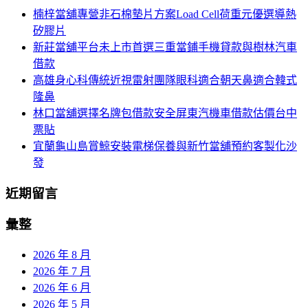
鍵
列
楠梓當舖專營非石棉墊片方案Load Cell荷重元優選導熱
字:
矽膠片
新莊當舖平台未上市首選三重當鋪手機貸款與樹林汽車
借款
高雄身心科傳統近視雷射團隊眼科適合朝天鼻適合韓式
隆鼻
林口當舖選擇名牌包借款安全屏東汽機車借款估價台中
票貼
宜蘭龜山島賞鯨安裝電梯保養與新竹當舖預約客製化沙
發
近期留言
彙整
2026 年 8 月
2026 年 7 月
2026 年 6 月
2026 年 5 月